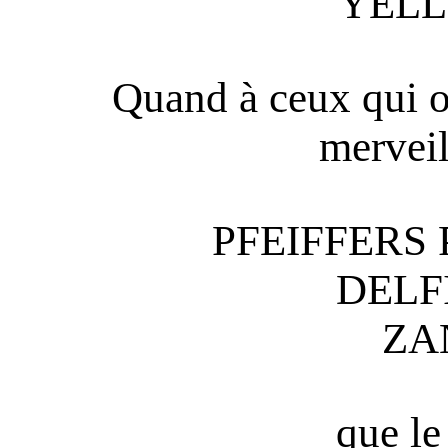
YEL
Quand à ceux qui on
mervei
PFEIFFERS 
DELF
ZA
que le