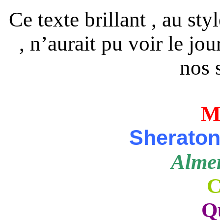
Ce texte brillant , au st
, n’aurait pu voir le jo
nos 
M
Sheraton
Almer
C
Q