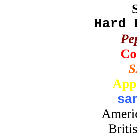
Hard 
Pe
Co
S
App
sa
Americ
Briti