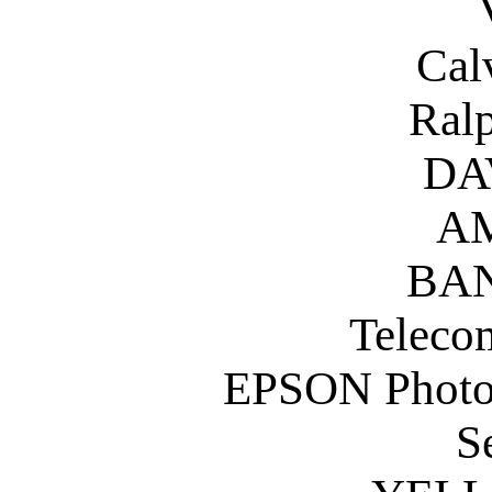
Cal
Ral
DA
A
BA
Teleco
EPSON Photo
S