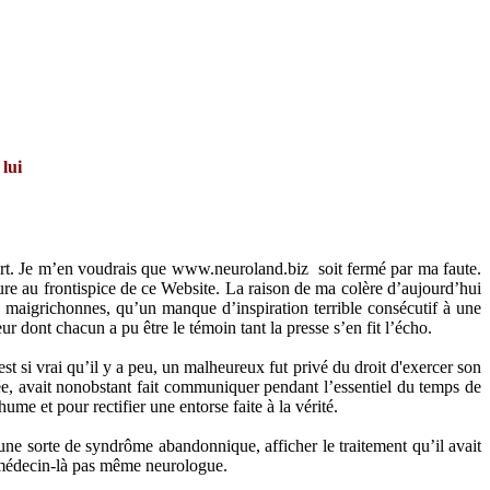
lui
 fort. Je m’en voudrais que www.neuroland.biz soit fermé par ma faute.
gure au frontispice de ce Website. La raison de ma colère d’aujourd’hui
s maigrichonnes, qu’un manque d’inspiration terrible consécutif à une
r dont chacun a pu être le témoin tant la presse s’en fit l’écho.
t si vrai qu’il y a peu, un malheureux fut privé du droit d'exercer son
ée, avait nonobstant fait communiquer pendant l’essentiel du temps de
ume et pour rectifier une entorse faite à la vérité.
ne sorte de syndrôme abandonnique, afficher le traitement qu’il avait
e médecin-là pas même neurologue.