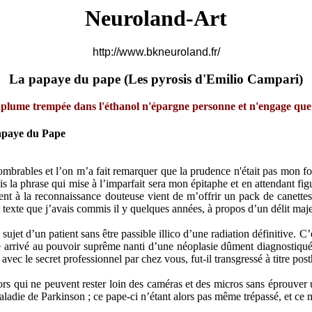
Neuroland-Art
http://www.bkneuroland.fr/
La papaye du pape (
Les pyrosis d'Emilio Campari)
 plume trempée dans l'éthanol n'épargne personne et n'engage que 
apaye du Pape
innombrables et l’on m’a fait remarquer que la prudence n'était pas mon
s la phrase qui mise à l’imparfait sera mon épitaphe et en attendant fi
tient à la reconnaissance douteuse vient de m’offrir un pack de canette
t texte que j’avais commis il y quelques années, à propos d’un délit majeu
t d’un patient sans être passible illico d’une radiation définitive. C’es
ique arrivé au pouvoir suprême nanti d’une néoplasie dûment diagnostiqu
ec le secret professionnel par chez vous, fut-il transgressé à titre posth
rs qui ne peuvent rester loin des caméras et des micros sans éprouver u
maladie de Parkinson ; ce pape-ci n’étant alors pas même trépassé, et c