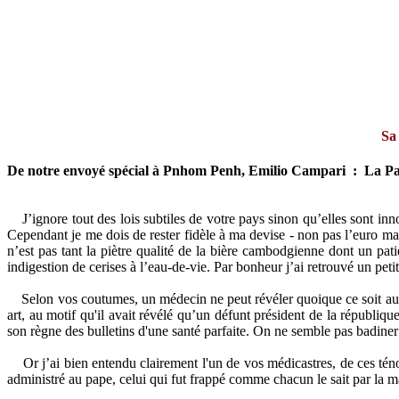
Sa
De notre envoyé spécial à Pnhom Penh, Emilio Campari : La P
J’ignore tout des lois subtiles de votre pays sinon qu’elles sont 
Cependant je me dois de rester fidèle à ma devise - non pas l’euro mai
n’est pas tant la piètre qualité de la bière cambodgienne dont un pa
indigestion de cerises à l’eau-de-vie. Par bonheur j’ai retrouvé un peti
Selon vos coutumes, un médecin ne peut révéler quoique ce soit au suje
art, au motif qu'il avait révélé qu’un défunt président de la républ
son règne des bulletins d'une santé parfaite. On ne semble pas badiner av
Or j’ai bien entendu clairement l'un de vos médicastres, de ces téno
administré au pape, celui qui fut frappé comme chacun le sait par la 