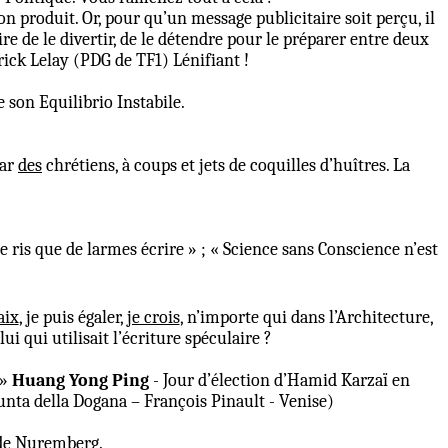
on produit. Or, pour qu’un message publicitaire soit perçu, il
re de le divertir, de le détendre pour le préparer entre deux
ick Lelay (PDG de TF1) Lénifiant !
son Equilibrio Instabile.
par
des
chrétiens, à coups et jets de coquilles d’huîtres. La
ris que de larmes écrire » ; « Science sans Conscience n’est
aix
, je puis égaler,
je crois
, n’importe qui dans l’Architecture,
i qui utilisait l’écriture spéculaire ?
 »
Huang Yong Ping
- Jour d’élection d’Hamid Karzaï en
unta della Dogana – François Pinault - Venise)
 de Nuremberg.