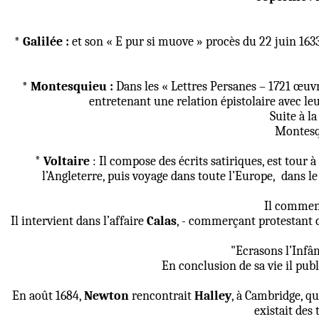
* Galilée :
et son « E pur si muove » procès du 22 juin 1633
* Montesquieu :
Dans les « Lettres Persanes – 1721 œuvr
entretenant une relation épistolaire avec leu
Suite à la
Montesqu
*
Voltaire
: Il compose des écrits satiriques, est tour à
l’Angleterre, puis voyage dans toute l’Europe,
dans le
Il comment
Il intervient dans l’affaire
Calas
, - commerçant protestant 
"Ecrasons l’Infâ
En conclusion de sa vie il publ
En août 1684,
Newton
rencontrait
Halley
, à Cambridge, qu
existait des