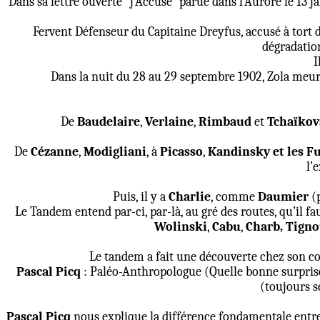
Dans sa lettre ouverte "j’Accuse" parue dans l’Aurore le 13 j
Fervent Défenseur du Capitaine Dreyfus, accusé à tort 
dégradation
I
Dans la nuit du 28 au 29 septembre 1902, Zola meur
De
Baudelaire
,
Verlaine
,
Rimbaud
et
Tchaïkov
De
Cézanne
,
Modigliani
, à
Picasso
,
Kandinsky et les Fu
l’
Puis, il y a
Charlie
, comme
Daumier
(p
Le Tandem entend par-ci, par-là, au gré des routes, qu’il fa
Wolinski
,
Cabu
,
Charb, Tign
Le tandem a fait une découverte chez son coi
Pascal Picq
: Paléo-Anthropologue (Quelle bonne surprise
(toujours s
Pascal Picq
nous explique la différence fondamentale entr