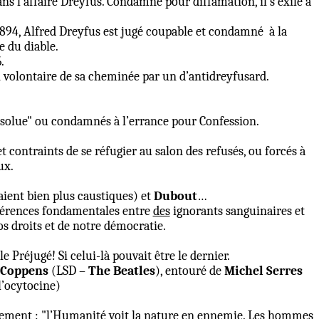
ans l’affaire Dreyfus. Condamné pour diffamation, il s’exile à
1894, Alfred Dreyfus est jugé coupable et condamné
à la
e du diable.
.
 volontaire de sa cheminée par un d’antidreyfusard.
ssolue" ou condamnés à l’errance pour Confession.
t contraints de se réfugier au salon des refusés, ou forcés à
ux.
taient bien plus caustiques) et
Dubout
…
différences fondamentales entre
des
ignorants sanguinaires et
os droits et de notre démocratie.
Préjugé! Si celui-là pouvait être le dernier.
 Coppens
(LSD –
The Beatles
), entouré de
Michel Serres
l’ocytocine)
ement : "l’Humanité voit la nature en ennemie. Les hommes