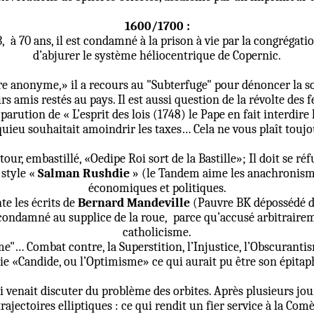
1600/1700 :
,
à 70 ans, il est condamné à la prison à vie par la congrégatio
d’abjurer le système héliocentrique de Copernic.
e anonyme,» il a recours au "Subterfuge" pour dénoncer la soci
rs amis restés au pays. Il est aussi question de la révolte des
 parution de « L’esprit des lois (1748) le Pape en fait interdire 
ieu souhaitait amoindrir les taxes… Cela ne vous plaît toujo
 tour, embastillé, «Oedipe Roi sort de la Bastille»; Il doit se r
 style «
Salman Rushdie
» (le Tandem aime les anachronisme
économiques et politiques.
e les écrits de
Bernard Mandeville
(Pauvre BK dépossédé d
condamné au supplice de la roue,
parce qu’accusé arbitrairem
catholicisme.
me"… Combat contre, la Superstition, l’Injustice, l’Obscuranti
ie «Candide, ou l’Optimisme» ce qui aurait pu être son épitaphe
i venait discuter du problème des orbites. Après plusieurs jou
 trajectoires elliptiques : ce qui rendit un fier service à la Co