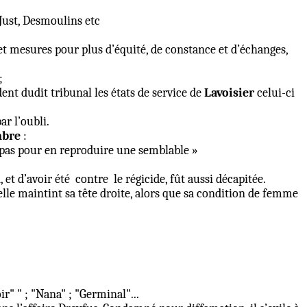
 Just, Desmoulins etc
et mesures pour plus d’équité, de constance et d’échanges,
;
ent dudit tribunal les états de service de
Lavoisier
celui-ci
ar l’oubli.
mbre
:
t pas pour en reproduire une semblable »
 et d’avoir été
contre
le régicide, fût aussi décapitée.
, elle maintint sa tête droite, alors que sa condition de femme
r" " ; "Nana" ; "Germinal"...