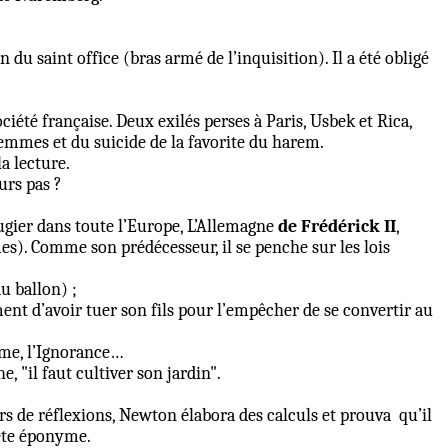
n du saint office (bras armé de l’inquisition). Il a été obligé
été française. Deux exilés perses à Paris, Usbek et Rica,
 femmes et du suicide de la favorite du harem.
la lecture.
urs pas ?
éfugier dans toute l’Europe, L’Allemagne
de Frédérick II
,
s). Comme son prédécesseur, il se penche sur les lois
u ballon) ;
ent d’avoir tuer son fils pour l’empêcher de se convertir au
sme, l’Ignorance…
, "il faut cultiver son jardin".
rs de réflexions, Newton élabora des calculs et prouva
qu’il
mète éponyme.