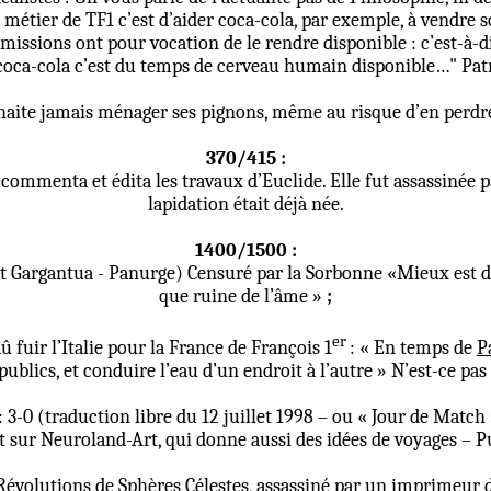
e métier de TF1 c’est d’aider coca-cola, par exemple, à vendre s
missions ont pour vocation de le rendre disponible : c’est-à-di
oca-cola c’est du temps de cerveau humain disponible…" Patr
ite jamais ménager ses pignons, même au risque d’en perdre 
370/415 :
commenta et édita les travaux d’Euclide. Elle fut assassinée 
lapidation était déjà née.
1400/1500 :
et Gargantua - Panurge) Censuré par la Sorbonne «Mieux est de 
que ruine de l’âme »
;
er
û fuir l’Italie pour la France de François 1
: « En temps de
P
lics, et conduire l’eau d’un endroit à l’autre » N’est-ce pas lu
 3-0 (traduction libre du 12 juillet 1998 – ou « Jour de Match
t sur Neuroland-Art, qui donne aussi des idées de voyages – P
 Révolutions de Sphères Célestes, assassiné par un imprimeur