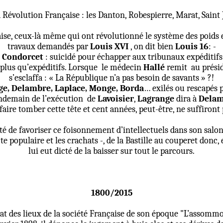
 Révolution Française : les Danton, Robespierre, Marat, Saint
ise, ceux-là même qui ont révolutionné le système des poids 
travaux demandés par
Louis XVI
, on dit bien
Louis 16
: -
*
Condorcet
: suicidé pour échapper aux tribunaux expéditifs
 plus qu’expéditifs. Lorsque
le médecin
Hallé
remit
au présid
s’esclaffa : « La République n’a pas besoin de savants » ?!
e, Delambre, Laplace, Monge, Borda
… exilés ou rescapés p
ndemain de l’exécution
de
Lavoisier
,
Lagrange
dira à
Dela
faire tomber cette tête et cent années, peut-être, ne suffiron
té de favoriser ce foisonnement d’intellectuels dans son salon,
cte populaire et les crachats -, de la Bastille au couperet donc
lui eut dicté de la baisser sur tout le parcours.
1800/2015
at des lieux de la société Française de son époque "L’assommoi