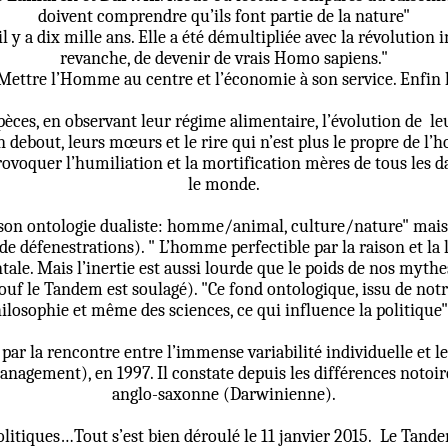
doivent comprendre qu’ils font partie de la nature"
 a dix mille ans. Elle a été démultipliée avec la révolution indu
revanche, de devenir de vrais Homo sapiens."
ettre l’Homme au centre et l’économie à son service. Enfin 
pèces, en observant leur régime alimentaire, l’évolution de
le
n debout, leurs mœurs et le rire qui n’est plus le propre de l
rovoquer l’humiliation et la mortification mères de tous les 
le monde.
et son ontologie dualiste: homme/animal, culture/nature" mais
de défenestrations). " L’homme perfectible par la raison et la 
ale. Mais l’inertie est aussi lourde que le poids de nos myt
uf le Tandem est soulagé). "Ce fond ontologique, issu de not
philosophie et même des sciences, ce qui influence la politique".
ar la rencontre entre l’immense variabilité individuelle et le 
agement), en 1997. Il constate depuis les différences notoire
anglo-saxonne (Darwinienne).
litiques…Tout s’est bien déroulé le 11 janvier 2015.
Le Tandem 