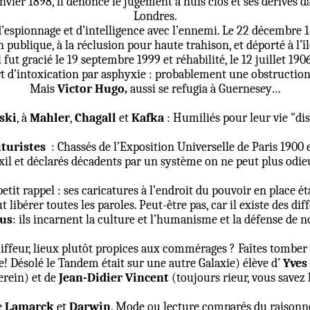
anvier 1898, il dénonce le jugement à huis clos et ses dérives d
Londres.
d’espionnage et d’intelligence avec l’ennemi. Le 22 décembre 
 publique, à la réclusion pour haute trahison, et déporté à l’îl
l fut gracié le 19 septembre 1999 et réhabilité, le 12 juillet 1906
t d’intoxication par asphyxie : probablement une obstruction
Mais
Victor Hugo,
aussi se refugia à Guernesey…
ski
, à
Mahler
,
Chagall
et
Kafka
: Humiliés pour leur vie "di
turistes
: Chassés de l’Exposition Universelle de Paris 1900 e
exil et déclarés décadents par un système on ne peut plus odie
etit rappel : ses caricatures à l’endroit du pouvoir en place é
ut libérer toutes les paroles. Peut-être pas, car il existe des 
ous
: ils incarnent la culture et l’humanisme et la défense de n
ffeur, lieux plutôt propices aux commérages ? Faîtes tomber le 
! Désolé le Tandem était sur une autre Galaxie) élève d’
Yves
erein) et de
Jean-Didier Vincent
(toujours rieur, vous savez 
e
Lamarck
et
Darwin
. Mode ou lecture comparés du raisonn