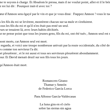
e te soyons à charge. Et Absalom le pressa, mais il ne voulut point, aller et il le bén
oi lui dit : Pourquoi irait-il avec toi ?
œur d'Amnon sera égayé par le vin et que je vous dirai : Frappez Amnon ! vous le tu
es fils du roi se levèrent, montèrent chacun sur sa mule et s'enfuirent.
 les fils du roi et qu'il n'en était pas resté un seul.
eurs se tenaient là, avec leurs habits déchirés.
r ne pense point que tous les jeunes gens, fils du roi, ont été tués ; Amnon seul est m
 sont morts, car Amnon seul est mort.
t regarda, et voici une troupe nombreuse arrivait par la route occidentale, du côté d
es comme ton serviteur l'a dit.
x et pleurèrent ; et le roi aussi et tous ses serviteurs pleurèrent abondamment.
ur. Et David menait deuil sur son fils tous les jours.
 qu'Amnon était mort.
Romancero Gitano
Thamar y Amnón
de Federico García Lorca
Para Alfonso García-Valdecasas
La luna gira en el cielo
sobre las sierras sin agua