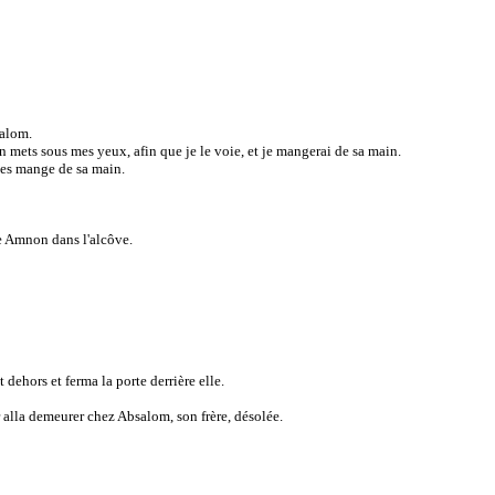
salom.
un mets sous mes yeux, afin que je le voie, et je mangerai de sa main.
 les mange de sa main.
re Amnon dans l'alcôve.
 dehors et ferma la porte derrière elle.
ar alla demeurer chez Absalom, son frère, désolée.