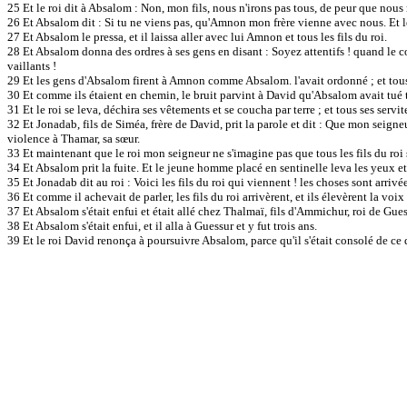
25 Et le roi dit à Absalom : Non, mon fils, nous n'irons pas tous, de peur que nous n
26 Et Absalom dit : Si tu ne viens pas, qu'Amnon mon frère vienne avec nous. Et le r
27 Et Absalom le pressa, et il laissa aller avec lui Amnon et tous les fils du roi.
28 Et Absalom donna des ordres à ses gens en disant : Soyez attentifs ! quand le c
vaillants !
29 Et les gens d'Absalom firent à Amnon comme Absalom. l'avait ordonné ; et tous l
30 Et comme ils étaient en chemin, le bruit parvint à David qu'Absalom avait tué tous
31 Et le roi se leva, déchira ses vêtements et se coucha par terre ; et tous ses servit
32 Et Jonadab, fils de Siméa, frère de David, prit la parole et dit : Que mon seigneu
violence à Thamar, sa sœur.
33 Et maintenant que le roi mon seigneur ne s'imagine pas que tous les fils du roi
34 Et Absalom prit la fuite. Et le jeune homme placé en sentinelle leva les yeux e
35 Et Jonadab dit au roi : Voici les fils du roi qui viennent ! les choses sont arrivé
36 Et comme il achevait de parler, les fils du roi arrivèrent, et ils élevèrent la voi
37 Et Absalom s'était enfui et était allé chez Thalmaï, fils d'Ammichur, roi de Guess
38 Et Absalom s'était enfui, et il alla à Guessur et y fut trois ans.
39 Et le roi David renonça à poursuivre Absalom, parce qu'il s'était consolé de ce