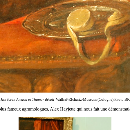
Jan Steen
Amnon et Thamar détail
Wallraf-Richartz-Museum (Cologne) Photo BK
plus fameux agrumologues, Alex Hayjette qui nous fait une démonstration 