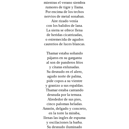
mientras el verano siembra
rumores de tigre y llama.
Por encima de los techos
nervios de metal sonaban.
Aire rizado venía
con los balidos de lana.
La sierra se ofrece llena
de heridas cicatrizadas,
o estremecida de agudos
cauterios de luces blancas.
Thamar estaba soñando
pájaros en su garganta
al son de panderos fríos
y cítaras enlunadas.
Su desnudo en el alero,
agudo norte de palma,
pide copos a su vientre
y granizo a sus espaldas.
Thamar estaba cantando
desnuda por la terraza.
Alrededor de sus pies,
cinco palomas heladas.
Amnón, delgado y concreto,
en la torre la miraba,
llenas las ingles de espuma
y oscilaciones la barba.
Su desnudo iluminado