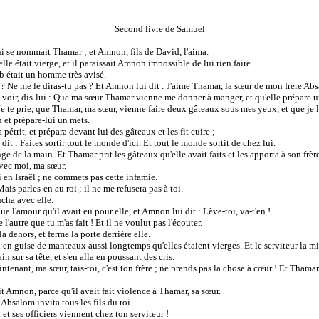
Second livre de Samuel
qui se nommait Thamar ; et Amnon, fils de David, l'aima.
e était vierge, et il paraissait Amnon impossible de lui rien faire.
b était un homme très avisé.
oi ? Ne me le diras-tu pas ? Et Amnon lui dit : J'aime Thamar, la sœur de mon frère Ab
 te voir, dis-lui : Que ma sœur Thamar vienne me donner à manger, et qu'elle prépare 
 : Je te prie, que Thamar, ma sœur, vienne faire deux gâteaux sous mes yeux, et que je
et prépare-lui un mets.
pétrit, et prépara devant lui des gâteaux et les fit cuire ;
 dit : Faites sortir tout le monde d'ici. Et tout le monde sortit de chez lui.
 de la main. Et Thamar prit les gâteaux qu'elle avait faits et les apporta à son frè
 avec moi, ma sœur.
si en Israël ; ne commets pas cette infamie.
ais parles-en au roi ; il ne me refusera pas à toi.
oucha avec elle.
e l'amour qu'il avait eu pour elle, et Amnon lui dit : Lève-toi, va-t'en !
l'autre que tu m'as fait ! Et il ne voulut pas l'écouter.
a dehors, et ferme la porte derrière elle.
i en guise de manteaux aussi longtemps qu'elles étaient vierges. Et le serviteur la mit
n sur sa tête, et s'en alla en poussant des cris.
aintenant, ma sœur, tais-toi, c'est ton frère ; ne prends pas la chose à cœur ! Et Tham
t Amnon, parce qu'il avait fait violence à Thamar, sa sœur.
Absalom invita tous les fils du roi.
i et ses officiers viennent chez ton serviteur !