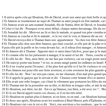
1 Il arriva après cela qu'Absalom, fils de David, avait une sœur qui était belle et 
2 Et Amnon se tourmentait au sujet de Thamar sa sœur jusqu'à en être malade, car ell
3 Et Amnon avait un ami nommé Jonadab, fils de Siméa, frère de David, et Jonada
4 Celui-ci lui dit : Pourquoi es-tu ainsi défait, chaque matin davantage, fils du r
5 Et Jonadab lui dit : Mets-toi au lit et fais le malade, et quand ton père viendra
6 Et Amnon se coucha et fit le malade ; et le roi vint le voir, et Amnon dit au roi
7 Et David envoya dire à Thamar dans son. appartement : Va chez ton frère Amnon 
8 Et Thamar alla chez son frère Amnon, qui était couché, et elle prit de la pâte et la 
9 puis elle prit la poêle et les versa devant lui ; et il refusa d'en manger ; et Amnon
10 Et Amnon dit à Thamar : Apporte-moi ce mets dans l'alcôve, pour que je le mange
11 Et comme elle les lui présentait à manger, il la saisit et lui dit : Viens, couche
12 Et elle lui dit : Non, mon frère, ne me fais pas violence, car on n'agit point ain
13 Où irais-je porter ma honte ? et toi, tu serais rangé parmi les infâmes en Israël. M
14 Et il ne voulut point l'écouter ; il fut plus fort qu'elle et il lui fit violence et c
15 Puis Amnon eut pour elle une forte aversion, et cette aversion fut plus grande qu
16 Et elle lui dit : Non ! ne sois pas cause, en me chassant, d'un mal plus grand que 
17 Et il appela le garçon qui le servait et dit : Chassez cette femme d'ici et mettez l
18 Elle avait une robe longue, car c'était le vêtement que portaient les filles du ro
19 Et Thamar mit de la poussière sur sa tête, et déchira sa longue robe, et mit la mai
20 Et Absalom, son frère, lui dit : Est-ce qu'Amnon, ton frère, a été avec toi ?... M
21 Et le roi David apprit toutes ces choses, et il en fut très irrité.
22 Et Absalom ne parlait plus à Amnon, ni en bien, ni en mal ; car Absalom haïssai
23 Et deux ans après, Absalom avait les tondeurs à Baal-Hatsor, près d'Ephraïm, et 
24 Et Absalom vint vers le roi et dit : Voici, ton serviteur a les tondeurs ; que le ro