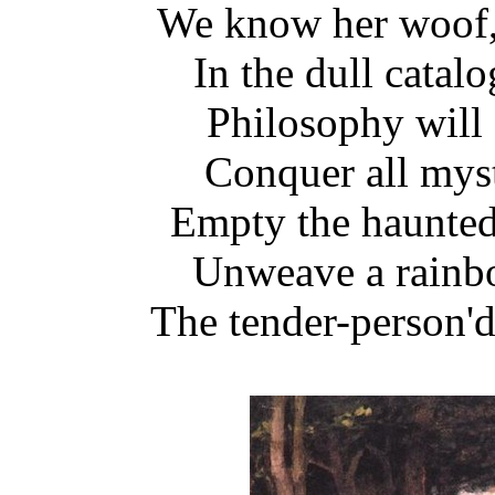
We know her woof, 
In the dull cata
Philosophy will 
Conquer all myst
Empty the haunted
Unweave a rainbo
The tender-person'd