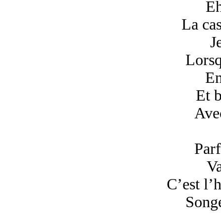
Eh
La cas
J
Lorsq
En
Et b
Avec
Parf
Va
C’est l’
Songe