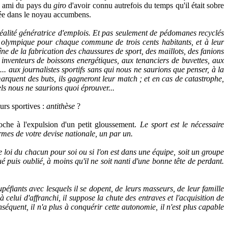
re ami du pays du
giro
d'avoir connu autrefois du temps qu'il était sobre
antée dans le noyau accumbens.
 réalité génératrice d'emplois. Et pas seulement de pédomanes recyclés
ne olympique pour chaque commune de trois cents habitants, et à leur
ne de la fabrication des chaussures de sport, des maillots, des fanions
inventeurs de boissons energétiques, aux tenanciers de buvettes, aux
... aux journalistes sportifs sans qui nous ne saurions que penser, à la
marquent des buts, ils gagneront leur match ; et en cas de catastrophe,
s nous ne saurions quoi éprouver...
urs sportives :
antithèse
?
che à l'expulsion d'un petit gloussement.
Le sport est le nécessaire
rmes de votre devise nationale, un par un.
te loi du chacun pour soi ou si l'on est dans une équipe, soit un groupe
é puis oublié, à moins qu'il ne soit nanti d'une bonne tête de perdant.
péfiants avec lesquels il se dopent, de leurs masseurs, de leur famille
à celui d'affranchi, il suppose la chute des entraves et l'acquisition de
onséquent, il n'a plus à conquérir cette autonomie, il n'est plus capable