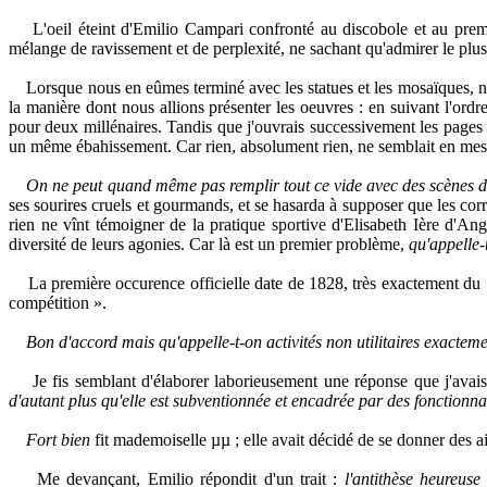
L'oeil éteint d'Emilio Campari confronté au discobole et au premier
mélange de ravissement et de perplexité, ne sachant qu'admirer le plus,
Lorsque nous en eûmes terminé avec les statues et les mosaïques, nant
la manière dont nous allions présenter les oeuvres : en suivant l'ordr
pour deux millénaires. Tandis que j'ouvrais successivement les pages 
un même ébahissement. Car rien, absolument rien, ne semblait en mes
On ne peut quand même pas remplir tout ce vide avec des scènes de 
ses sourires cruels et gourmands, et se hasarda à supposer que les cor
rien ne vînt témoigner de la pratique sportive d'Elisabeth Ière d'Angl
diversité de leurs agonies. Car là est un premier problème,
qu'appelle-
La première occurence officielle date de 1828, très exactement du
compétition ».
Bon d'accord mais qu'appelle-t-on activités non utilitaires exactem
Je fis semblant d'élaborer laborieusement une réponse que j'avais 
d'autant plus qu'elle est subventionnée et encadrée par des fonctionnai
Fort bien
fit mademoiselle
µµ ; elle avait décidé de se donner des a
Me devançant, Emilio répondit d'un trait :
l'antithèse heureuse