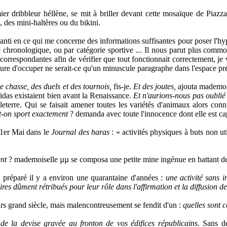
 dribbleur héllène, se mit à briller devant cette mosaïque de Piazza
 des mini-haltères ou du bikini.
i en ce qui me concerne des informations suffisantes pour poser l'hypoth
e chronologique, ou par catégorie sportive ... Il nous parut plus commode
correspondantes afin de vérifier que tout fonctionnait correctement, j
ure d'occuper ne serait-ce qu'un minuscule paragraphe dans l'espace p
chasse, des duels et des tournois,
fis-je.
Et des joutes,
ajouta
mademoi
ridas existaient bien avant la Renaissance.
Et n'aurions-nous pas oublié 
eterre. Qui se faisait amener toutes les variétés d'animaux alors connu
t-on sport exactement
? demanda avec toute l'innocence dont elle est cap
 1er Mai dans le
Journal des haras
: « activités physiques à buts non ut
ent
?
mademoiselle
µµ se composa une petite mine ingénue en battant de
préparé il y a environ une quarantaine d'années :
une activité sans in
res dûment rétribués pour leur rôle dans l'affirmation et la diffusion de
irs grand siècle,
mais malencontreusement se fendit d'un :
quelles sont c
 de la devise gravée au fronton de vos édifices républicains
. Sans d