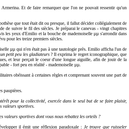
 Armerina. Et de faire remarquer que l'on ne pouvait ressentir qu'un
èse que tout était dit ou presque, il fallut décider collégialement de
 de suivre le fil des siècles. Je préparai le canevas - vingt chapitres
e vis les yeux d'Emilio et la bouche de mademoiselle
µµ s'arrondir dans
révu pour
les treize premiers siècles.
selle
µµ qui n'en était pas à une tautologie près. Emilio afficha l'un de
un petit peu les gladiateurs
? Il exprima le regret iconographique, que
es, et leur perçait le coeur d'une longue aiguille, afin de jouir de la
able - fort peu en réalité -
mademoiselle
µµ.
ilitaires obéissant à certaines règles et comprenant souvent une part de
s paupières.
térêt pour la collectivité, exercée dans le seul but de se faire plaisir,
s valeurs sportives.
es valeurs sportives dont vous nous rebattez les orteils ?
évelopper il émit une réflexion paradoxale :
Je trouve que ruisseler