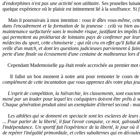
d'endorphines n'est pas une activité non utilitaire.
Ses prunelles luisa
quelque expérience où le plaisir est intimement lié à la souffrance. Si
Mais il poursuivais à mon intention :
vous le dîtes vous-même, cett
dans l'encadrement et la formation de la jeunesse : celà va bien au
maintenance surfacturée sans le moindre risque, justifiant les impôts 
qui permettent au prolétariat de lointains pays de confirmer par le
médecins du sport, cette chinoiserie ; qui eût cru en effet qu'il fallu
veille d'un match, et dont les questions judicieuses parviennent à fai
perte d'une finale ou écrasement d'une centaine de malheureux lors d
Cependant Mademoiselle
µµ
était restée accrochée au premier mot 
Il fallut un bon moment à notre ami pour remonter le cours de sa 
complément de cette incantation que vous apprenez dès votre plus jeune
L'esprit de compétition, la hiérarchie, les classements, sont exactem
mené par un leader pour lequel les coéquipiers doivent être prêts à se
Chaque génération produit ainsi un exemplaire d'éternel second - mai
Les athlètes qui se donnent en spectacle sont les esclaves de leurs le
... Pour parler de la liberté, il faut l'avoir conquise, ce mot, galvaud
l'indépendance. Un sportif fait l'expérience de la liberté, le jour où i
de repérer l'inégalité primordiale, et celles subalternes qui en découle