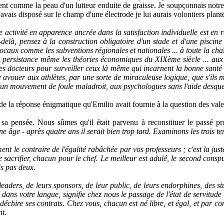
ient comme la peau d'un lutteur enduite de graisse. Je soupçonnais not
 j'avais disposé sur le champ d'une électrode je lui aurais volontiers pl
e activité en apparence ancrée dans la satisfaction individuelle est en
-delà, pensez à la construction obligatoire d'un stade et d'une pisci
locaux comme les subventions régionales et nationales ... à toute la chaî
ur persistance même les théories économiques du XIXème siècle ... aux 
t des docteurs pour surveiller ceux là même qui incarnent la bonne santé 
re avouer aux athlètes, par une sorte de miraculeuse logique, que s'ils 
'un mouvement de foule maladroit, aux psychologues sans l'aide desquel
de la réponse énigmatique qu'Emilio avait fournie à la question des vale
pensée. Nous sûmes qu'il était parvenu à reconstituer le passé pro
 âge - après quatre ans il serait bien trop tard. Examinons les trois te
ent le contraire de l'égalité rabâchée par vos professeurs
; c'est la jus
 sacrifier, chacun pour le chef. Le meilleur est adulé, le second conspu
s pas deux.
aders, de leurs sponsors, de leur public, de leurs endorphines, des stu
é dans votre langue, signifie chez nous le passage de l'état de servitude 
l déchire ses contrats. Chez vous, chacun est né libre, et égal, et par c
nt.