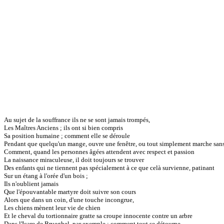
Au sujet de la souffrance ils ne se sont jamais trompés,
Les Maîtres Anciens ; ils ont si bien compris
Sa position humaine ; comment elle se déroule
Pendant que quelqu'un mange, ouvre une fenêtre, ou tout simplement marche sans
Comment, quand les personnes âgées attendent avec respect et passion
La naissance miraculeuse, il doit toujours se trouver
Des enfants qui ne tiennent pas spécialement à ce que celà survienne, patinant
Sur un étang à l'orée d'un bois ;
Ils n'oublient jamais
Que l'épouvantable martyre doit suivre son cours
Alors que dans un coin, d'une touche incongrue,
Les chiens mènent leur vie de chien
Et le cheval du tortionnaire gratte sa croupe innocente contre un arbre
Dans l'Icare de Brueghel, par exemple : comment tout se détourne