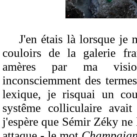
J'en étais là lorsque je m
couloirs de la galerie fr
amères par ma vision
inconsciemment des termes 
lexique, je risquai un co
systême colliculaire avai
j'espère que Sémir Zéky ne li
attaque - le mot
Champaign