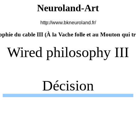
Neuroland-Art
http://www.bkneuroland.fr/
ophie du cable III (
À la Vache folle et au Mouton qui t
Wired philosophy III
Décision
sexe sex porn free money argentMinistère,Cinéma, Programme, l'Harmattan, Maladie, Disease, Prevention,