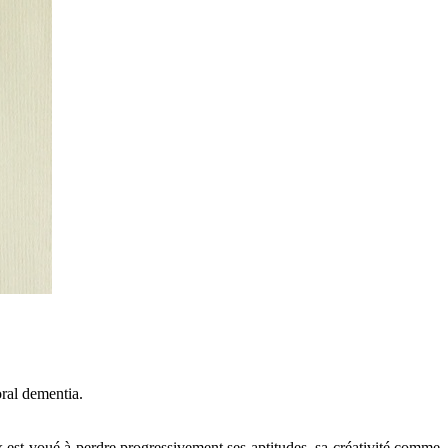
oral dementia.
est voué à perdre progressivement ses aptitudes, sa créativité comme