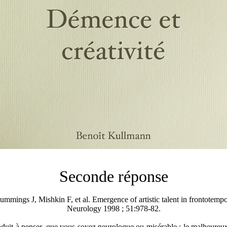
Seconde réponse
mmings J, Mishkin F, et al. Emergence of artistic talent in frontotemp
Neurology 1998 ; 51:978-82.
duit à penser, que vous soyez neurologue ou misérable : le malheureux 