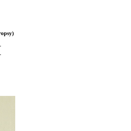
ropsy)
I