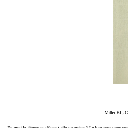
Miller BL, Cu
En quoi la démence affecte-t-elle un artiste ? Le bon sens vous con