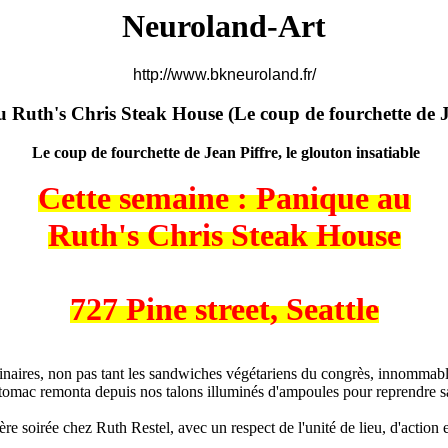
Neuroland-Art
http://www.bkneuroland.fr/
 Ruth's Chris Steak House (
Le coup de fourchette de J
Le coup de fourchette de Jean Piffre, le glouton insatiable
Cette semaine : Panique au
Ruth's Chris Steak House
727 Pine street, Seattle
inaires, non pas tant les sandwiches végétariens du congrès, innommab
stomac remonta depuis nos talons illuminés d'ampoules pour reprendre s
ère soirée chez Ruth Restel, avec un respect de l'unité de lieu, d'action 