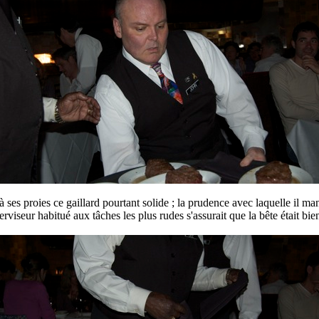
à ses proies ce gaillard pourtant solide ; la prudence avec laquelle il ma
rviseur habitué aux tâches les plus rudes s'assurait que la bête était bi