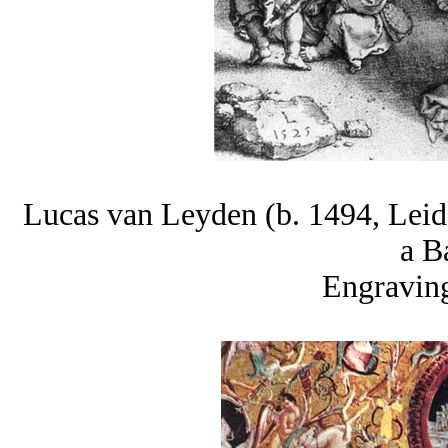
Lucas van Leyden (b. 1494, Leide
a B
Engravin