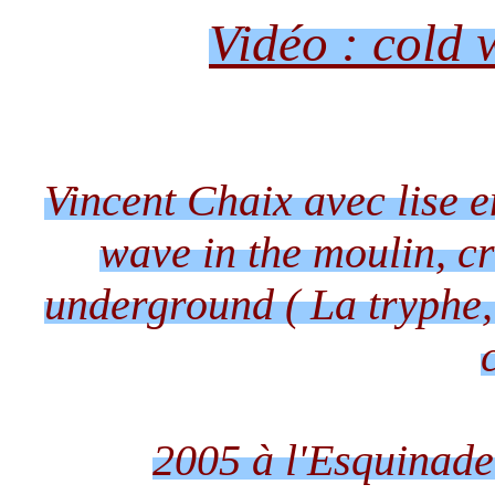
Vidéo : cold 
Vincent Chaix avec lise 
wave in the moulin, c
underground ( La tryphe,
2005 à l'Esquinade 