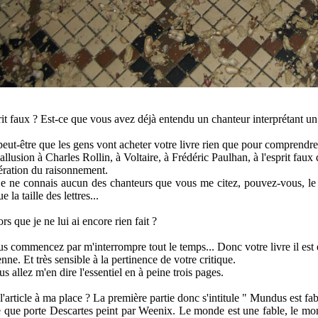
it faux ? Est-ce que vous avez déjà entendu un chanteur interprétant un 
ut-être que les gens vont acheter votre livre rien que pour comprendre p
allusion à Charles Rollin, à Voltaire, à Frédéric Paulhan, à l'esprit faux
tération du raisonnement.
je ne connais aucun des chanteurs que vous me citez, pouvez-vous, le 
la taille des lettres...
ors que je ne lui ai encore rien fait ?
s commencez par m'interrompre tout le temps... Donc votre livre il est éc
nne. Et très sensible à la pertinence de votre critique.
us allez m'en dire l'essentiel en à peine trois pages.
'article à ma place ? La première partie donc s'intitule " Mundus est fab
re que porte Descartes peint par Weenix. Le monde est une fable, le mo