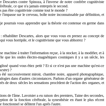
escartes contre Spinoza, à l'inverse de notre confrère cognitiviste
ébrale, ce que n'a jamais entrepris le second.
s pas être cognitiviste comme tout le monde ?
 l'impasse sur le cerveau, boîte noire inconnaissable par définition, et
t je pourrais vous apprendre que la théorie est contenue en germe dans
 : réhabiliter Descartes, alors que vous vous en prenez au concept de
e qui vous horripile, et le cognitivisme que vous abhorrez ?
achine à traiter l'information reçue, à la stocker, à la modifier, et à
dèle que les ondes électro-magnétiques cosmiques il y a un siècle, les
lissé quand vous étiez petit ? Et si ce n'est pas une machine qu'est-ce
mestre
) ?
a été successivement miroir, chambre noire, appareil photographique,
alogies dans d'autres circonstances. Parlons d'un organe générateur de
rès de deux siècles les sensations procèdent de l'action des organes, et
ctions de l'âme. Lavoisier a eu raison des premiers, Taine des secondes,
tion de la fonction cérébrale, la synesthésie en étant le plus récent
 fonctionnel se délitent l'un après l'autre.