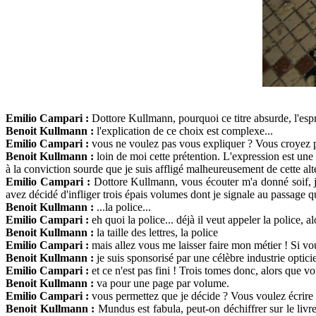
Emilio Campari :
Dottore Kullmann, pourquoi ce titre absurde, l'espr
Benoit Kullmann :
l'explication de ce choix est complexe...
Emilio Campari :
vous ne voulez pas vous expliquer ? Vous croyez pe
Benoit Kullmann :
loin de moi cette prétention. L'expression est une 
à la conviction sourde que je suis affligé malheureusement de cette al
Emilio Campari :
Dottore Kullmann, vous écouter m'a donné soif, 
avez décidé d'infliger trois épais volumes dont je signale au passage que 
Benoit Kullmann :
...la police...
Emilio Campari :
eh quoi la police... déjà il veut appeler la police, al
Benoit Kullmann :
la taille des lettres, la police
Emilio Campari :
mais allez vous me laisser faire mon métier ! Si vou
Benoit Kullmann :
je suis sponsorisé par une célèbre industrie opticie
Emilio Campari :
et ce n'est pas fini ! Trois tomes donc, alors que vo
Benoit Kullmann :
va pour une page par volume.
Emilio Campari :
vous permettez que je décide ? Vous voulez écrire l
Benoit Kullmann :
Mundus est fabula, peut-on déchiffrer sur le liv