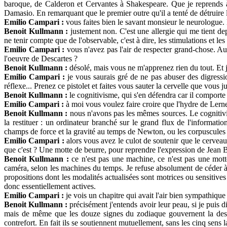
baroque, de Calderon et Cervantes à Shakespeare. Que je reprends à
Damasio. En remarquant que le premier outre qu'il a tenté de détruire
Emilio Campari :
vous faites bien le savant monsieur le neurologue
Benoit Kullmann :
justement non. C'est une allergie qui me tient dep
ne tenir compte que de l'observable, c'est à dire, les stimulations et l
Emilio Campari :
vous n'avez pas l'air de respecter grand-chose. A
l'oeuvre de Descartes ?
Benoit Kullmann :
désolé, mais vous ne m'apprenez rien du tout. Et j
Emilio Campari :
je vous saurais gré de ne pas abuser des digress
réflexe... Prenez ce pistolet et faites vous sauter la cervelle que vous
Benoit Kullmann :
le cognitivisme, qui s'en défendra car il comporte 
Emilio Campari :
à moi vous voulez faire croire que l'hydre de Lerne
Benoit Kullmann :
nous n'avons pas les mêmes sources. Le cognitivis
la restituer : un ordinateur branché sur le grand flux de l'informati
champs de force et la gravité au temps de Newton, ou les corpuscules de
Emilio Campari :
alors vous avez le culot de soutenir que le cervea
que c'est ? Une motte de beurre, pour reprendre l'expression de Jean
Benoit Kullmann :
ce n'est pas une machine, ce n'est pas une mot
caméra, selon les machines du temps. Je refuse absolument de céder à 
propositions dont les modalités actualisées sont motrices ou sensitives
donc essentiellement actives.
Emilio Campari :
je vois un chapitre qui avait l'air bien sympathique 
Benoit Kullmann :
précisément j'entends avoir leur peau, si je puis 
mais de même que
les douze signes du zodiaque gouvernent la desti
contrefort. En fait ils se soutiennent mutuellement, sans les cinq sens l