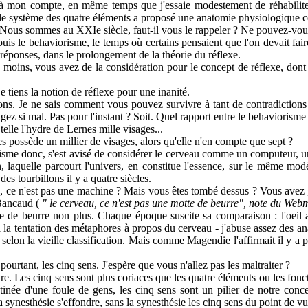
 mon compte, en même temps que j'essaie modestement de réhabiliter D
 le système des quatre éléments a proposé une anatomie physiologique cér
. Nous sommes au XXIe siècle, faut-il vous le rappeler ? Ne pouvez-vou
uis le behaviorisme, le temps où certains pensaient que l'on devait faire
es réponses, dans le prolongement de la théorie du réflexe.
u moins, vous avez de la considération pour le concept de réflexe, don
e tiens la notion de réflexe pour une inanité.
ions. Je ne sais comment vous pouvez survivre à tant de contradictions
 jugez si mal. Pas pour l'instant ? Soit. Quel rapport entre le behaviorism
telle l'hydre de Lernes mille visages...
s possède un millier de visages, alors qu'elle n'en compte que sept ?
me donc, s'est avisé de considérer le cerveau comme un computeur, une m
on, laquelle parcourt l'univers, en constitue l'essence, sur le même mo
s tourbillons il y a quatre siècles.
u, ce n'est pas une machine ? Mais vous êtes tombé dessus ? Vous avez g
 Bancaud (
" le cerveau, ce n'est pas une motte de beurre", note du Web
te de beurre non plus. Chaque époque suscite sa comparaison : l'oeil 
la tentation des métaphores à propos du cerveau - j'abuse assez des an
 selon la vieille classification. Mais comme Magendie l'affirmait il y a p
pourtant, les cinq sens. J'espère que vous n'allez pas les maltraiter ?
dire. Les cinq sens sont plus coriaces que les quatre éléments ou les fon
née d'une foule de gens, les cinq sens sont un pilier de notre concep
a synesthésie s'effondre, sans la synesthésie les cinq sens du point de vue