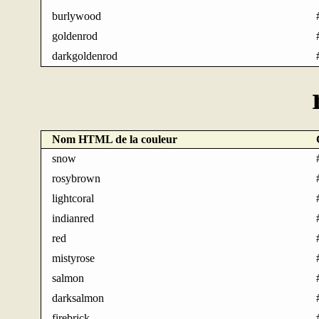
burlywood
goldenrod
darkgoldenrod
Nom HTML de la couleur
snow
rosybrown
lightcoral
indianred
red
mistyrose
salmon
darksalmon
firebrick