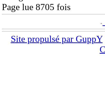
Page lue 8705 fois
Site propulsé par GuppY
C