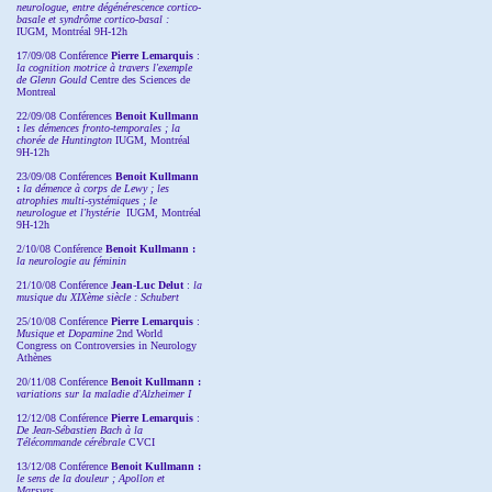
neurologue, entre dégénérescence cortico-
basale et syndrôme cortico-basal :
IUGM, Montréal 9H-12h
17/09/08 Conférence
Pierre Lemarquis
:
la cognition motrice à travers l'exemple
de Glenn Gould
Centre des Sciences de
Montreal
22/09/08
Conférences
Benoit Kullmann
:
les démences fronto-temporales ; la
chorée de Huntington
IUGM, Montréal
9H-12h
23/09/08
Conférences
Benoit Kullmann
:
la démence à corps de Lewy ; les
atrophies multi-systémiques ; le
neurologue et l'hystérie
IUGM, Montréal
9H-12h
2/10/08
Conférence
Benoit Kullmann :
la neurologie au féminin
21/10/08 Conférence
Jean-Luc Delut
:
la
musique du XIXème siècle : Schubert
25/10/08 Conférence
Pierre Lemarquis
:
Musique et Dopamine
2nd World
Congress on Controversies in Neurology
Athènes
20/11/08
Conférence
Benoit Kullmann :
variations sur la maladie d'Alzheimer I
12/12/08 Conférence
Pierre Lemarquis
:
De Jean-Sébastien Bach à la
Télécommande cérébrale
CVCI
13/12/08
Conférence
Benoit Kullmann :
le sens de la douleur ; Apollon et
Marsyas