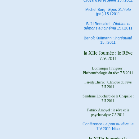
Croyances et délire
15.I.2011
Michel Borg :
Egon Schiele
(pdf) 15.I.2011
Saïd Bensakel :
Diables et
démons au cinéma
15.I.2011
Benoît Kullmann :
Incrédulité
15.I.2011
la XIIe Journée : le Rêve
7.V.2011
Dominique Pringuey :
Phénoménologie du rêve 7.5.2011
Faredj Cherik : Clinique du rêve
7.5.2011
Sandrine Louchard de la Chapelle :
7.5.2011
Patrick Amoyel : le rêve et la
psychanalyse
7.5.2011
Conférence
La part du rêve
le
7.V.2011 Nice
la XIIIe Journée : la