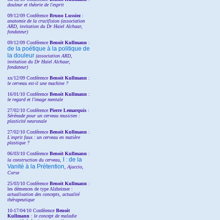
douleur et théorie de l'esprit
09/12/09 Conférence
Bruno Lussiez
:
anatomie de la crucifixion (association
ARD, invitation du Dr Haiel Alchaar,
fondateur)
09/12/09 Conférence
Benoit Kullmann
:
de la poétique à la politique de
la douleur
(
association ARD,
invitation
du Dr
Haiel Alchaar,
fondateur)
xx/12/09 Conférence
Benoit Kullmann
:
le cerveau est-il une machine ?
16/01/10 Conférence
Benoit Kullmann
:
le regard et l'image mentale
27/02/10 Conférence
P
ierre Lemarquis
:
Sérénade pour un cerveau musicien :
plasticité neuronale
27/02/10 Conférence
Benoit Kullmann
:
L'esprit faux : un cerveau en matière
plastique ?
06/03/10 Conférence
Benoit Kullmann
:
I : de la
la construction du cerveau,
Vanité à la Prétention
, Ajaccio,
Corse
25/03/10
Conférence
Benoit Kullmann
:
les démences de type Alzheimer :
actualisation des concepts, actualité
thérapeutique
10-17/04/10
Conférence
Benoit
Kullmann
:
le concept de maladie