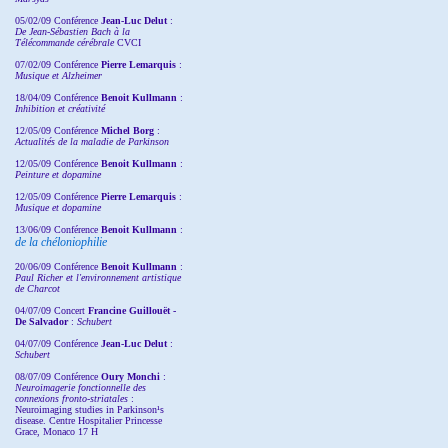
05/02/09 Conférence
Jean-Luc Delut
:
De Jean-Sébastien Bach à la
Télécommande cérébrale
CVCI
07/02/09 Conférence
Pierre Lemarquis
:
Musique et Alzheimer
18/04/09 Conférence
Benoit Kullmann
:
Inhibition et créativité
12/05/09 Conférence
Michel Borg
:
Actualités de la maladie de Parkinson
12/05/09 Conférence
Benoit Kullmann
:
Peinture et dopamine
12/05/09 Conférence
Pierre Lemarquis
:
Musique et dopamine
13/06/09 Conférence
Benoit Kullmann
:
de la chéloniophilie
20/06/09 Conférence
Benoit Kullmann
:
Paul Richer et l'environnement artistique
de Charcot
04/07/09 Concert
Francine Guillouët -
De Salvador
:
Schubert
04/07/09 Conférence
Jean-Luc Delut
:
Schubert
08/07/09 Conférence
Oury Monchi
:
Neuroimagerie fonctionnelle des
connexions fronto-striatales
:
Neuroimaging studies in Parkinson¹s
disease. Centre Hospitalier Princesse
Grace, Monaco 17 H