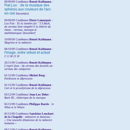
09/09/09 Conférence
Benoit Kullmann
:
Fiat Lux : de la musique des
sphères aux couleurs de l'arc-
en-ciel
Dusseldorf
09/09/09 Conférence
Pierre Lemarquis
:
Lux Fiat : Et la lumière fut: "J.S.Bach,
du cerveau bien tempéré à la théorie du
chaos : cerveau, musique et
mathématiques Dusseldorf
19/09/09 Conférence
Benoit Kullmann
:
Magritte et la mémoire
08/10/09 Conférence
Benoit Kullmann
:
l'image, entre virtuel et actuel
C.U.M 21 H
26/11/09 Conférence
Benoit Kullmann
:
L'esprit faux : du cerveau des facultés au
cerveau des catégories
01/12/09 Conférence
Michel Borg
:
Parkinson et dépression
01/12/09 Conférence
Benoit Kullmann
:
l'art et le prosélytisme de la dépression
03/12/09 Conférence
Jean-Luc Delut
:
Bach III ; rhétorique de la musique
05/12/09 Conférence
Philippe Barrès
:
le
What et le Where
05/12/09 Conférence
Sandrine
Louchart
de la Chapelle
:
mémoires et émotions :
« Une nouvelle dimension de la mémoire
humaine »
08/12/09 Conférence
Benoit Kullmann
: