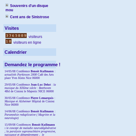
Souvenirs d'un disque
mou
Cent ans de Sinistrose
Visites
visiteurs
visiteurs en ligne
Calendrier
Demandez le programme !
14/05/08 Conférence
Benoit Kullmann
:
actualités Parkinson 2008
Café des Arts
place Yves Klein Nice 06000
29/05/08 Conférence
Jean-Luc Delut
:
la
musique du XIXème siècle : Beethoven
4Bd de Cimiez le Majestic NICE 06000
30/05/08 Conférence
Pierre Lemarquis
:
Musique et Alzheimer
Hôpital de Cimiez
Nice 06000
14/06/08 Conférence
Benoit Kullmann
:
Paramnésie reduplicative ( Magritte et la
neurologie)
15/09/08
Conférences
Benoit Kullmann
:
l
e concept de maladie neurodégénérative
; la
paralysie supranucléaire progressive,
naissance et démembrement ;
le