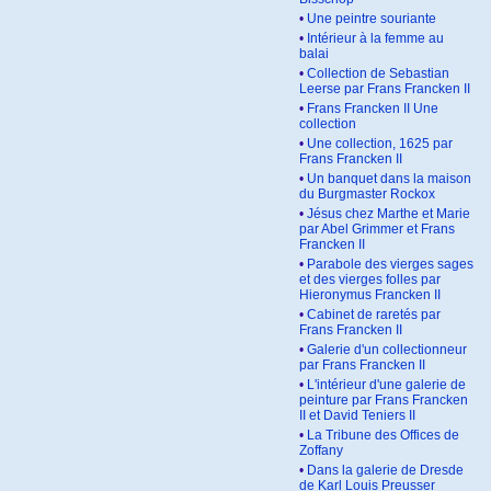
•
Une peintre souriante
•
Intérieur à la femme au
balai
•
Collection de Sebastian
Leerse par Frans Francken II
•
Frans Francken II Une
collection
•
Une collection, 1625 par
Frans Francken II
•
Un banquet dans la maison
du Burgmaster Rockox
•
Jésus chez Marthe et Marie
par Abel Grimmer et Frans
Francken II
•
Parabole des vierges sages
et des vierges folles par
Hieronymus Francken II
•
Cabinet de raretés par
Frans Francken II
•
Galerie d'un collectionneur
par Frans Francken II
•
L'intérieur d'une galerie de
peinture par Frans Francken
II et David Teniers II
•
La Tribune des Offices de
Zoffany
•
Dans la galerie de Dresde
de Karl Louis Preusser