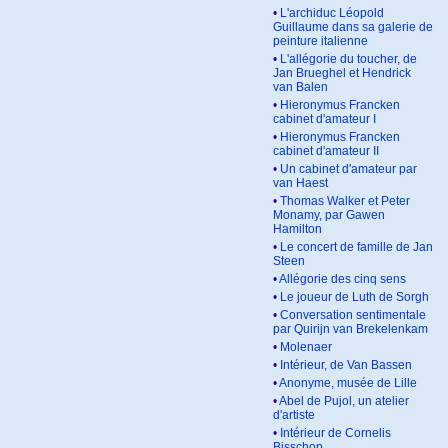
•
L'archiduc Léopold
Guillaume dans sa galerie de
peinture italienne
•
L'allégorie du toucher, de
Jan Brueghel et Hendrick
van Balen
•
Hieronymus Francken
cabinet d'amateur I
•
Hieronymus Francken
cabinet d'amateur II
•
Un cabinet d'amateur par
van Haest
•
Thomas Walker et Peter
Monamy, par Gawen
Hamilton
•
Le concert de famille de Jan
Steen
•
Allégorie des cinq sens
•
Le joueur de Luth de Sorgh
•
Conversation sentimentale
par Quirijn van Brekelenkam
•
Molenaer
•
Intérieur, de Van Bassen
•
Anonyme, musée de Lille
•
Abel de Pujol, un atelier
d'artiste
•
Intérieur de Cornelis
Bisschop