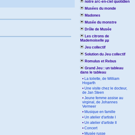
notre arc-en-ciel quotidien
Musées du monde
Madones
Musée du monstre
Drôle de Musée
Les citrons de
Mademoiselle µµ
Jeu collectif
Solution du Jeu collectif
Romulus et Rebus
Grand Jeu : un tableau
dans le tableau
•
La toilette, de William
Hogarth
•
Une visite chez le docteur,
de Jan Steen
•
Jeune femme assise au
virginal, de Johannes
Vermeer
•
Musique en famille
•
Un atelier d'artiste I
•
Un atelier d'artiste II
•
Concert
•
Musée russe