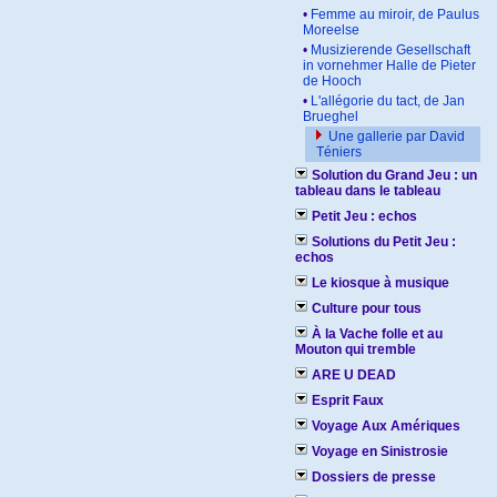
•
Femme au miroir, de Paulus
Moreelse
•
Musizierende Gesellschaft
in vornehmer Halle de Pieter
de Hooch
•
L'allégorie du tact, de Jan
Brueghel
Une gallerie par David
Téniers
Solution du Grand Jeu : un
tableau dans le tableau
Petit Jeu : echos
Solutions du Petit Jeu :
echos
Le kiosque à musique
Culture pour tous
À la Vache folle et au
Mouton qui tremble
ARE U DEAD
Esprit Faux
Voyage Aux Amériques
Voyage en Sinistrosie
Dossiers de presse