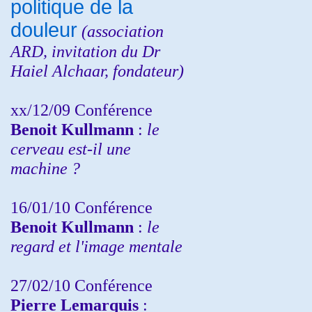
politique de la
douleur
(
association
ARD,
invitation
du Dr
Haiel Alchaar, fondateur)
xx/12/09 Conférence
Benoit Kullmann
:
le
cerveau est-il une
machine ?
16/01/10 Conférence
Benoit Kullmann
:
le
regard et l'image mentale
27/02/10 Conférence
P
ierre Lemarquis
: