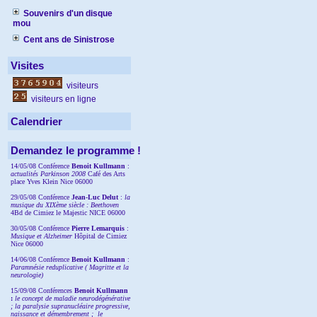
Souvenirs d'un disque
mou
Cent ans de Sinistrose
Visites
visiteurs
visiteurs en ligne
Calendrier
Demandez le programme !
14/05/08 Conférence
Benoit Kullmann
:
actualités Parkinson 2008
Café des Arts
place Yves Klein Nice 06000
29/05/08 Conférence
Jean-Luc Delut
:
la
musique du XIXème siècle : Beethoven
4Bd de Cimiez le Majestic NICE 06000
30/05/08 Conférence
Pierre Lemarquis
:
Musique et Alzheimer
Hôpital de Cimiez
Nice 06000
14/06/08 Conférence
Benoit Kullmann
:
Paramnésie reduplicative ( Magritte et la
neurologie)
15/09/08
Conférences
Benoit Kullmann
:
l
e concept de maladie neurodégénérative
; la
paralysie supranucléaire progressive,
naissance et démembrement ;
le