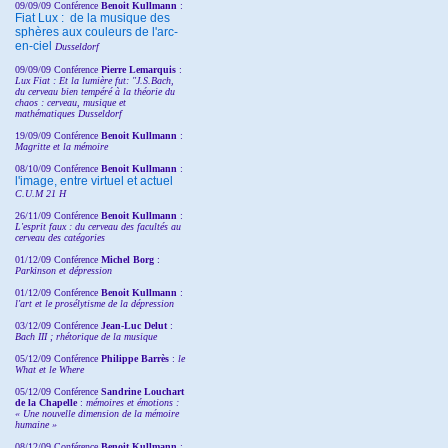
09/09/09 Conférence
Benoit Kullmann
:
Fiat Lux : de la musique des
sphères aux couleurs de l'arc-
en-ciel
Dusseldorf
09/09/09 Conférence
Pierre Lemarquis
:
Lux Fiat : Et la lumière fut: "J.S.Bach,
du cerveau bien tempéré à la théorie du
chaos : cerveau, musique et
mathématiques Dusseldorf
19/09/09 Conférence
Benoit Kullmann
:
Magritte et la mémoire
08/10/09 Conférence
Benoit Kullmann
:
l'image, entre virtuel et actuel
C.U.M 21 H
26/11/09 Conférence
Benoit Kullmann
:
L'esprit faux : du cerveau des facultés au
cerveau des catégories
01/12/09 Conférence
Michel Borg
:
Parkinson et dépression
01/12/09 Conférence
Benoit Kullmann
:
l'art et le prosélytisme de la dépression
03/12/09 Conférence
Jean-Luc Delut
:
Bach III ; rhétorique de la musique
05/12/09 Conférence
Philippe Barrès
:
le
What et le Where
05/12/09 Conférence
Sandrine
Louchart
de la Chapelle
:
mémoires et émotions :
« Une nouvelle dimension de la mémoire
humaine »
08/12/09 Conférence
Benoit Kullmann
: