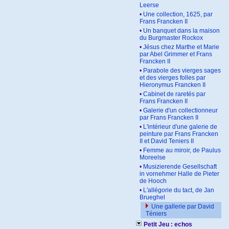
Leerse
•
Une collection, 1625, par
Frans Francken II
•
Un banquet dans la maison
du Burgmaster Rockox
•
Jésus chez Marthe et Marie
par Abel Grimmer et Frans
Francken II
•
Parabole des vierges sages
et des vierges folles par
Hieronymus Francken II
•
Cabinet de raretés par
Frans Francken II
•
Galerie d'un collectionneur
par Frans Francken II
•
L'intérieur d'une galerie de
peinture par Frans Francken
II et David Teniers II
•
Femme au miroir, de Paulus
Moreelse
•
Musizierende Gesellschaft
in vornehmer Halle de Pieter
de Hooch
•
L'allégorie du tact, de Jan
Brueghel
Une gallerie par David
Téniers
Petit Jeu : echos