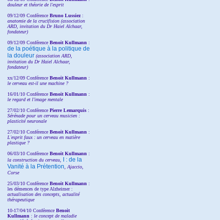
douleur et théorie de l'esprit
09/12/09 Conférence
Bruno Lussiez
:
anatomie de la crucifixion (association
ARD, invitation du Dr Haiel Alchaar,
fondateur)
09/12/09 Conférence
Benoit Kullmann
:
de la poétique à la politique de
la douleur
(
association ARD,
invitation
du Dr
Haiel Alchaar,
fondateur)
xx/12/09 Conférence
Benoit Kullmann
:
le cerveau est-il une machine ?
16/01/10 Conférence
Benoit Kullmann
:
le regard et l'image mentale
27/02/10 Conférence
P
ierre Lemarquis
:
Sérénade pour un cerveau musicien :
plasticité neuronale
27/02/10 Conférence
Benoit Kullmann
:
L'esprit faux : un cerveau en matière
plastique ?
06/03/10 Conférence
Benoit Kullmann
:
I : de la
la construction du cerveau,
Vanité à la Prétention
, Ajaccio,
Corse
25/03/10
Conférence
Benoit Kullmann
:
les démences de type Alzheimer :
actualisation des concepts, actualité
thérapeutique
10-17/04/10
Conférence
Benoit
Kullmann
:
le concept de maladie