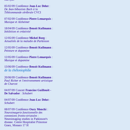
05/02/09 Conférence
Jean-Luc Delut
:
De Jean-Sébastien Bach à la
Télécommande cérébrale
CVCI
07/02/09 Conférence
Pierre Lemarquis
:
Musique et Alzheimer
18/04/09 Conférence
Benoit Kullmann
:
Inhibition et créativité
12/05/09 Conférence
Michel Borg
:
Actualités de la maladie de Parkinson
12/05/09 Conférence
Benoit Kullmann
:
Peinture et dopamine
12/05/09 Conférence
Pierre Lemarquis
:
Musique et dopamine
13/06/09 Conférence
Benoit Kullmann
:
de la chéloniophilie
20/06/09 Conférence
Benoit Kullmann
:
Paul Richer et l'environnement artistique
de Charcot
04/07/09 Concert
Francine Guillouët -
De Salvador
:
Schubert
04/07/09 Conférence
Jean-Luc Delut
:
Schubert
08/07/09 Conférence
Oury Monchi
:
Neuroimagerie fonctionnelle des
connexions fronto-striatales
:
Neuroimaging studies in Parkinson¹s
disease. Centre Hospitalier Princesse
Grace, Monaco 17 H