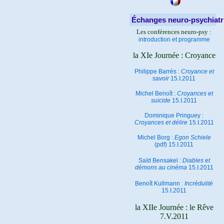
Échanges neuro-psychiatr
Les conférences neuro-psy :
introduction et programme
la XIe Journée : Croyance
Philippe Barrès :
Croyance et
savoir
15.I.2011
Michel Benoît :
Croyances et
suicide
15.I.2011
Dominique Pringuey :
Croyances et délire
15.I.2011
Michel Borg :
Egon Schiele
(pdf) 15.I.2011
Saïd Bensakel :
Diables et
démons au cinéma
15.I.2011
Benoît Kullmann :
Incrédulité
15.I.2011
la XIIe Journée : le Rêve
7.V.2011