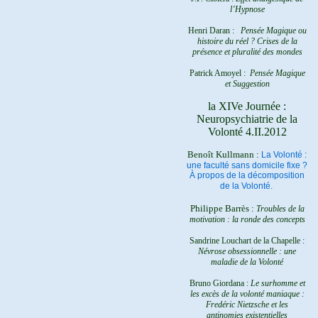
l’Hypnose
Henri Daran :
Pensée Magique ou
histoire du réel ?
Crises de la
présence et pluralité des mondes
Patrick Amoyel :
Pensée Magique
et Suggestion
la XIVe Journée :
Neuropsychiatrie de la
Volonté 4.II.2012
Benoît Kullmann :
La Volonté :
une faculté sans domicile fixe ?
À propos de la décomposition
de la Volonté.
Philippe Barrès :
Troubles de la
motivation : la ronde des concepts
Sandrine Louchart de la Chapelle :
Névrose obsessionnelle : une
maladie de la Volonté
Bruno Giordana :
Le surhomme et
les excès de la volonté maniaque :
Fredéric Nietzsche et les
antinomies existentielles