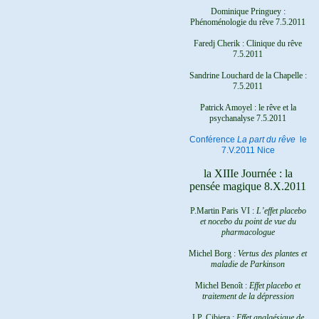
Dominique Pringuey :
Phénoménologie du rêve 7.5.2011
Faredj Cherik : Clinique du rêve
7.5.2011
Sandrine Louchard de la Chapelle :
7.5.2011
Patrick Amoyel : le rêve et la
psychanalyse
7.5.2011
Conférence
La part du rêve
le
7.V.2011 Nice
la XIIIe Journée : la
pensée magique 8.X.2011
P.Martin Paris VI :
L’effet placebo
et nocebo du point de vue du
pharmacologue
Michel Borg :
Vertus des plantes et
maladie de Parkinson
Michel Benoît :
Effet placebo et
traitement de la dépression
J.P. Cibiera :
Effet analgésique de