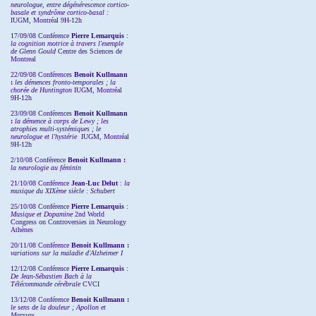
neurologue, entre dégénérescence cortico-
basale et syndrôme cortico-basal :
IUGM, Montréal 9H-12h
17/09/08 Conférence
Pierre Lemarquis
:
la cognition motrice à travers l'exemple
de Glenn Gould
Centre des Sciences de
Montreal
22/09/08
Conférences
Benoit Kullmann
:
les démences fronto-temporales ; la
chorée de Huntington
IUGM, Montréal
9H-12h
23/09/08
Conférences
Benoit Kullmann
:
la démence à corps de Lewy ; les
atrophies multi-systémiques ; le
neurologue et l'hystérie
IUGM, Montréal
9H-12h
2/10/08
Conférence
Benoit Kullmann :
la neurologie au féminin
21/10/08 Conférence
Jean-Luc Delut
:
la
musique du XIXème siècle : Schubert
25/10/08 Conférence
Pierre Lemarquis
:
Musique et Dopamine
2nd World
Congress on Controversies in Neurology
Athènes
20/11/08
Conférence
Benoit Kullmann :
variations sur la maladie d'Alzheimer I
12/12/08 Conférence
Pierre Lemarquis
:
De Jean-Sébastien Bach à la
Télécommande cérébrale
CVCI
13/12/08
Conférence
Benoit Kullmann :
le sens de la douleur ; Apollon et
Marsyas