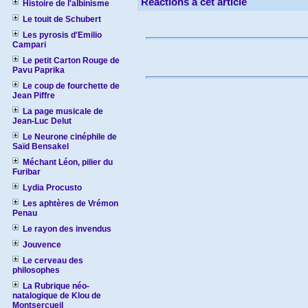
Réactions à cet article
Histoire de l'albinisme
Le touit de Schubert
Les pyrosis d'Emilio
Campari
Le petit Carton Rouge de
Pavu Paprika
Le coup de fourchette de
Jean Piffre
La page musicale de
Jean-Luc Delut
Le Neurone cinéphile de
Saïd Bensakel
Méchant Léon, pilier du
Furibar
Lydia Procusto
Les aphtères de Vrémon
Penau
Le rayon des invendus
Jouvence
Le cerveau des
philosophes
La Rubrique néo-
natalogique de Klou de
Montsercueil