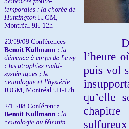
démences fronto-
temporales ; la chorée de
Huntington
IUGM,
Montréal 9H-12h
Départ 
23/09/08
Conférences
Benoit Kullmann :
la
l’heure o
démence à corps de Lewy
; les atrophies multi-
puis vol 
systémiques ; le
insupport
neurologue et l'hystérie
IUGM, Montréal 9H-12h
qu’elle 
2/10/08
Conférence
chapitr
Benoit Kullmann :
la
sulfureux 
neurologie au féminin