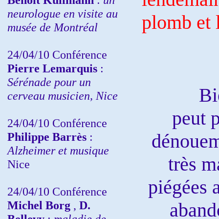
neurologue en visite au
plomb et 
musée de Montréal
24/04/10
Conférence
Pierre Lemarquis
:
Sérénade pour un
Bien c
cerveau musicien, Nice
peut 
24/04/10
Conférence
Philippe Barrès
:
dénoueme
Alzheimer et musique
très m
Nice
piégées a
24/04/10
Conférence
Michel Borg
,
D.
abando
Bellevy
:
maladie de