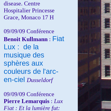
disease. Centre
Hospitalier Princesse
Grace, Monaco 17 H
09/09/09 Conférence
Fiat
Benoit Kullmann
:
Lux : de la
musique des
sphères aux
couleurs de l'arc-
en-ciel
Dusseldorf
09/09/09 Conférence
Pierre Lemarquis
:
Lux
Fiat : Et la lumière fut: