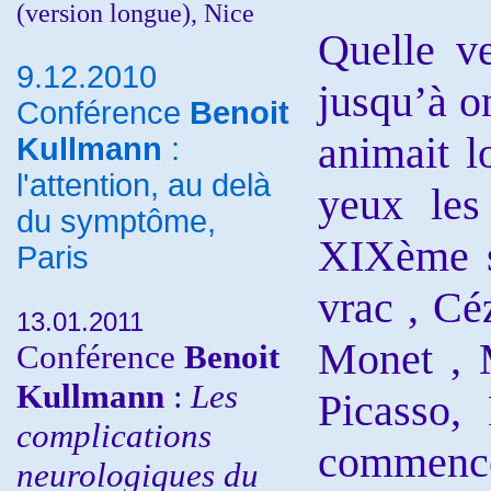
(version longue), Nice
Quelle v
9.12.2010
jusqu’à o
Conférence
Benoit
animait l
Kullmann
:
l'attention, au delà
yeux les
du symptôme,
XIXème s
Paris
vrac , Cé
13.01.2011
Monet , M
Conférence
Benoit
Kullmann
:
Les
Picasso,
complications
commence
neurologiques du