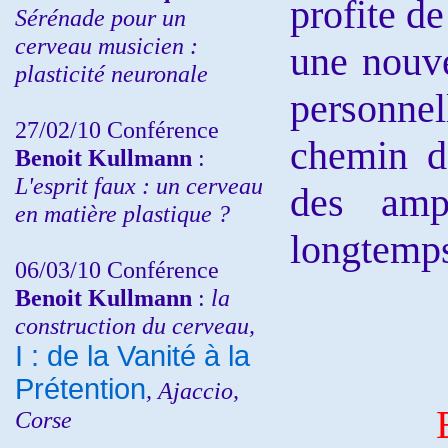
profite de
Sérénade pour un
cerveau musicien :
une nouve
plasticité neuronale
personnel
27/02/10 Conférence
chemin de
Benoit Kullmann
:
L'esprit faux : un cerveau
des amp
en matière plastique ?
longtemps
06/03/10 Conférence
Benoit Kullmann
:
la
construction du cerveau,
I : de la Vanité à la
Prétention
, Ajaccio,
Effecti
Corse