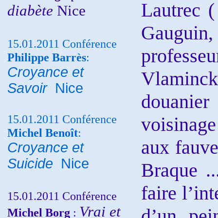
Lautrec (
diabète
Nice
Gauguin
15.01.2011 Conférence
professe
Philippe Barrès
:
Croyance et
Vlaminc
Savoir
Nice
douanie
15.01.2011 Conférence
voisinage
Michel Benoît
:
aux fauve
Croyance et
Suicide
Nice
Braque ..
faire l’i
15.01.2011 Conférence
Vrai et
d’un pein
Michel Borg
: