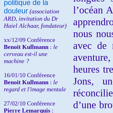
politique de la
l’océan A
douleur
(
association
ARD,
invitation
du Dr
apprendro
Haiel Alchaar, fondateur)
nous nous
xx/12/09 Conférence
avec de 
Benoit Kullmann
:
le
cerveau est-il une
aventure, 
machine ?
heures tr
16/01/10 Conférence
Jons, u
Benoit Kullmann
:
le
regard et l'image mentale
réconcil
d’une bro
27/02/10 Conférence
P
ierre Lemarquis
: