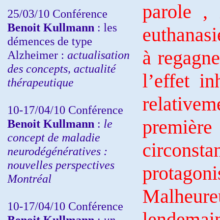
parole ,
25/03/10
Conférence
Benoit Kullmann
: les
euthanasi
démences de type
à regagne
Alzheimer :
actualisation
des concepts, actualité
l’effet i
thérapeutique
relative
10-17/04/10
Conférence
première
Benoit Kullmann
:
le
concept de maladie
circonsta
neurodégénératives :
nouvelles perspectives
protagoni
Montréal
Malheureu
10-17/04/10
Conférence
lendemai
Benoit Kullmann
:
un