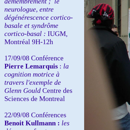
démembrement ;
le
neurologue, entre
dégénérescence cortico-
basale et syndrôme
cortico-basal :
IUGM,
Montréal 9H-12h
17/09/08 Conférence
Pierre Lemarquis
:
la
cognition motrice à
travers l'exemple de
Glenn Gould
Centre des
Sciences de Montreal
22/09/08
Conférences
Benoit Kullmann :
les