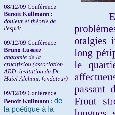
08/12/09 Conférence
Benoit Kullmann
:
Et sans
douleur et théorie de
problème
l'esprit
otalgies 
09/12/09 Conférence
Bruno Lussiez
:
long péri
anatomie de la
le quart
crucifixion (association
ARD, invitation du Dr
affectueu
Haiel Alchaar, fondateur)
passant d
09/12/09 Conférence
Front st
de
Benoit Kullmann
:
la poétique à la
longues 