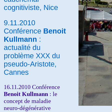
cognitiviste, Nice
9.11.2010
Conférence
Benoit
Kullmann
:
actualité du
problème XXX du
pseudo-Aristote,
Cannes
16.11.2010 Conférence
Benoit Kullmann
: le
concept de maladie
neuro-dégénérative