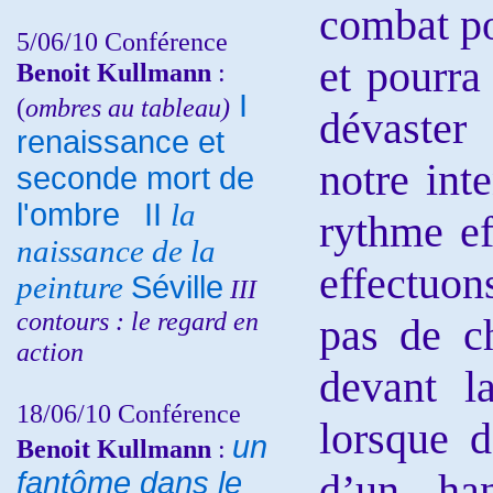
combat po
5/06/10
Conférence
et pourra
Benoit Kullmann
:
I
(
ombres au tableau)
dévaster
renaissance et
notre int
seconde mort de
l'ombre
II
la
rythme ef
naissance de la
effectuons
peinture
Séville
III
contours : le regard en
pas de c
action
devant l
18/06/10
Conférence
lorsque d
un
Benoit Kullmann
:
fantôme dans le
d’un han