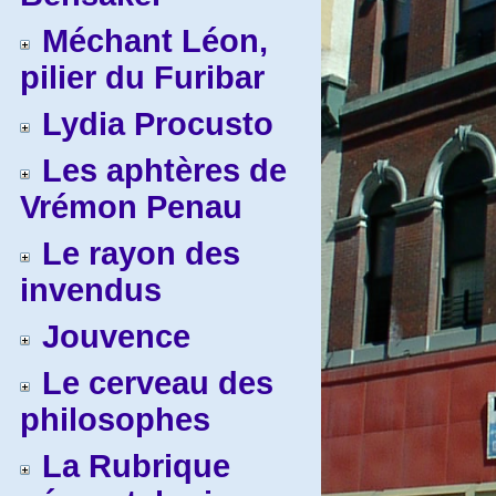
Méchant Léon,
pilier du Furibar
Lydia Procusto
Les aphtères de
Vrémon Penau
Le rayon des
invendus
Jouvence
Le cerveau des
philosophes
La Rubrique