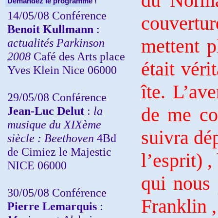
du Norma
Demandez le programme !
14/05/08 Conférence
couvertu
Benoit Kullmann
:
mettent p
actualités Parkinson
2008
Café des Arts place
était vér
Yves Klein Nice 06000
îte. L’av
29/05/08 Conférence
de me co
Jean-Luc Delut
:
la
musique du XIXème
suivra dé
siècle : Beethoven
4Bd
de Cimiez le Majestic
l’esprit) 
NICE 06000
qui nous 
30/05/08 Conférence
Franklin ,
Pierre Lemarquis
: