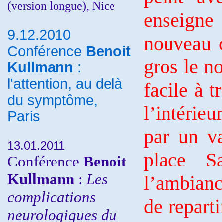
(version longue), Nice
enseigne
9.12.2010
nouveau 
Conférence
Benoit
gros le no
Kullmann
:
l'attention, au delà
facile à 
du symptôme,
l’intérie
Paris
par un va
13.01.2011
place S
Conférence
Benoit
Kullmann
:
Les
l’ambianc
complications
de repart
neurologiques du