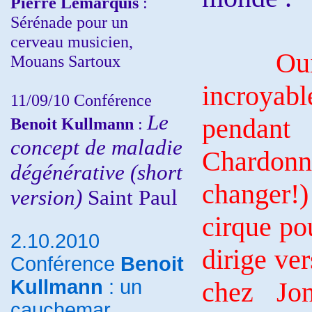
Pierre Lemarquis
:
Sérénade pour un
cerveau musicien,
Oui j’ai
Mouans Sartoux
incroyabl
11/09/10
Conférence
Le
pendant
Benoit Kullmann
:
concept de maladie
Chardonn
dégénérative (short
changer!) 
version)
Saint Paul
cirque po
2.10.2010
dirige ve
Conférence
Benoit
Kullmann
: un
chez Jon
cauchemar