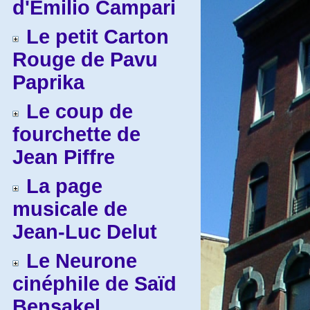
d'Emilio Campari
Le petit Carton
Rouge de Pavu
Paprika
Le coup de
fourchette de
Jean Piffre
La page
musicale de
Jean-Luc Delut
Le Neurone
cinéphile de Saïd
Bensakel