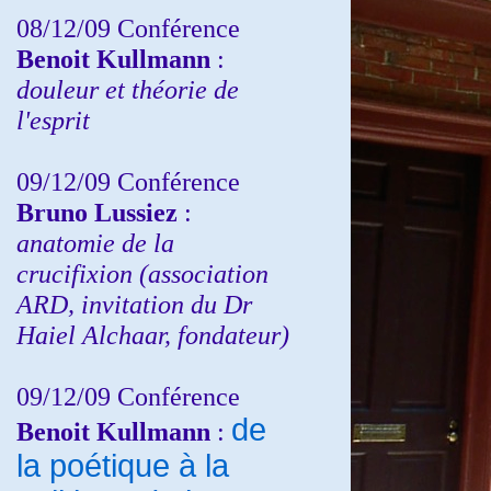
08/12/09 Conférence
Benoit Kullmann
:
douleur et théorie de
l'esprit
09/12/09 Conférence
Bruno Lussiez
:
anatomie de la
crucifixion (association
ARD, invitation du Dr
Haiel Alchaar, fondateur)
09/12/09 Conférence
de
Benoit Kullmann
:
la poétique à la