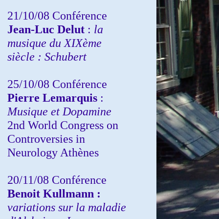
21/10/08 Conférence
Jean-Luc Delut
:
la
musique du XIXème
siècle : Schubert
25/10/08 Conférence
Pierre Lemarquis
:
Musique et Dopamine
2nd World Congress on
Controversies in
Neurology Athènes
20/11/08
Conférence
Benoit Kullmann :
variations sur la maladie