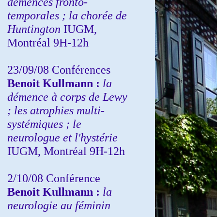
démences fronto-
temporales ; la chorée de
Huntington
IUGM,
Montréal 9H-12h
23/09/08
Conférences
Benoit Kullmann :
la
démence à corps de Lewy
; les atrophies multi-
systémiques ; le
neurologue et l'hystérie
IUGM, Montréal 9H-12h
2/10/08
Conférence
Benoit Kullmann :
la
neurologie au féminin