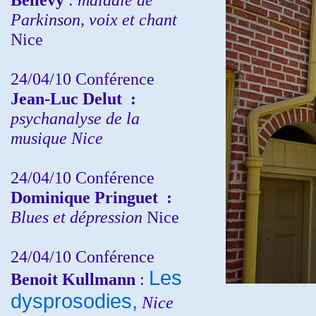
Parkinson, voix et chant
Nice
24/04/10
Conférence
Jean-Luc Delut
:
psychanalyse de la
musique
Nice
24/04/10
Conférence
Dominique Pringuet
:
Blues et dépression
Nice
24/04/10
Conférence
Les
Benoit Kullmann
:
dysprosodies,
Nice