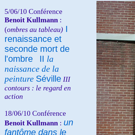
5/06/10
Conférence
Benoit Kullmann
:
I
(
ombres au tableau)
renaissance et
seconde mort de
l'ombre
II
la
naissance de la
peinture
Séville
III
contours : le regard en
action
18/06/10
Conférence
un
Benoit Kullmann
:
fantôme dans le