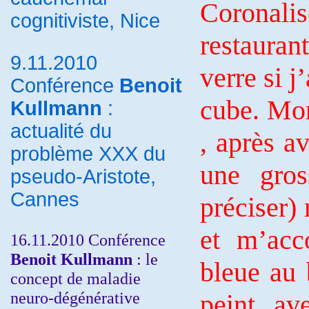
Coronalis
cognitiviste, Nice
restauran
9.11.2010
verre si 
Conférence
Benoit
cube. Mon
Kullmann
:
actualité du
, après a
problème XXX du
une gros
pseudo-Aristote,
Cannes
préciser)
et m’acc
16.11.2010 Conférence
Benoit Kullmann
: le
bleue au 
concept de maladie
neuro-dégénérative
peint av