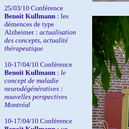
25/03/10
Conférence
Benoit Kullmann
: les
démences de type
Alzheimer :
actualisation
des concepts, actualité
thérapeutique
10-17/04/10
Conférence
Benoit Kullmann
:
le
concept de maladie
neurodégénératives :
nouvelles perspectives
Montréal
10-17/04/10
Conférence
Benoit Kullmann
:
un