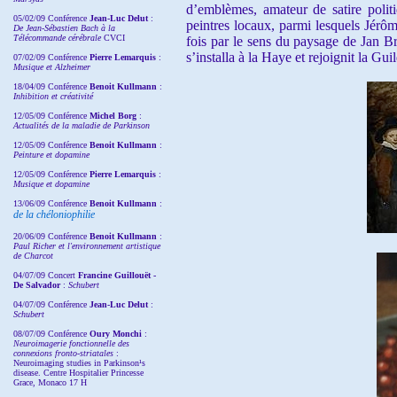
d’emblèmes, amateur de satire politi
05/02/09 Conférence
Jean-Luc Delut
:
peintres locaux, parmi lesquels Jérôme
De Jean-Sébastien Bach à la
Télécommande cérébrale
CVCI
fois par le sens du paysage de Jan Br
s’installa à la Haye et rejoignit la G
07/02/09 Conférence
Pierre Lemarquis
:
Musique et Alzheimer
18/04/09 Conférence
Benoit Kullmann
:
Inhibition et créativité
12/05/09 Conférence
Michel Borg
:
Actualités de la maladie de Parkinson
12/05/09 Conférence
Benoit Kullmann
:
Peinture et dopamine
12/05/09 Conférence
Pierre Lemarquis
:
Musique et dopamine
13/06/09 Conférence
Benoit Kullmann
:
de la chéloniophilie
20/06/09 Conférence
Benoit Kullmann
:
Paul Richer et l'environnement artistique
de Charcot
04/07/09 Concert
Francine Guillouët -
De Salvador
:
Schubert
04/07/09 Conférence
Jean-Luc Delut
:
Schubert
08/07/09 Conférence
Oury Monchi
:
Neuroimagerie fonctionnelle des
connexions fronto-striatales
:
Neuroimaging studies in Parkinson¹s
disease. Centre Hospitalier Princesse
Grace, Monaco 17 H