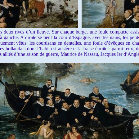
 deux rives d’un fleuve. Sur chaque berge, une foule compacte assi
 à gauche. A droite se tient la cour d’Espagne, avec les nains, les petit
quement vêtus, les courtisans en dentelles, une foule d’évêques en cha
ires hollandais dont l’habit est austère et la fraise étroite : parmi eux,
es alliés d’une saison de guerre, Maurice de Nassau, Jacques Ier d’Angl