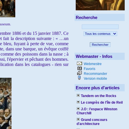
Recherche
useum.
embre 1886 et du 15 janvier 1887. Ce
t fait la description suivante : « …un
e bleu, fuyant à perte de vue, comme
Rechercher
roite, dans une barque, un évêque coiffé
ent comme des poissons dans la nasse ; à
Webmaster - Infos
aussi, l'épervier et pêchant des hommes.
ication dans les catalogues - rien sur
Webmestre
Favoris
Recommander
Version mobile
Encore plus d'articles
Tandem on the Rocks
Le congrès de l'île de Reil
J.O : l'espace Winston
Churchill
Grand concours
d'architecture