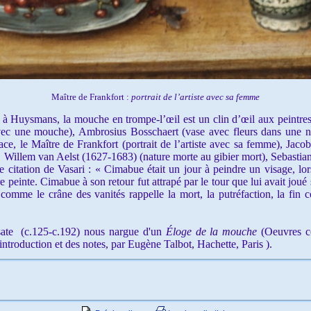
Maître de Frankfort :
portrait de l’artiste avec sa femme
 Huysmans, la mouche en trompe-l’œil est un clin d’œil aux peintres
vec une mouche), Ambrosius Bosschaert (vase avec fleurs dans une ni
ace, le Maître de Frankfort (portrait de l’artiste avec sa femme), Jaco
), Willem van Aelst (1627-1683) (nature morte au gibier mort), Sebasti
citation de Vasari : « Cimabue était un jour à peindre un visage, lorsq
 peinte. Cimabue à son retour fut attrapé par le tour que lui avait joué
omme le crâne des vanités rappelle la mort, la putréfaction, la fin 
e (c.125-c.192) nous nargue d'un
Éloge de la mouche
(Oeuvres c
introduction et des notes, par Eugène Talbot, Hachette, Paris ).