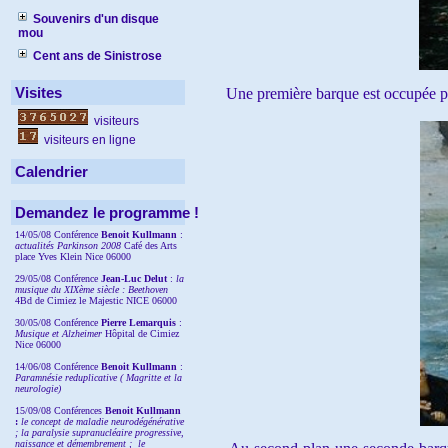
Souvenirs d'un disque
mou
Cent ans de Sinistrose
Visites
Une première barque est occupée par 
visiteurs
visiteurs en ligne
Calendrier
Demandez le programme !
14/05/08 Conférence
Benoit Kullmann
:
actualités Parkinson 2008
Café des Arts
place Yves Klein Nice 06000
29/05/08 Conférence
Jean-Luc Delut
:
la
musique du XIXème siècle : Beethoven
4Bd de Cimiez le Majestic NICE 06000
30/05/08 Conférence
Pierre Lemarquis
:
Musique et Alzheimer
Hôpital de Cimiez
Nice 06000
14/06/08 Conférence
Benoit Kullmann
:
Paramnésie reduplicative ( Magritte et la
neurologie)
15/09/08
Conférences
Benoit Kullmann
:
l
e concept de maladie neurodégénérative
; la
paralysie supranucléaire progressive,
naissance et démembrement ;
le