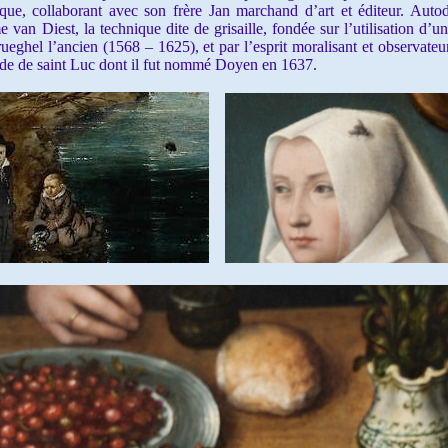
que, collaborant avec son frère Jan marchand d’art et éditeur. Auto
 van Diest, la technique dite de grisaille, fondée sur l’utilisation d’u
ueghel l’ancien (1568 – 1625), et par l’esprit moralisant et observateur
uilde de saint Luc dont il fut nommé Doyen en 1637.