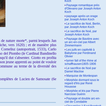
Koch
•
Paysage romantique près
d'Olevano par Joseph Anton
Koch
•
paysage après un orage
par Joseph Anton Koch
•
Le sacrifice de Noé, Berlin,
par Joseph Anton Koch
•
Le sacrifice de Noé, par
Joseph Anton Koch
•
Paysage de Bavière avec
 de nature morte*, parmi lesquels Jan
un arc-en-ciel par Albert
che, vers 1620) ; et de manière plus
Zimmermann
b Cornelisz (autoportrait, 1533), Carlo
•
Les juifs en captivité à
ano del Piombo (le Cardinal Bandinello
Babylone par Ferdinand
Olivier
u'il dut s'absenter. Giotto en profita
•
turner fall of the rhine at
 son jeune apprenti au point de vouloir
schaffhausen1805-1806
commune au terme de la diversité des
•
Le sacrifice de Noé par
Daniel Maclise
•
Marquise de Montespan
omplètes de Lucien de Samosate (6e
•
Morphée dormant sous le
regard d'Iris par René
Houasse
•
Morphée et Iris par Pierre
Narcisse Guérin
•
Paysage et double arc-en-
ciel de Constable