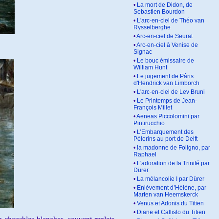
•
La mort de Didon, de
Sebastien Bourdon
•
L'arc-en-ciel de Théo van
Rysselberghe
•
Arc-en-ciel de Seurat
•
Arc-en-ciel à Venise de
Signac
•
Le bouc émissaire de
William Hunt
•
Le jugement de Pâris
d'Hendrick van Limborch
•
L'arc-en-ciel de Lev Bruni
•
Le Printemps de Jean-
François Millet
•
Aeneas Piccolomini par
Pintirucchio
•
L’Embarquement des
Pélerins au port de Delft
•
la madonne de Foligno, par
Raphael
•
L'adoration de la Trinité par
Dürer
•
La mélancolie I par Dürer
•
Enlèvement d’Hélène, par
Marten van Heemskerck
•
Venus et Adonis du Titien
•
Diane et Callisto du Titien