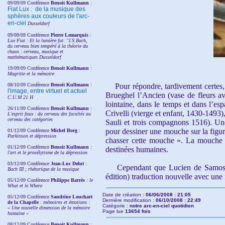
09/09/09 Conférence
Benoit Kullmann
:
Fiat Lux : de la musique des
sphères aux couleurs de l'arc-
en-ciel
Dusseldorf
09/09/09 Conférence
Pierre Lemarquis
:
Lux Fiat : Et la lumière fut: "J.S.Bach,
du cerveau bien tempéré à la théorie du
chaos : cerveau, musique et
mathématiques Dusseldorf
19/09/09 Conférence
Benoit Kullmann
:
Magritte et la mémoire
08/10/09 Conférence
Benoit Kullmann
:
Pour répondre, tardivement certes, à
l'image, entre virtuel et actuel
Brueghel l’Ancien (vase de fleurs a
C.U.M 21 H
lointaine, dans le temps et dans l’esp
26/11/09 Conférence
Benoit Kullmann
:
Crivelli (vierge et enfant, 1430-1493
L'esprit faux : du cerveau des facultés au
cerveau des catégories
Sauli et trois compagnons 1516). Une 
pour dessiner une mouche sur la figure
01/12/09 Conférence
Michel Borg
:
Parkinson et dépression
chasser cette mouche ». La mouche c
01/12/09 Conférence
Benoit Kullmann
:
destinées humaines.
l'art et le prosélytisme de la dépression
03/12/09 Conférence
Jean-Luc Delut
:
Cependant que Lucien de Samosat
Bach III ; rhétorique de la musique
édition) traduction nouvelle avec une 
05/12/09 Conférence
Philippe Barrès
:
le
What et le Where
Date de création :
06/06/2008 : 21:05
05/12/09 Conférence
Sandrine
Louchart
Dernière modification :
06/10/2008 : 22:49
de la Chapelle
:
mémoires et émotions :
Catégorie :
notre arc-en-ciel quotidien
« Une nouvelle dimension de la mémoire
Page lue
13654 fois
humaine »
08/12/09 Conférence
Benoit Kullmann
: