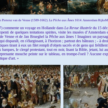
n Pietersz van de Venne (1589-1662).
La Pêche aux Âmes
1614. Amsterdam RijksM
 commente un voyage en Hollande dans
La Revue illustrée
du 15 déc
repenti de quelques tentations spirites, visite les musées d’Amsterdam e
n de Venne et de Jan Brueghel la Pêche aux âmes ! Imaginez un paysag
ui disparaît, en s'élargissant, à l'horizon ; partout des bâteaux ; - à d
iques tirant à eux un filet rempli d'objets sacrés et de gens qui frétill
barques, le clergé protestant, tout en noir, lisant la Bible, jetant, lui 
urprenante mouche peinte sur le tableau, en trompe-l'oeil ? Aucune expl
tique d'art. »