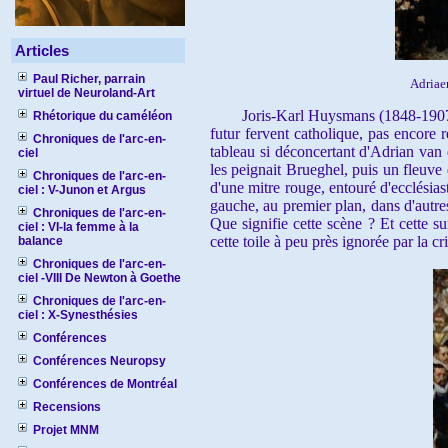
Articles
Paul Richer, parrain
Adriae
virtuel de Neuroland-Art
Joris-Karl Huysmans (1848-1907)
Rhétorique du caméléon
futur fervent catholique, pas encore 
Chroniques de l'arc-en-
tableau si déconcertant d'Adrian va
ciel
les peignait Brueghel, puis un fleuve q
Chroniques de l'arc-en-
d'une mitre rouge, entouré d'ecclésiast
ciel : V-Junon et Argus
gauche, au premier plan, dans d'autres 
Chroniques de l'arc-en-
Que signifie cette scène ? Et cette s
ciel : VI-la femme à la
cette toile à peu près ignorée par la cri
balance
Chroniques de l'arc-en-
ciel -VIII De Newton à Goethe
Chroniques de l'arc-en-
ciel : X-Synesthésies
Conférences
Conférences Neuropsy
Conférences de Montréal
Recensions
Projet MNM