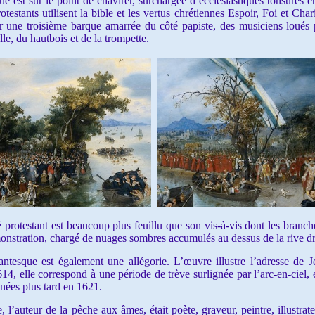
t sur le point de chavirer, surchargée d’ecclésiastiques tonsurés en
stants utilisent la bible et les vertus chrétiennes Espoir, Foi et Charité
ur une troisième barque amarrée du côté papiste, des musiciens loués 
lle, du hautbois et de la trompette.
otestant est beaucoup plus feuillu que son vis-à-vis dont les branche
monstration, chargé de nuages sombres accumulés au dessus de la rive dr
antesque est également une allégorie. L’œuvre illustre l’adresse de Jé
, elle correspond à une période de trève surlignée par l’arc-en-ciel, 
ées plus tard en 1621.
uteur de la pêche aux âmes, était poète, graveur, peintre, illustrateur