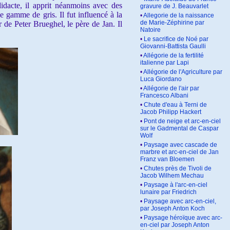
didacte, il apprit néanmoins avec des
gravure de J. Beauvarlet
ne gamme de gris. Il fut influencé à la
•
Allegorie de la naissance
de Marie-Zéphirine par
 de Peter Brueghel, le père de Jan. Il
Natoire
•
Le sacrifice de Noé par
Giovanni-Battista Gaulli
•
Allégorie de la fertilité
italienne par Lapi
•
Allégorie de l'Agriculture par
Luca Giordano
•
Allégorie de l'air par
Francesco Albani
•
Chute d'eau à Terni de
Jacob Philipp Hackert
•
Pont de neige et arc-en-ciel
sur le Gadmental de Caspar
Wolf
•
Paysage avec cascade de
marbre et arc-en-ciel de Jan
Franz van Bloemen
•
Chutes près de Tivoli de
Jacob Wilhem Mechau
•
Paysage à l'arc-en-ciel
lunaire par Friedrich
•
Paysage avec arc-en-ciel,
par Joseph Anton Koch
•
Paysage héroïque avec arc-
en-ciel par Joseph Anton