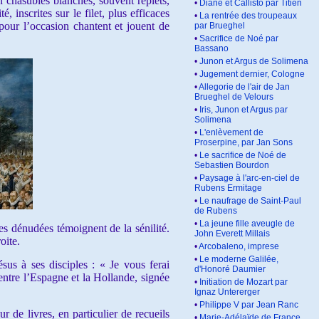
 chasubles blanches, souvent replets,
•
Diane et Callisto par Titien
, inscrites sur le filet, plus efficaces
•
La rentrée des troupeaux
pour l’occasion chantent et jouent de
par Brueghel
•
Sacrifice de Noé par
Bassano
•
Junon et Argus de Solimena
•
Jugement dernier, Cologne
•
Allegorie de l'air de Jan
Brueghel de Velours
•
Iris, Junon et Argus par
Solimena
•
L'enlèvement de
Proserpine, par Jan Sons
•
Le sacrifice de Noé de
Sebastien Bourdon
•
Paysage à l'arc-en-ciel de
Rubens Ermitage
•
Le naufrage de Saint-Paul
de Rubens
•
La jeune fille aveugle de
s dénudées témoignent de la sénilité.
John Everett Millais
oite.
•
Arcobaleno, imprese
•
Le moderne Galilée,
sus à ses disciples : « Je vous ferai
d'Honoré Daumier
entre l’Espagne et la Hollande, signée
•
Initiation de Mozart par
Ignaz Untererger
•
Philippe V par Jean Ranc
 de livres, en particulier de recueils
•
Marie-Adélaïde de France