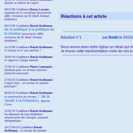
douleur et théorie de l'esprit
09/12/09 Conférence
Bruno Lussiez
:
anatomie de la crucifixion (association
Réactions à cet article
ARD, invitation du Dr Haiel Alchaar,
fondateur)
09/12/09 Conférence
Benoit Kullmann
:
de la poétique à la politique de
la douleur
(
association ARD,
Réaction n°1
par
Bodin
le 02/10
invitation
du Dr
Haiel Alchaar,
fondateur)
Nous avons dans notre église un vitrail qui m
xx/12/09 Conférence
Benoit Kullmann
:
le cerveau est-il une machine ?
Je trouve cette représentation osée de nos jo
16/01/10 Conférence
Benoit Kullmann
:
le regard et l'image mentale
27/02/10 Conférence
P
ierre Lemarquis
:
Sérénade pour un cerveau musicien :
plasticité neuronale
27/02/10 Conférence
Benoit Kullmann
:
L'esprit faux : un cerveau en matière
plastique ?
06/03/10 Conférence
Benoit Kullmann
:
I : de la
la construction du cerveau,
Vanité à la Prétention
, Ajaccio,
Corse
25/03/10
Conférence
Benoit Kullmann
:
les démences de type Alzheimer :
actualisation des concepts, actualité
thérapeutique
10-17/04/10
Conférence
Benoit
Kullmann
:
le concept de maladie