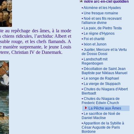
notre arc-en-ciel quotidien
•
Alcmène et les Hyades
•
Une fresque romaine
•
Noé et ses fils recevant
l'alliance divine
•
La paix, de Pietro Testa
ste au repêchage des âmes, à la mode
•
Le règne d'Hypnos
s chiens ridicules, l’archiduc Albert et
•
Foi et charité
suble rouge, et les chefs flamands. A
•
Ixion et Junon
 de manière surprenante, le jeune Louis
•
Jupiter, Mercure et la Vertu
eterre, Christian IV de Danemark.
de Dosso Dossi
•
Landschaft mit
Regenbogen
•
Décollation de Saint Jean
Baptiste par Niklaus Manuel
•
Le songe de Raphael
•
La vierge de Stuppach
•
Chutes du Niagara d'Albert
Biertsadt
•
Chutes du Niagara de
Frederic Edwin Church
La Pêche aux Âmes
•
Le sacrifice de Noé de
Daniel Maclise
•
Apparition de la Sybille à
César Auguste de Paris
Bordone