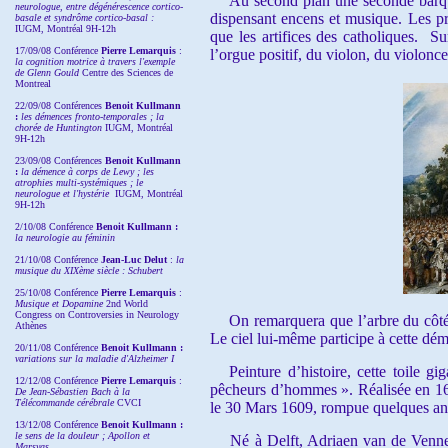
Au second plan une seconde barque es
neurologue, entre dégénérescence cortico-
dispensant encens et musique. Les prote
basale et syndrôme cortico-basal :
IUGM, Montréal 9H-12h
que les artifices des catholiques. S
17/09/08 Conférence
Pierre Lemarquis
:
l’orgue positif, du violon, du violonce
la cognition motrice à travers l'exemple
de Glenn Gould
Centre des Sciences de
Montreal
22/09/08
Conférences
Benoit Kullmann
:
les démences fronto-temporales ; la
chorée de Huntington
IUGM, Montréal
9H-12h
23/09/08
Conférences
Benoit Kullmann
:
la démence à corps de Lewy ; les
atrophies multi-systémiques ; le
neurologue et l'hystérie
IUGM, Montréal
9H-12h
2/10/08
Conférence
Benoit Kullmann :
la neurologie au féminin
21/10/08 Conférence
Jean-Luc Delut
:
la
musique du XIXème siècle : Schubert
25/10/08 Conférence
Pierre Lemarquis
:
Musique et Dopamine
2nd World
Congress on Controversies in Neurology
On remarquera que l’arbre du côté pr
Athènes
Le ciel lui-même participe à cette dé
20/11/08
Conférence
Benoit Kullmann :
variations sur la maladie d'Alzheimer I
Peinture d’histoire, cette toile gig
12/12/08 Conférence
Pierre Lemarquis
:
pêcheurs d’hommes ». Réalisée en 1614
De Jean-Sébastien Bach à la
Télécommande cérébrale
CVCI
le 30 Mars 1609, rompue quelques ann
13/12/08
Conférence
Benoit Kullmann :
le sens de la douleur ; Apollon et
Né à Delft, Adriaen van de Venne, l’a
Marsyas