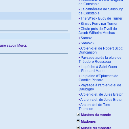
•
Chaumière à East Bergholt
de Constable
•
La cathédrale de Salisbury
de Constable
•
The Wreck Buoy de Turner
•
Binsey Ferry par Turner
•
Chute près de Tivoli de
Jacob Wilhelm Mechau
•
Somov
•
Somov 2
aire savoir Merci.
•
Arc-en-ciel de Robert Scott
Duncanson
•
Paysage après la pluie de
Théodore Rousseau
•
La pêche à Saint-Ouen
d'Edouard Manet
•
La plaine d'Epluches de
Camille Pissaro
•
Paysage à l'arc-en-ciel de
Daubigny
•
Arc-en-ciel, de Jules Breton
•
Arc-en-ciel, de Jules Breton
•
Arc-en-ciel de Tom
Thomson
Musées du monde
Madones
Musée du monstre