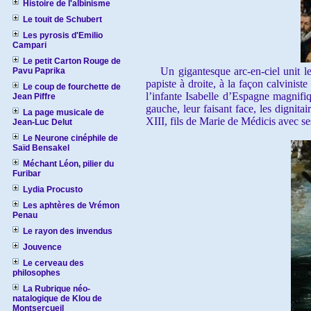
Histoire de l'albinisme
Le touit de Schubert
Les pyrosis d'Emilio
Campari
Le petit Carton Rouge de
Un gigantesque arc-en-ciel unit les
Pavu Paprika
papiste à droite, à la façon calviniste
Le coup de fourchette de
l’infante Isabelle d’Espagne magnifi
Jean Piffre
gauche, leur faisant face, les dignita
La page musicale de
XIII, fils de Marie de Médicis avec s
Jean-Luc Delut
Le Neurone cinéphile de
Saïd Bensakel
Méchant Léon, pilier du
Furibar
Lydia Procusto
Les aphtères de Vrémon
Penau
Le rayon des invendus
Jouvence
Le cerveau des
philosophes
La Rubrique néo-
natalogique de Klou de
Montsercueil