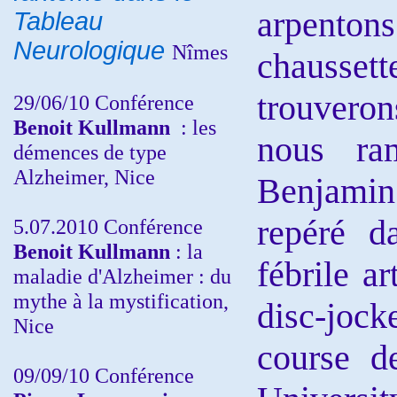
arpento
Tableau
Neurologique
Nîmes
chaussett
trouvero
29/06/10 Conférence
Benoit Kullmann
: les
nous ra
démences de type
Alzheimer, Nice
Benjamin
repéré d
5.07.2010 Conférence
Benoit Kullmann
: la
fébrile a
maladie d'Alzheimer : du
mythe à la mystification,
disc-jock
Nice
course d
09/09/10 Conférence