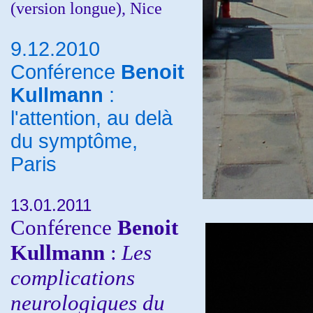
(version longue), Nice
9.12.2010
Conférence
Benoit
Kullmann
:
l'attention, au delà
du symptôme,
Paris
13.01.2011
Conférence
Benoit
Kullmann
:
Les
complications
neurologiques du