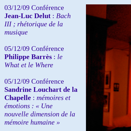
03/12/09 Conférence
Jean-Luc Delut
:
Bach
III ; rhétorique de la
musique
05/12/09 Conférence
Philippe Barrès
:
le
What et le Where
05/12/09 Conférence
Sandrine
Louchart de la
Chapelle
:
mémoires et
émotions : « Une
nouvelle dimension de la
mémoire humaine »