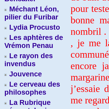
pour teste
Méchant Léon,
pilier du Furibar
bonne ma
Lydia Procusto
nombril .
Les aphtères de
, je me l
Vrémon Penau
communém
Le rayon des
invendus
encore j
Jouvence
margarin
Le cerveau des
j’essaie
philosophes
me regard
La Rubrique