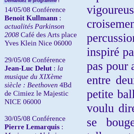
Demandez le programme !
vigoureu
14/05/08 Conférence
Benoit Kullmann
:
croiseme
actualités Parkinson
2008
Café des Arts place
percussio
Yves Klein Nice 06000
inspiré p
29/05/08 Conférence
pas pour a
Jean-Luc Delut
:
la
musique du XIXème
entre deu
siècle : Beethoven
4Bd
petite bal
de Cimiez le Majestic
NICE 06000
voulu dir
30/05/08 Conférence
se bouge
Pierre Lemarquis
: