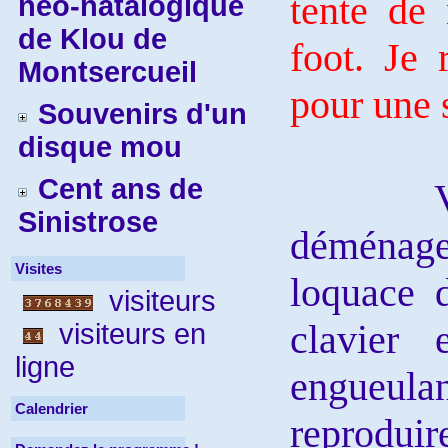
tente de
néo-natalogique
de Klou de
foot. Je 
Montsercueil
pour une 
Souvenirs d'un
disque mou
Cent ans de
Victor 
Sinistrose
déménage
Visites
loquace 
visiteurs
clavier 
visiteurs en
ligne
engueulan
Calendrier
reprodu