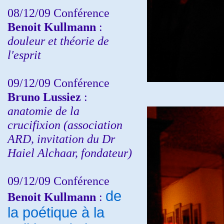
08/12/09 Conférence
Benoit Kullmann
:
douleur et théorie de
l'esprit
09/12/09 Conférence
Bruno Lussiez
:
anatomie de la
crucifixion (association
ARD, invitation du Dr
Haiel Alchaar, fondateur)
09/12/09 Conférence
de
Benoit Kullmann
:
la poétique à la