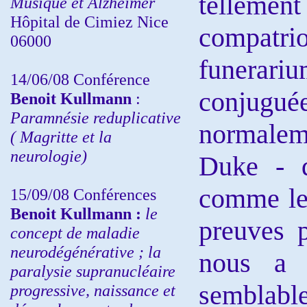
telleme
Musique et Alzheimer
Hôpital de Cimiez Nice
compatrio
06000
funerari
14/06/08 Conférence
conjugu
Benoit Kullmann
:
Paramnésie reduplicative
normalem
( Magritte et la
neurologie)
Duke - 
comme le 
15/09/08
Conférences
Benoit Kullmann :
l
e
preuves p
concept de maladie
neurodégénérative ; la
nous a 
paralysie supranucléaire
semblable
progressive, naissance et