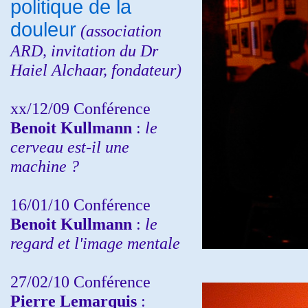
politique de la
douleur
(
association
ARD,
invitation
du Dr
Haiel Alchaar, fondateur)
xx/12/09 Conférence
Benoit Kullmann
:
le
cerveau est-il une
machine ?
16/01/10 Conférence
Benoit Kullmann
:
le
regard et l'image mentale
27/02/10 Conférence
P
ierre Lemarquis
: