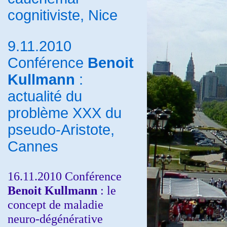
cognitiviste, Nice
9.11.2010
Conférence
Benoit
Kullmann
:
actualité du
problème XXX du
pseudo-Aristote,
Cannes
16.11.2010 Conférence
Benoit Kullmann
: le
concept de maladie
neuro-dégénérative