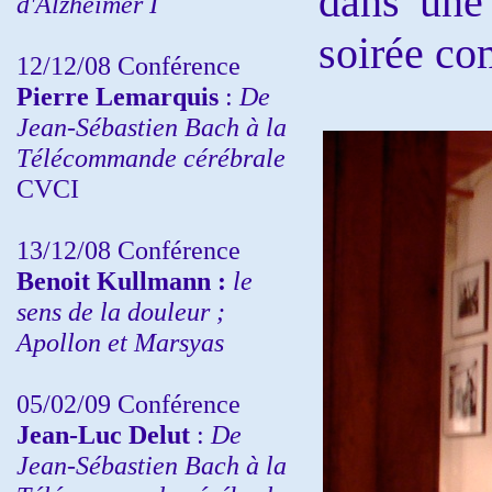
dans une 
d'Alzheimer I
soirée co
12/12/08 Conférence
Pierre Lemarquis
:
De
Jean-Sébastien Bach à la
Télécommande cérébrale
CVCI
13/12/08
Conférence
Benoit Kullmann :
le
sens de la douleur ;
Apollon et Marsyas
05/02/09 Conférence
Jean-Luc Delut
:
De
Jean-Sébastien Bach à la