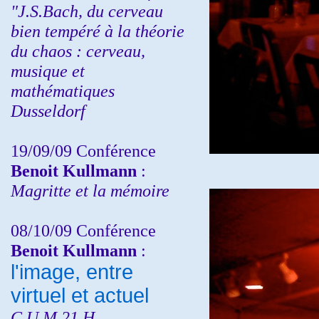
"J.S.Bach, du cerveau
bien tempéré à la théorie
du chaos : cerveau,
musique et
mathématiques
Dusseldorf
19/09/09 Conférence
Benoit Kullmann
:
Magritte et la mémoire
08/10/09 Conférence
Benoit Kullmann
:
l'image, entre
virtuel et actuel
C.U.M 21 H