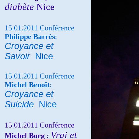
diabète
Nice
15.01.2011 Conférence
Philippe Barrès
:
Croyance et
Savoir
Nice
15.01.2011 Conférence
Michel Benoît
:
Croyance et
Suicide
Nice
15.01.2011 Conférence
Vrai et
Michel Borg
: