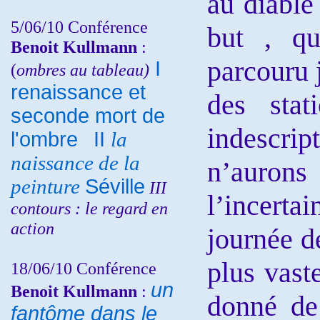
au diable
5/06/10
Conférence
but , qu
Benoit Kullmann
:
parcouru 
I
(
ombres au tableau)
renaissance et
des stat
seconde mort de
indescrip
l'ombre
II
la
naissance de la
n’auron
peinture
Séville
III
l’incerta
contours : le regard en
action
journée d
plus vast
18/06/10
Conférence
un
Benoit Kullmann
:
donné de
fantôme dans le