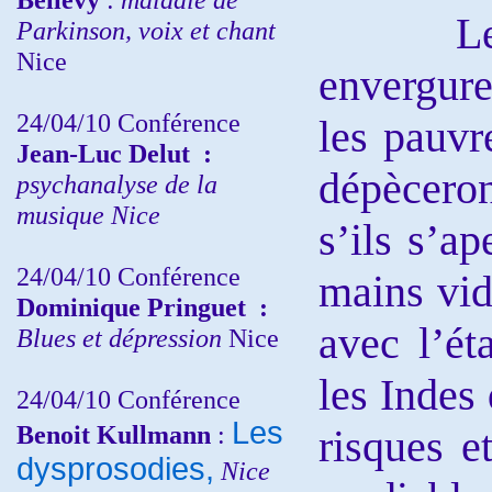
Le lend
Parkinson, voix et chant
Nice
envergure
24/04/10
Conférence
les pauvr
Jean-Luc Delut
:
dépèceron
psychanalyse de la
musique
Nice
s’ils s’a
24/04/10
Conférence
mains vid
Dominique Pringuet
:
avec l’ét
Blues et dépression
Nice
les Indes
24/04/10
Conférence
Les
Benoit Kullmann
:
risques e
dysprosodies,
Nice