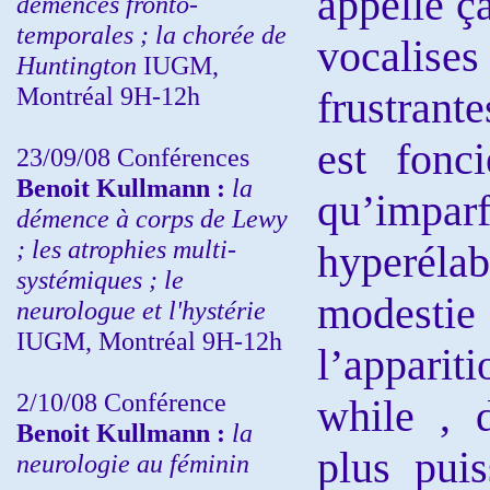
appelle ç
démences fronto-
temporales ; la chorée de
vocalises 
Huntington
IUGM,
Montréal 9H-12h
frustrant
est fonc
23/09/08
Conférences
Benoit Kullmann :
la
qu’impar
démence à corps de Lewy
; les atrophies multi-
hyperélab
systémiques ; le
modestie
neurologue et l'hystérie
IUGM, Montréal 9H-12h
l’apparit
2/10/08
Conférence
while , 
Benoit Kullmann :
la
plus pui
neurologie au féminin