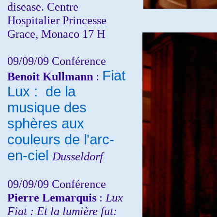
disease. Centre
Hospitalier Princesse
Grace, Monaco 17 H
09/09/09 Conférence
Fiat
Benoit Kullmann
:
Lux : de la
musique des
sphères aux
couleurs de l'arc-
en-ciel
Dusseldorf
09/09/09 Conférence
Pierre Lemarquis
:
Lux
Fiat : Et la lumière fut: