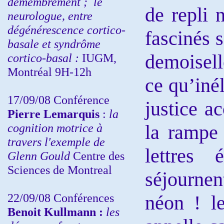
démembrement ;
le
de repli 
neurologue, entre
dégénérescence cortico-
fascinés 
basale et syndrôme
demoisell
cortico-basal :
IUGM,
Montréal 9H-12h
ce qu’iné
17/09/08 Conférence
justice ac
Pierre Lemarquis
:
la
cognition motrice à
la rampe 
travers l'exemple de
lettres 
Glenn Gould
Centre des
Sciences de Montreal
séjournen
22/09/08
Conférences
néon ! le
Benoit Kullmann :
les