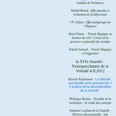
maladie de Parkinson
Michel Benoît :
Effet placebo et
traitement de la dépression
J.P. Cibiera :
Effet analgésique de
l’Hypnose
Henri Daran :
Pensée Magique ou
histoire du réel ?
Crises de la
présence et pluralité des mondes
Patrick Amoyel :
Pensée Magique
et Suggestion
la XIVe Journée :
Neuropsychiatrie de la
Volonté 4.II.2012
Benoît Kullmann :
La Volonté :
une faculté sans domicile fixe ?
À propos de la décomposition
de la Volonté.
Philippe Barrès :
Troubles de la
motivation : la ronde des concepts
Sandrine Louchart de la Chapelle :
Névrose obsessionnelle : une