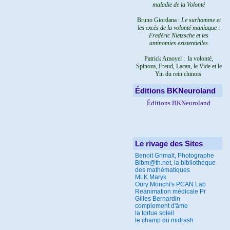
maladie de la Volonté
Bruno Giordana :
Le surhomme et
les excès de la volonté maniaque :
Fredéric Nietzsche et les
antinomies existentielles
Patrick Amoyel : la volonté,
Spinoza, Freud, Lacan, le Vide et le
Yin du rein chinois
Éditions BKNeuroland
Éditions BKNeuroland
Le rivage des Sites
Benoit Grimalt, Photographe
Bibm@th.net, la bibliothèque
des mathématiques
MLK Maryk
Oury Monchi's PCAN Lab
Reanimation médicale Pr
Gilles Bernardin
complement d'âme
la tortue soleil
le champ du midrash