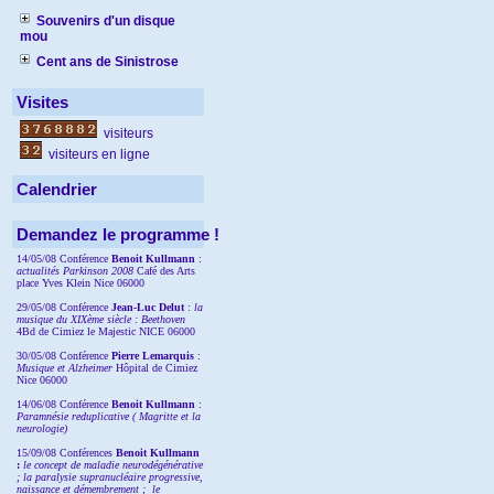
Souvenirs d'un disque
mou
Cent ans de Sinistrose
Visites
visiteurs
visiteurs en ligne
Calendrier
Demandez le programme !
14/05/08 Conférence
Benoit Kullmann
:
actualités Parkinson 2008
Café des Arts
place Yves Klein Nice 06000
29/05/08 Conférence
Jean-Luc Delut
:
la
musique du XIXème siècle : Beethoven
4Bd de Cimiez le Majestic NICE 06000
30/05/08 Conférence
Pierre Lemarquis
:
Musique et Alzheimer
Hôpital de Cimiez
Nice 06000
14/06/08 Conférence
Benoit Kullmann
:
Paramnésie reduplicative ( Magritte et la
neurologie)
15/09/08
Conférences
Benoit Kullmann
:
l
e concept de maladie neurodégénérative
; la
paralysie supranucléaire progressive,
naissance et démembrement ;
le