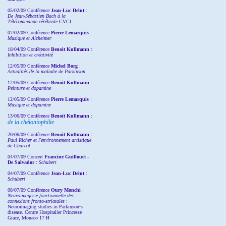
05/02/09 Conférence
Jean-Luc Delut
:
De Jean-Sébastien Bach à la
Télécommande cérébrale
CVCI
07/02/09 Conférence
Pierre Lemarquis
:
Musique et Alzheimer
18/04/09 Conférence
Benoit Kullmann
:
Inhibition et créativité
12/05/09 Conférence
Michel Borg
:
Actualités de la maladie de Parkinson
12/05/09 Conférence
Benoit Kullmann
:
Peinture et dopamine
12/05/09 Conférence
Pierre Lemarquis
:
Musique et dopamine
13/06/09 Conférence
Benoit Kullmann
:
de la chéloniophilie
20/06/09 Conférence
Benoit Kullmann
:
Paul Richer et l'environnement artistique
de Charcot
04/07/09 Concert
Francine Guillouët -
De Salvador
:
Schubert
04/07/09 Conférence
Jean-Luc Delut
:
Schubert
08/07/09 Conférence
Oury Monchi
:
Neuroimagerie fonctionnelle des
connexions fronto-striatales
:
Neuroimaging studies in Parkinson¹s
disease. Centre Hospitalier Princesse
Grace, Monaco 17 H