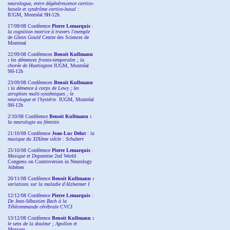
neurologue, entre dégénérescence cortico-
basale et syndrôme cortico-basal :
IUGM, Montréal 9H-12h
17/09/08 Conférence
Pierre Lemarquis
:
la cognition motrice à travers l'exemple
de Glenn Gould
Centre des Sciences de
Montreal
22/09/08
Conférences
Benoit Kullmann
:
les démences fronto-temporales ; la
chorée de Huntington
IUGM, Montréal
9H-12h
23/09/08
Conférences
Benoit Kullmann
:
la démence à corps de Lewy ; les
atrophies multi-systémiques ; le
neurologue et l'hystérie
IUGM, Montréal
9H-12h
2/10/08
Conférence
Benoit Kullmann :
la neurologie au féminin
21/10/08 Conférence
Jean-Luc Delut
:
la
musique du XIXème siècle : Schubert
25/10/08 Conférence
Pierre Lemarquis
:
Musique et Dopamine
2nd World
Congress on Controversies in Neurology
Athènes
20/11/08
Conférence
Benoit Kullmann :
variations sur la maladie d'Alzheimer I
12/12/08 Conférence
Pierre Lemarquis
:
De Jean-Sébastien Bach à la
Télécommande cérébrale
CVCI
13/12/08
Conférence
Benoit Kullmann :
le sens de la douleur ; Apollon et
Marsyas