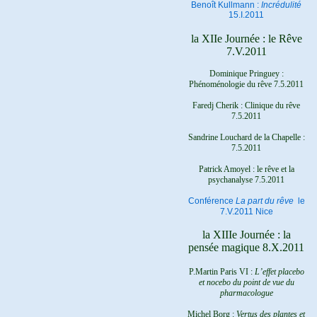
Benoît Kullmann :
Incrédulité
15.I.2011
la XIIe Journée : le Rêve
7.V.2011
Dominique Pringuey :
Phénoménologie du rêve 7.5.2011
Faredj Cherik : Clinique du rêve
7.5.2011
Sandrine Louchard de la Chapelle :
7.5.2011
Patrick Amoyel : le rêve et la
psychanalyse
7.5.2011
Conférence
La part du rêve
le
7.V.2011 Nice
la XIIIe Journée : la
pensée magique 8.X.2011
P.Martin Paris VI :
L’effet placebo
et nocebo du point de vue du
pharmacologue
Michel Borg :
Vertus des plantes et