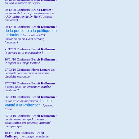
douleur et théorie de l'esprit
09/12/09 Conférence
Bruno Lussiez
:
anatomie de la crucifixion (association
ARD, invitation du Dr Haiel Alchaar,
fondateur)
09/12/09 Conférence
Benoit Kullmann
:
de la poétique à la politique de
la douleur
(
association ARD,
invitation
du Dr
Haiel Alchaar,
fondateur)
xx/12/09 Conférence
Benoit Kullmann
:
le cerveau est-il une machine ?
16/01/10 Conférence
Benoit Kullmann
:
le regard et l'image mentale
27/02/10 Conférence
P
ierre Lemarquis
:
Sérénade pour un cerveau musicien :
plasticité neuronale
27/02/10 Conférence
Benoit Kullmann
:
L'esprit faux : un cerveau en matière
plastique ?
06/03/10 Conférence
Benoit Kullmann
:
I : de la
la construction du cerveau,
Vanité à la Prétention
, Ajaccio,
Corse
25/03/10
Conférence
Benoit Kullmann
:
les démences de type Alzheimer :
actualisation des concepts, actualité
thérapeutique
10-17/04/10
Conférence
Benoit
Kullmann
:
le concept de maladie