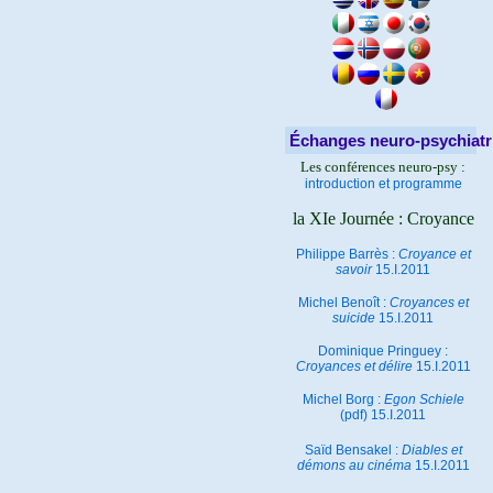
Échanges neuro-psychiatr
Les conférences neuro-psy :
introduction et programme
la XIe Journée : Croyance
Philippe Barrès :
Croyance et
savoir
15.I.2011
Michel Benoît :
Croyances et
suicide
15.I.2011
Dominique Pringuey :
Croyances et délire
15.I.2011
Michel Borg :
Egon Schiele
(pdf) 15.I.2011
Saïd Bensakel :
Diables et
démons au cinéma
15.I.2011