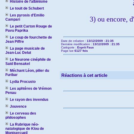
Histoire de l'albinisme
Le touit de Schubert
Les pyrosis d'Emilio
3) ou encore, d
Campari
Le petit Carton Rouge de
Pavu Paprika
Le coup de fourchette de
Date de création :
13/12/2009 : 21:35
Jean Piffre
Dernière modification :
13/12/2009 : 21:35
Catégorie :
Esprit Faux
La page musicale de
Page lue
6127 fois
Jean-Luc Delut
Le Neurone cinéphile de
Saïd Bensakel
Méchant Léon, pilier du
Furibar
Réactions à cet article
Lydia Procusto
Les aphtères de Vrémon
Penau
Le rayon des invendus
Jouvence
Le cerveau des
philosophes
La Rubrique néo-
natalogique de Klou de
Montsercueil