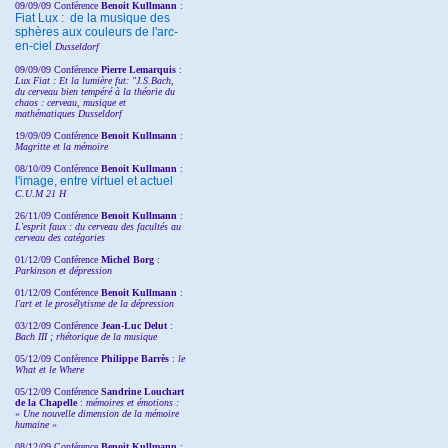
09/09/09 Conférence
Benoit Kullmann
:
Fiat Lux : de la musique des
sphères aux couleurs de l'arc-
en-ciel
Dusseldorf
09/09/09 Conférence
Pierre Lemarquis
:
Lux Fiat : Et la lumière fut: "J.S.Bach,
du cerveau bien tempéré à la théorie du
chaos : cerveau, musique et
mathématiques Dusseldorf
19/09/09 Conférence
Benoit Kullmann
:
Magritte et la mémoire
08/10/09 Conférence
Benoit Kullmann
:
l'image, entre virtuel et actuel
C.U.M 21 H
26/11/09 Conférence
Benoit Kullmann
:
L'esprit faux : du cerveau des facultés au
cerveau des catégories
01/12/09 Conférence
Michel Borg
:
Parkinson et dépression
01/12/09 Conférence
Benoit Kullmann
:
l'art et le prosélytisme de la dépression
03/12/09 Conférence
Jean-Luc Delut
:
Bach III ; rhétorique de la musique
05/12/09 Conférence
Philippe Barrès
:
le
What et le Where
05/12/09 Conférence
Sandrine
Louchart
de la Chapelle
:
mémoires et émotions :
« Une nouvelle dimension de la mémoire
humaine »
08/12/09 Conférence
Benoit Kullmann
: