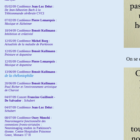
05/02/09 Conférence
Jean-Luc Delut
:
De Jean-Sébastien Bach à la
Télécommande cérébrale
CVCI
07/02/09 Conférence
Pierre Lemarquis
:
Musique et Alzheimer
18/04/09 Conférence
Benoit Kullmann
:
Inhibition et créativité
12/05/09 Conférence
Michel Borg
:
Actualités de la maladie de Parkinson
12/05/09 Conférence
Benoit Kullmann
:
Peinture et dopamine
On se 
12/05/09 Conférence
Pierre Lemarquis
:
Musique et dopamine
13/06/09 Conférence
Benoit Kullmann
:
de la chéloniophilie
20/06/09 Conférence
Benoit Kullmann
:
Paul Richer et l'environnement artistique
de Charcot
04/07/09 Concert
Francine Guillouët -
De Salvador
:
Schubert
04/07/09 Conférence
Jean-Luc Delut
:
Schubert
08/07/09 Conférence
Oury Monchi
:
Neuroimagerie fonctionnelle des
connexions fronto-striatales
:
Neuroimaging studies in Parkinson¹s
disease. Centre Hospitalier Princesse
Grace, Monaco 17 H