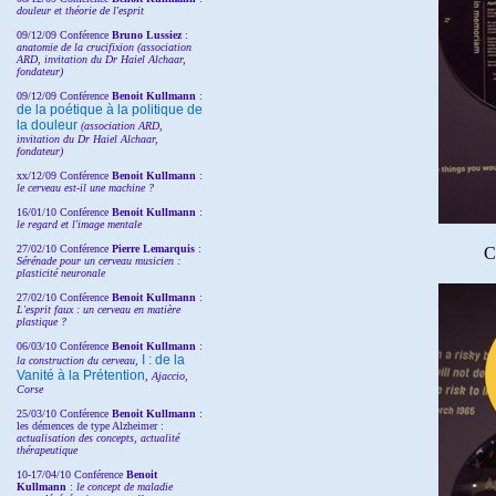
douleur et théorie de l'esprit
09/12/09 Conférence
Bruno Lussiez
:
anatomie de la crucifixion (association
ARD, invitation du Dr Haiel Alchaar,
fondateur)
09/12/09 Conférence
Benoit Kullmann
:
de la poétique à la politique de
la douleur
(
association ARD,
invitation
du Dr
Haiel Alchaar,
fondateur)
xx/12/09 Conférence
Benoit Kullmann
:
le cerveau est-il une machine ?
16/01/10 Conférence
Benoit Kullmann
:
le regard et l'image mentale
27/02/10 Conférence
P
ierre Lemarquis
:
C
Sérénade pour un cerveau musicien :
plasticité neuronale
27/02/10 Conférence
Benoit Kullmann
:
L'esprit faux : un cerveau en matière
plastique ?
06/03/10 Conférence
Benoit Kullmann
:
I : de la
la construction du cerveau,
Vanité à la Prétention
, Ajaccio,
Corse
25/03/10
Conférence
Benoit Kullmann
:
les démences de type Alzheimer :
actualisation des concepts, actualité
thérapeutique
10-17/04/10
Conférence
Benoit
Kullmann
:
le concept de maladie