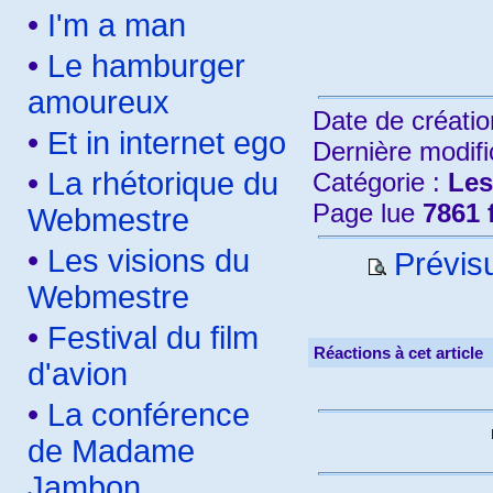
•
I'm a man
•
Le hamburger
amoureux
Date de créatio
•
Et in internet ego
Dernière modifi
•
La rhétorique du
Catégorie :
Les
Page lue
7861 
Webmestre
•
Les visions du
Prévisu
Webmestre
•
Festival du film
Réactions à cet article
d'avion
•
La conférence
de Madame
Jambon