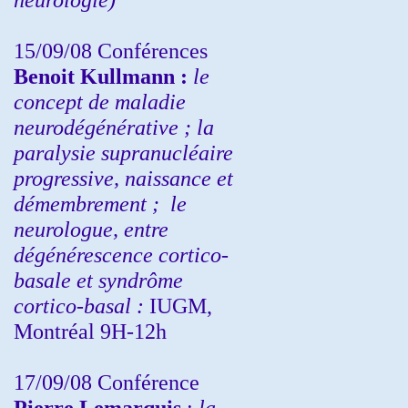
15/09/08
Conférences
Benoit Kullmann :
l
e
concept de maladie
neurodégénérative ; la
paralysie supranucléaire
progressive, naissance et
démembrement ;
le
neurologue, entre
dégénérescence cortico-
basale et syndrôme
cortico-basal :
IUGM,
Montréal 9H-12h
17/09/08 Conférence
Pierre Lemarquis
:
la