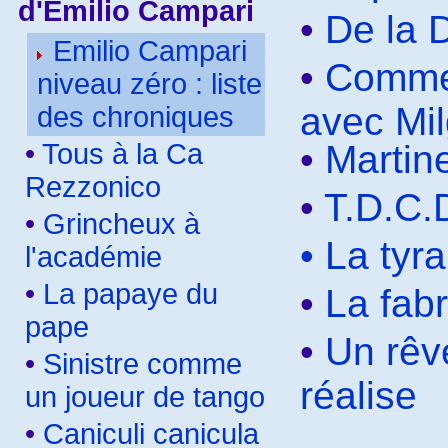
d'Emilio Campari
•
De la 
Emilio Campari
•
Commen
niveau zéro : liste
avec Mi
des chroniques
•
Tous à la Ca
•
Martin
Rezzonico
•
T.D.C.
•
Grincheux à
•
La tyra
l'académie
•
La papaye du
•
La fab
pape
•
Un rêv
•
Sinistre comme
réalise
un joueur de tango
•
Caniculi canicula