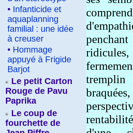
•
Infanticide et
compren
aquaplanning
d'empat
familial : une idée
penchant
à creuser
•
Hommage
ridicule
appuyé à Frigide
fermem
Barjot
trempli
Le petit Carton
Rouge de Pavu
braquées,
Paprika
perspecti
Le coup de
rentabili
fourchette de
d'une c
Jean Piffre