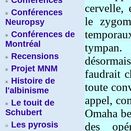
Conférences
cervelle, 
Conférences
le zygom
Neuropsy
temporau
Conférences de
Montréal
tympan
Recensions
désormais
Projet MNM
faudrait 
Histoire de
toute con
l'albinisme
appel, co
Le touit de
Omaha bea
Schubert
Les pyrosis
des opé