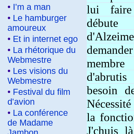
•
I'm a man
lui fair
•
Le hamburger
début
amoureux
d'Alzeim
•
Et in internet ego
demand
•
La rhétorique du
Webmestre
membre
•
Les visions du
d'abruti
Webmestre
besoin de
•
Festival du film
d'avion
Nécessité
•
La conférence
la foncti
de Madame
J'chuis 
Jambon