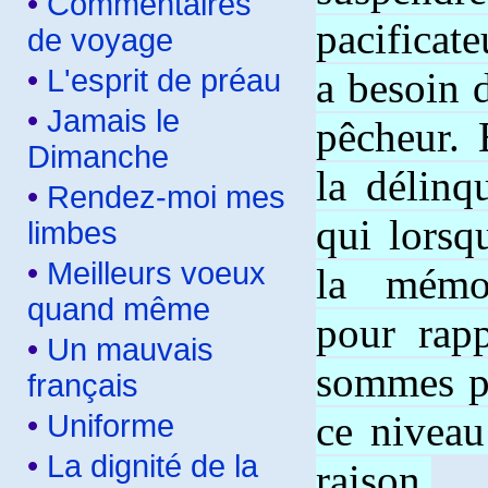
•
Commentaires
pacificate
de voyage
•
L'esprit de préau
a besoin 
•
Jamais le
pêcheur. 
Dimanche
la délinq
•
Rendez-moi mes
qui lorsq
limbes
•
Meilleurs voeux
la mémoi
quand même
pour rap
•
Un mauvais
sommes pa
français
ce niveau
•
Uniforme
•
La dignité de la
raison.