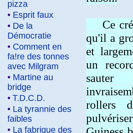
pizza
•
Esprit faux
Ce crétin
•
De la
Démocratie
qu'il a g
•
Comment en
et largem
fa!re des tonnes
un recor
avec Milgram
sauter
•
Martine au
bridge
invraise
•
T.D.C.D.
rollers 
•
La tyrannie des
pulvéris
faibles
•
La fabrique des
Guiness b