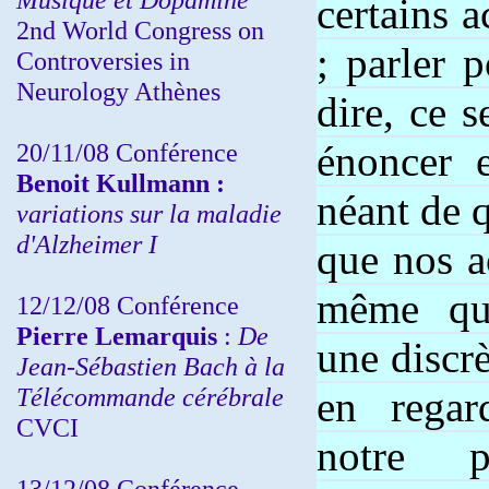
certains a
2nd World Congress on
; parler 
Controversies in
Neurology Athènes
dire, ce s
20/11/08
Conférence
énoncer 
Benoit Kullmann :
néant de q
variations sur la maladie
d'Alzheimer I
que nos a
même qu
12/12/08 Conférence
Pierre Lemarquis
:
De
une discrè
Jean-Sébastien Bach à la
Télécommande cérébrale
en regar
CVCI
notre 
13/12/08
Conférence