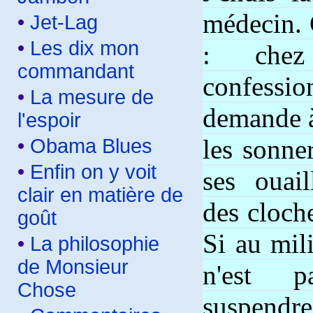
médecin. 
•
Jet-Lag
•
Les dix mon
: che
commandant
confessio
•
La mesure de
demande à
l'espoir
les sonne
•
Obama Blues
•
Enfin on y voit
ses ouail
clair en matière de
des cloch
goût
Si au mili
•
La philosophie
de Monsieur
n'est p
Chose
suspen