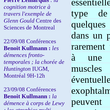
essentie
cognition motrice à
type de
travers l'exemple de
Glenn Gould
Centre des
quelques
Sciences de Montreal
dans un p
22/09/08
Conférences
rarement 
Benoit Kullmann :
les
démences fronto-
à une h
temporales ; la chorée de
muscles
Huntington
IUGM,
Montréal 9H-12h
éventuel
exopht
23/09/08
Conférences
Benoit Kullmann :
la
peuven
démence à corps de Lewy
; les atrophies multi-