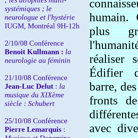
connai
systémiques ; le
humain. 
neurologue et l'hystérie
IUGM, Montréal 9H-12h
plus g
l'humani
2/10/08
Conférence
Benoit Kullmann :
la
réaliser 
neurologie au féminin
Édifier
21/10/08 Conférence
barre, des
Jean-Luc Delut
:
la
musique du XIXème
fronts d
siècle : Schubert
différent
25/10/08 Conférence
avec dive
Pierre Lemarquis
:
Musique et Dopamine