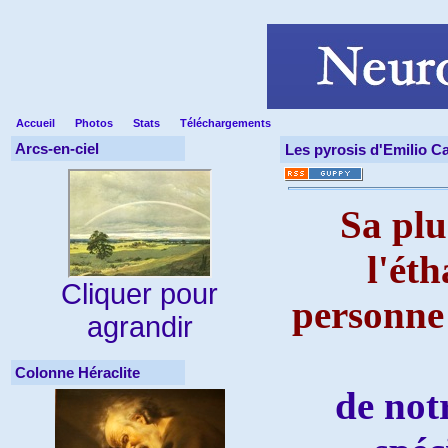
Accueil
Photos
Stats
Téléchargements
Arcs-en-ciel
Les pyrosis d'Emilio C
Sa pl
l'ét
Cliquer pour
personne 
agrandir
Colonne Héraclite
de not