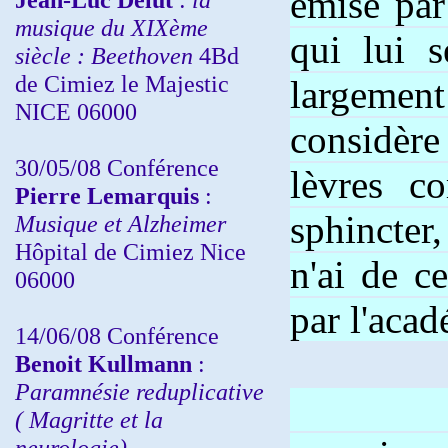
émise par
musique du XIXème
qui lui s
siècle : Beethoven
4Bd
de Cimiez le Majestic
largement
NICE 06000
considèr
30/05/08 Conférence
lèvres c
Pierre Lemarquis
:
sphincter
Musique et Alzheimer
Hôpital de Cimiez Nice
n'ai de c
06000
par l'acad
14/06/08 Conférence
Benoit Kullmann
:
Paramnésie reduplicative
Depui
( Magritte et la
neurologie)