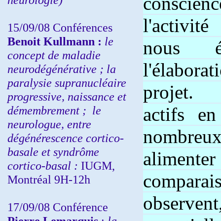
conscienc
l'activit
15/09/08
Conférences
Benoit Kullmann :
l
e
nous é
concept de maladie
l'élabor
neurodégénérative ; la
paralysie supranucléaire
projet.
progressive, naissance et
démembrement ;
le
actifs e
neurologue, entre
nombreu
dégénérescence cortico-
basale et syndrôme
aliment
cortico-basal :
IUGM,
comparai
Montréal 9H-12h
observent
17/09/08 Conférence
Pierre Lemarquis
:
la