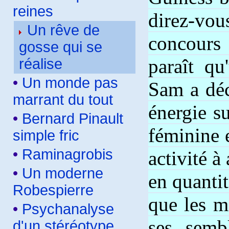
reines
direz-v
Un rêve de
concours
gosse qui se
paraît qu
réalise
•
Un monde pas
Sam a déc
marrant du tout
énergie su
•
Bernard Pinault
féminine 
simple fric
•
Raminagrobis
activité à
•
Un moderne
en quantit
Robespierre
que les m
•
Psychanalyse
ses semb
d'un stéréotype