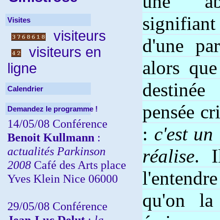
une abs
signifian
Visites
visiteurs
d'une pa
visiteurs en
alors que
ligne
destinée
Calendrier
pensée cri
Demandez le programme !
14/05/08 Conférence
:
c'est un
Benoit Kullmann
:
actualités Parkinson
réalise
. I
2008
Café des Arts place
l'enten
Yves Klein Nice 06000
qu'on la
29/05/08 Conférence
Jean-Luc Delut
:
la