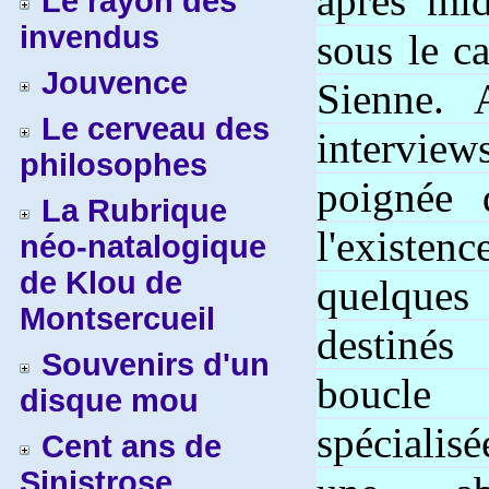
après mi
Le rayon des
invendus
sous le 
Jouvence
Sienne. 
Le cerveau des
intervi
philosophes
poignée 
La Rubrique
l'existe
néo-natalogique
de Klou de
quelques 
Montsercueil
destinés
Souvenirs d'un
boucle 
disque mou
spécialisé
Cent ans de
Sinistrose