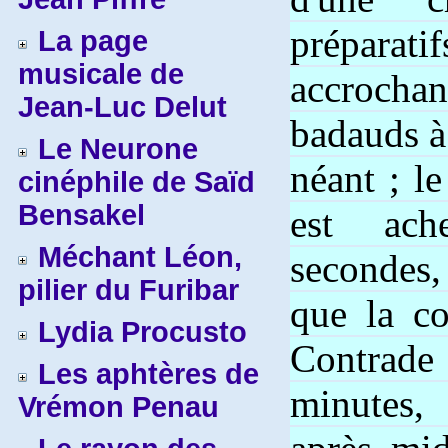
prépara
La page
musicale de
accrocha
Jean-Luc Delut
badauds à
Le Neurone
néant ; l
cinéphile de Saïd
Bensakel
est ach
Méchant Léon,
secondes,
pilier du Furibar
que la co
Lydia Procusto
Contrade
Les aphtères de
minutes,
Vrémon Penau