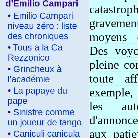
d'Emilio Campari
catastro
•
Emilio Campari
graveme
niveau zéro : liste
moyens 
des chroniques
•
Tous à la Ca
Des voyo
Rezzonico
pleine co
•
Grincheux à
toute af
l'académie
•
La papaye du
exemple,
pape
les aut
•
Sinistre comme
d'annonce
un joueur de tango
aux patie
•
Caniculi canicula