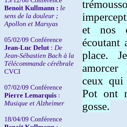
trémo
Benoit Kullmann :
le
impercept
sens de la douleur ;
Apollon et Marsyas
et nos 
05/02/09 Conférence
écoutant 
Jean-Luc Delut
:
De
place. J
Jean-Sébastien Bach à la
Télécommande cérébrale
amorcer 
CVCI
ceux qui
07/02/09 Conférence
Pot ont r
Pierre Lemarquis
:
Musique et Alzheimer
gosse.
18/04/09 Conférence
Benoit Kullmann
: