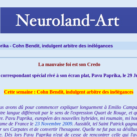
rika -
Cohn Bendit, indulgent arbitre des inélégances
La mauvaise foi est son Credo
 correspondant spécia
l rivé à son écran plat,
Pavu Paprika, le 29 J
Cette semaine : Cohn Bendit, indulgent arbitre des inélégances
avons dû pour commencer expliquer longuement à Emilio Campari qu
 langue différerait par le sens de l'expression Quart de Rouge, et qu
ère. Pavu Paprika, européen des nouvelles hybrides, mi roumain, mi hong
dame de France le
23 Novembre 2009
. Aussitôt, tel Saint Patrick gagn
er ses Carpates et de convertir l'hexagone. Quelle ne fut pas sa désillu
ette. Dès lors Pavu Paprika n'eut de cesse de rencontrer celle qui l'a