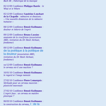
Bach III ; rhétorique de la musique
05/12/09 Conférence
Philippe Barrès
:
le
What et le Where
05/12/09 Conférence
Sandrine
Louchart
de la Chapelle
:
mémoires et émotions :
« Une nouvelle dimension de la mémoire
humaine »
08/12/09 Conférence
Benoit Kullmann
:
douleur et théorie de l'esprit
09/12/09 Conférence
Bruno Lussiez
:
anatomie de la crucifixion (association
ARD, invitation du Dr Haiel Alchaar,
fondateur)
09/12/09 Conférence
Benoit Kullmann
:
de la poétique à la politique de
la douleur
(
association ARD,
invitation
du Dr
Haiel Alchaar,
fondateur)
xx/12/09 Conférence
Benoit Kullmann
:
le cerveau est-il une machine ?
16/01/10 Conférence
Benoit Kullmann
:
le regard et l'image mentale
27/02/10 Conférence
P
ierre Lemarquis
:
Sérénade pour un cerveau musicien :
plasticité neuronale
27/02/10 Conférence
Benoit Kullmann
:
L'esprit faux : un cerveau en matière
plastique ?
06/03/10 Conférence
Benoit Kullmann
:
I : de la
la construction du cerveau,