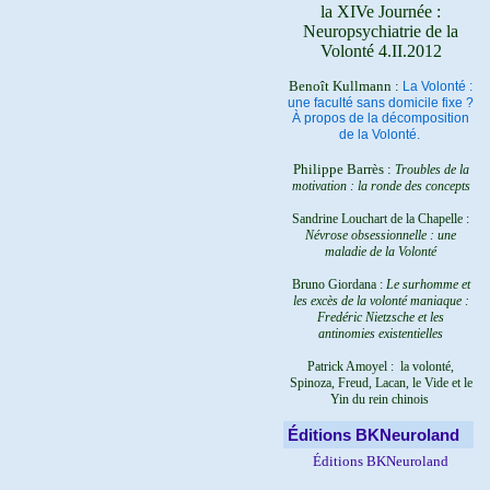
la XIVe Journée :
Neuropsychiatrie de la
Volonté 4.II.2012
Benoît Kullmann :
La Volonté :
une faculté sans domicile fixe ?
À propos de la décomposition
de la Volonté.
Philippe Barrès :
Troubles de la
motivation : la ronde des concepts
Sandrine Louchart de la Chapelle :
Névrose obsessionnelle : une
maladie de la Volonté
Bruno Giordana :
Le surhomme et
les excès de la volonté maniaque :
Fredéric Nietzsche et les
antinomies existentielles
Patrick Amoyel : la volonté,
Spinoza, Freud, Lacan, le Vide et le
Yin du rein chinois
Éditions BKNeuroland
Éditions BKNeuroland