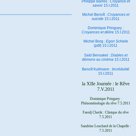
Philippe Barrès :
Croyance et
savoir
15.I.2011
Michel Benoît :
Croyances et
suicide
15.I.2011
Dominique Pringuey :
Croyances et délire
15.I.2011
Michel Borg :
Egon Schiele
(pdf) 15.I.2011
Saïd Bensakel :
Diables et
démons au cinéma
15.I.2011
Benoît Kullmann :
Incrédulité
15.I.2011
la XIIe Journée : le Rêve
7.V.2011
Dominique Pringuey :
Phénoménologie du rêve 7.5.2011
Faredj Cherik : Clinique du rêve
7.5.2011
Sandrine Louchard de la Chapelle :
7.5.2011