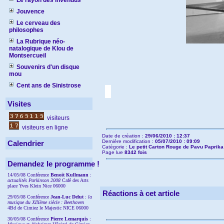
Le rayon des invendus
Jouvence
Le cerveau des
philosophes
La Rubrique néo-
natalogique de Klou de
Montsercueil
Souvenirs d'un disque
mou
Cent ans de Sinistrose
Visites
visiteurs
visiteurs en ligne
Date de création :
29/06/2010 : 12:37
Dernière modification :
05/07/2010 : 09:09
Calendrier
Catégorie :
Le petit Carton Rouge de Pavu Paprika
Page lue
8342 fois
Demandez le programme !
14/05/08 Conférence
Benoit Kullmann
:
actualités Parkinson 2008
Café des Arts
place Yves Klein Nice 06000
Réactions à cet article
29/05/08 Conférence
Jean-Luc Delut
:
la
musique du XIXème siècle : Beethoven
4Bd de Cimiez le Majestic NICE 06000
30/05/08 Conférence
Pierre Lemarquis
: