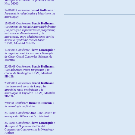
Musique et Alzheimer
Hôpital de Cimiez
Nice 06000
14/06/08 Conférence
Benoit Kullmann
:
Paramnésie reduplicative ( Magritte et la
neurologie)
15/09/08
Conférences
Benoit Kullmann
:
l
e concept de maladie neurodégénérative
; la
paralysie supranucléaire progressive,
naissance et démembrement ;
le
neurologue, entre dégénérescence cortico-
basale et syndrôme cortico-basal :
IUGM, Montréal 9H-12h
17/09/08 Conférence
Pierre Lemarquis
:
la cognition motrice à travers l'exemple
de Glenn Gould
Centre des Sciences de
Montreal
22/09/08
Conférences
Benoit Kullmann
:
les démences fronto-temporales ; la
chorée de Huntington
IUGM, Montréal
9H-12h
23/09/08
Conférences
Benoit Kullmann
:
la démence à corps de Lewy ; les
atrophies multi-systémiques ; le
neurologue et l'hystérie
IUGM, Montréal
9H-12h
2/10/08
Conférence
Benoit Kullmann :
la neurologie au féminin
21/10/08 Conférence
Jean-Luc Delut
:
la
musique du XIXème siècle : Schubert
25/10/08 Conférence
Pierre Lemarquis
:
Musique et Dopamine
2nd World
Congress on Controversies in Neurology
Athènes