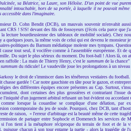
sa Dulcinée, sa Béatrice, sa Laure, son Héloïse. D'un point de vue pur
nalité intouchable, hors de sa portée, à laquelle il ne pouvait même 
s accessible dans l'imaginaire.
ieur D. Cohn Bendit (DCB), un mauvais souvenir m'envahit aussi
rlant CRS ! S!S! devant des fils de fossoyeurs (j'écris cela parce que 
 à la lecture bourdieusienne des tableaux de mobilité sociale). Chez no
l y a quelques jours, la même voix de celui qui est devenu le monsieur je-
res-politiques du Barnum médiatique moleste mes tympans. Question p
cause tout seul, il vocifère comme à l'assemblée européenne. Et de quel
mille. Du sujet le plus sérieux du moment. Du foot-ball ! Alors là, on at
 en raffolle : La main de Thierry Henry, c'est le
summum
de la chance" 
e
summum
du ridicule! Le vaudeville joue les prolongations à un niveau 
y le droit de s'immiscer dans les ténébreux vestiaires du football. Je
it chasse gardée ! Car notre gauchiste en tâte pour le gazon, et entrep
atégies des différentes équipes encore présentes au Cap. Surtout, s'ins
accumulent, dont certaines des plus grossières et contrariant l'issue 
te l'iniquité d'un jugement arbitral refusant un but évident ou accordant
, comme lorsque la couardise se complique d'une délation, par ex
ersion contemporaine du jeu de soule. Pourquoi, chez DCB, tant d'hostil
reste de raison,
«
l'erreur d'arbitrage est la beauté même de cette tragéd
ermission de partager
entre Sophocle et Domenech
les services de 
 l'on tient à la métaphore réciproque du terrain de foot et de la v
rd, puisque chacun à son tour entame la partie - alors la tragédie de l'