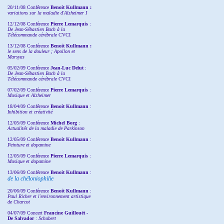
20/11/08
Conférence
Benoit Kullmann :
variations sur la maladie d'Alzheimer I
12/12/08 Conférence
Pierre Lemarquis
:
De Jean-Sébastien Bach à la
Télécommande cérébrale
CVCI
13/12/08
Conférence
Benoit Kullmann :
le sens de la douleur ; Apollon et
Marsyas
05/02/09 Conférence
Jean-Luc Delut
:
De Jean-Sébastien Bach à la
Télécommande cérébrale
CVCI
07/02/09 Conférence
Pierre Lemarquis
:
Musique et Alzheimer
18/04/09 Conférence
Benoit Kullmann
:
Inhibition et créativité
12/05/09 Conférence
Michel Borg
:
Actualités de la maladie de Parkinson
12/05/09 Conférence
Benoit Kullmann
:
Peinture et dopamine
12/05/09 Conférence
Pierre Lemarquis
:
Musique et dopamine
13/06/09 Conférence
Benoit Kullmann
:
de la chéloniophilie
20/06/09 Conférence
Benoit Kullmann
:
Paul Richer et l'environnement artistique
de Charcot
04/07/09 Concert
Francine Guillouët -
De Salvador
:
Schubert