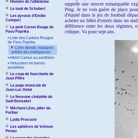
Histoire de l'albinisme
rappelle une oeuvre remarquable exp
Le touit de Schubert
Ping. Je ne vois guère de place pou
d'équité dans le jeu de football dépa
Les pyrosis d'Emilio
Campari
acheter un billet d'entrée dans un sta
différence entre les deux régistres,
Le petit Carton Rouge de
critique. Va pour sept ans.
Pavu Paprika
•
Liste des Cartons Rouges
de Pavu Paprika
Cohn Bendit, indulgent
arbitre des inélégances
•
Albert Camus au panthéon
•
l'éducation en barres
parallèles
Le coup de fourchette de
Jean Piffre
La page musicale de
Jean-Luc Delut
Le Neurone cinéphile de
Saïd Bensakel
Méchant Léon, pilier du
Furibar
Lydia Procusto
Les aphtères de Vrémon
Penau