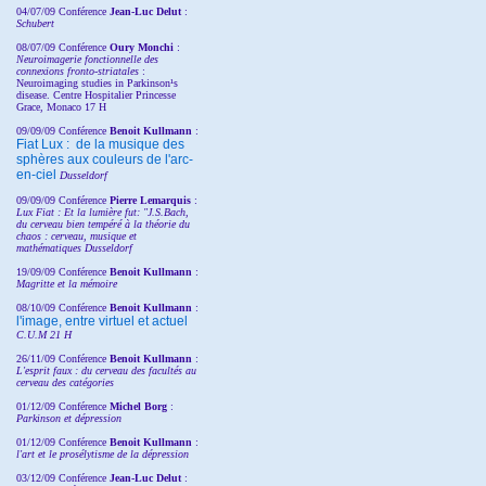
04/07/09 Conférence
Jean-Luc Delut
:
Schubert
08/07/09 Conférence
Oury Monchi
:
Neuroimagerie fonctionnelle des
connexions fronto-striatales
:
Neuroimaging studies in Parkinson¹s
disease. Centre Hospitalier Princesse
Grace, Monaco 17 H
09/09/09 Conférence
Benoit Kullmann
:
Fiat Lux : de la musique des
sphères aux couleurs de l'arc-
en-ciel
Dusseldorf
09/09/09 Conférence
Pierre Lemarquis
:
Lux Fiat : Et la lumière fut: "J.S.Bach,
du cerveau bien tempéré à la théorie du
chaos : cerveau, musique et
mathématiques Dusseldorf
19/09/09 Conférence
Benoit Kullmann
:
Magritte et la mémoire
08/10/09 Conférence
Benoit Kullmann
:
l'image, entre virtuel et actuel
C.U.M 21 H
26/11/09 Conférence
Benoit Kullmann
:
L'esprit faux : du cerveau des facultés au
cerveau des catégories
01/12/09 Conférence
Michel Borg
:
Parkinson et dépression
01/12/09 Conférence
Benoit Kullmann
:
l'art et le prosélytisme de la dépression
03/12/09 Conférence
Jean-Luc Delut
: