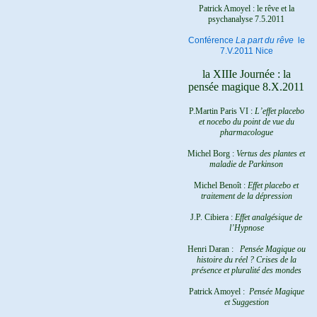
Patrick Amoyel : le rêve et la
psychanalyse
7.5.2011
Conférence
La part du rêve
le
7.V.2011 Nice
la XIIIe Journée : la
pensée magique 8.X.2011
P.Martin Paris VI :
L’effet placebo
et nocebo du point de vue du
pharmacologue
Michel Borg :
Vertus des plantes et
maladie de Parkinson
Michel Benoît :
Effet placebo et
traitement de la dépression
J.P. Cibiera :
Effet analgésique de
l’Hypnose
Henri Daran :
Pensée Magique ou
histoire du réel ?
Crises de la
présence et pluralité des mondes
Patrick Amoyel :
Pensée Magique
et Suggestion