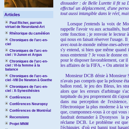
dissuader : de Belle Lurette il fit 
effectué un déplacement, d'une person
tout aussi intangible dans le réel, mai
Articles
Paul Richer, parrain
Lorsque j'entends la voix de Mons
virtuel de Neuroland-Art
rappelle l'avoir vu aux actualités, hu
Rhétorique du caméléon
cette fonction ; je renvoie le lecteur
qui nous en faisait réserver l'usage. I
Chroniques de l'arc-en-
ciel
avec-tout-le-monde même-mes-adversai
s'y entend, si bien que même quand il 
Chroniques de l'arc-en-
nous entretenir ? Je vous le donne en 
ciel : V-Junon et Argus
pour le disposer favorablement, car il
Chroniques de l'arc-en-
les affaires de la FIFA, « On atteint l
ciel : VI-la femme à la
balance
Monsieur DCB dénie à Monsieur Sarkos
Chroniques de l'arc-en-
ciel -VIII De Newton à Goethe
n'avais pas compris que la pelouse éta
ballon rond, le jeu des Bleus, les str
Chroniques de l'arc-en-
ciel : X-Synesthésies
alors que les erreurs d'arbitrage s'
turpitude du jeu proprement dit s'ajou
Conférences
dans ma perception de l'existence
Conférences Neuropsy
l'électronique la plus moderne à la v
Conférences de Montréal
que, cramponnez-vous à ce qui vous 
faudrait demander à Dyonysos la p
Recensions
réclame DCB. Le problème est que si
Projet MNM
l'échiquier, d'où est banni tout hasa