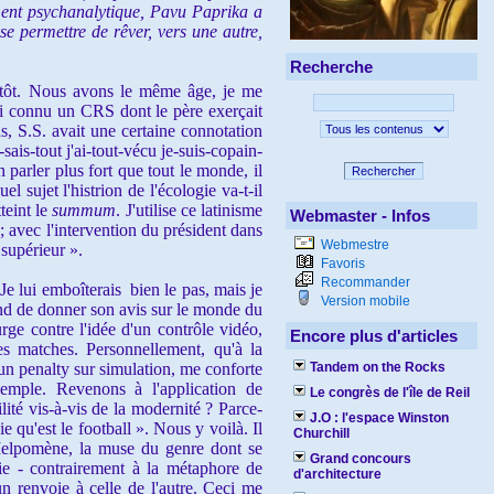
ement psychanalytique, Pavu Paprika a
se permettre de rêver, vers une autre,
Recherche
tôt. Nous avons le même âge, je me
j'ai connu un CRS dont le père exerçait
us, S.S. avait une certaine connotation
sais-tout j'ai-tout-vécu je-suis-copain-
arler plus fort que tout le monde, il
Rechercher
 sujet l'histrion de l'écologie va-t-il
teint le
summum
. J'utilise ce latinisme
Webmaster - Infos
; avec l'intervention du président dans
Webmestre
supérieur ».
Favoris
Recommander
 lui emboîterais bien le pas, mais je
Version mobile
rend de donner son avis sur le monde du
urge contre l'idée d'un contrôle vidéo,
Encore plus d'articles
des matches. Personnellement, qu'à la
 un penalty sur simulation, me conforte
Tandem on the Rocks
emple. Revenons à l'application de
Le congrès de l'île de Reil
ité vis-à-vis de la modernité ? Parce-
J.O : l'espace Winston
ie qu'est le football
».
Nous y voilà. Il
Churchill
Melpomène, la muse du genre dont se
Grand concours
ie - contrairement à la métaphore de
d'architecture
un renvoie à celle de l'autre. Ceci me