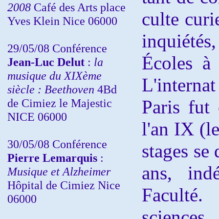
2008
Café des Arts place
culte cur
Yves Klein Nice 06000
inquiétés
29/05/08 Conférence
Écoles à 
Jean-Luc Delut
:
la
musique du XIXème
L'intern
siècle : Beethoven
4Bd
de Cimiez le Majestic
Paris fut
NICE 06000
l'an IX (l
30/05/08 Conférence
stages se 
Pierre Lemarquis
:
ans, ind
Musique et Alzheimer
Hôpital de Cimiez Nice
Faculté.
06000
sciences