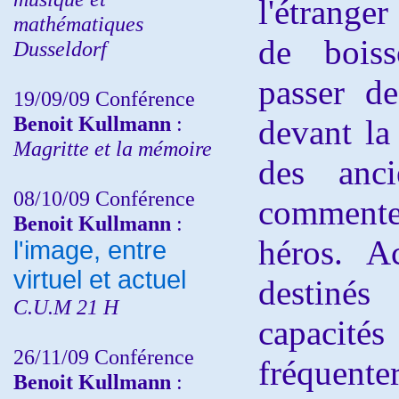
l'étrang
mathématiques
de boiss
Dusseldorf
passer d
19/09/09 Conférence
Benoit Kullmann
:
devant la
Magritte et la mémoire
des anc
08/10/09 Conférence
commente
Benoit Kullmann
:
héros. A
l'image, entre
virtuel et actuel
destiné
C.U.M 21 H
capacit
26/11/09 Conférence
fréquen
Benoit Kullmann
: