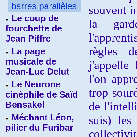
barres parallèles
souvent i
Le coup de
la gard
fourchette de
l'appren
Jean Piffre
règles 
La page
musicale de
j'appelle
Jean-Luc Delut
l'on appr
Le Neurone
trop sour
cinéphile de Saïd
Bensakel
de l'intel
Méchant Léon,
suis) les
pilier du Furibar
collecti