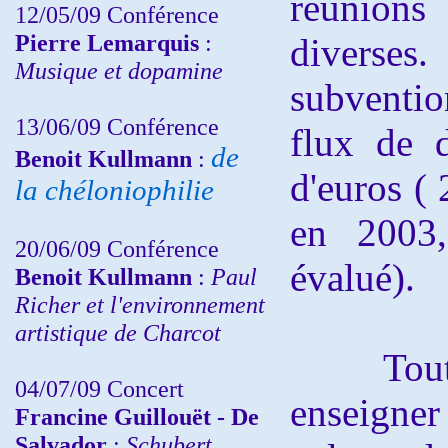
réunions
12/05/09 Conférence
Pierre Lemarquis
:
diverses.
Musique et dopamine
subventi
13/06/09 Conférence
flux de d
de
Benoit Kullmann
:
d'euros ( 
la chéloniophilie
en 2003,
20/06/09 Conférence
évalué).
Benoit Kullmann
:
Paul
Richer et l'environnement
artistique de Charcot
Tout cec
04/07/09 Concert
enseigne
Francine Guillouët - De
Salvador
:
Schubert