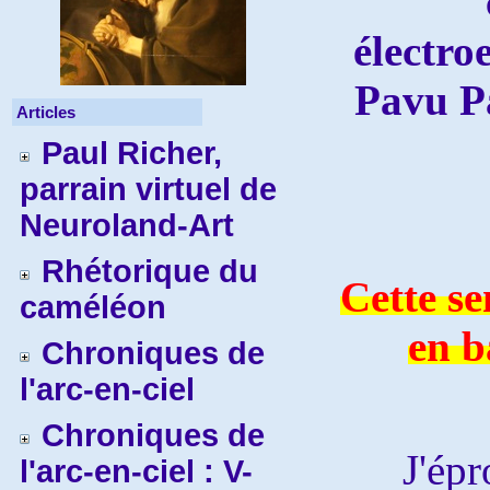
électr
Pavu Pa
Articles
Paul Richer,
parrain virtuel de
Neuroland-Art
Rhétorique du
Cette se
caméléon
en b
Chroniques de
l'arc-en-ciel
Chroniques de
J'éprouv
l'arc-en-ciel : V-