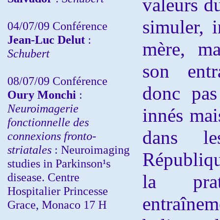
valeurs du
simuler, i
04/07/09 Conférence
Jean-Luc Delut
:
mère, ma
Schubert
son entr
08/07/09 Conférence
donc pas
Oury Monchi
:
Neuroimagerie
innés mai
fonctionnelle des
dans l
connexions fronto-
striatales
: Neuroimaging
Républiqu
studies in Parkinson¹s
disease. Centre
la pra
Hospitalier Princesse
entraîne
Grace, Monaco 17 H