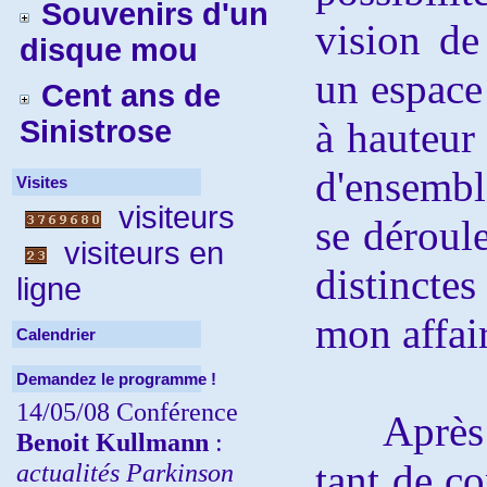
Souvenirs d'un
vision de
disque mou
un espace
Cent ans de
Sinistrose
à hauteur
d'ensembl
Visites
visiteurs
se déroul
visiteurs en
distincte
ligne
mon affai
Calendrier
Demandez le programme !
14/05/08 Conférence
Après to
Benoit Kullmann
:
tant de c
actualités Parkinson