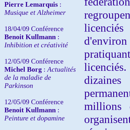
fédéra
Pierre Lemarquis
:
Musique et Alzheimer
regroupe
licencié
18/04/09 Conférence
Benoit Kullmann
:
d'envir
Inhibition et créativité
pratiquan
12/05/09 Conférence
licenciés
Michel Borg
:
Actualités
de la maladie de
dizaine
Parkinson
permanen
12/05/09 Conférence
millions
Benoit Kullmann
:
organise
Peinture et dopamine