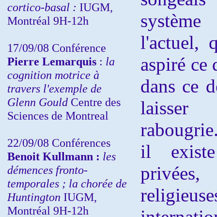
cortico-basal :
IUGM,
système 
Montréal 9H-12h
l'actuel,
17/09/08 Conférence
aspiré ce 
Pierre Lemarquis
:
la
cognition motrice à
dans ce d
travers l'exemple de
Glenn Gould
Centre des
laisser
Sciences de Montreal
rabougri
22/09/08
Conférences
il exist
Benoit Kullmann :
les
privées,
démences fronto-
temporales ; la chorée de
religie
Huntington
IUGM,
Montréal 9H-12h
internat