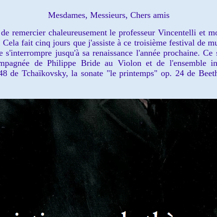
Mesdames, Messieurs, Chers amis
remercier chaleureusement le professeur Vincentelli et m
Cela fait cinq jours que j'assiste à ce troisième festival de 
ve s'interrompre jusqu'à sa renaissance l'année prochaine. Ce s
mpagnée de Philippe Bride au Violon et de l'ensemble in
 48 de Tchaïkovsky, la sonate "le printemps" op. 24 de Beet