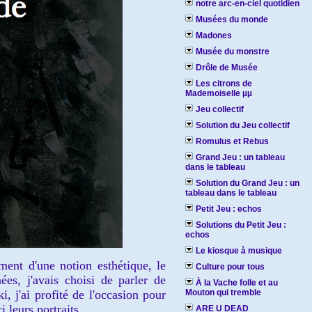
notre arc-en-ciel quotidien
Musées du monde
Madones
Musée du monstre
Drôle de Musée
Les citrons de
Mademoiselle µµ
Jeu collectif
Solution du Jeu collectif
Romulus et Rebus
Grand Jeu : un tableau
dans le tableau
Solution du Grand Jeu : un
tableau dans le tableau
Petit Jeu : echos
Solutions du Petit Jeu :
echos
Le kiosque à musique
ent d'une notion esthétique, le
Culture pour tous
es, j'avais choisi de parler de
À la Vache folle et au
j'ai profité de l'occasion pour
Mouton qui tremble
 leurs portraits.
ARE U DEAD