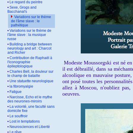
•
Le regard du peintre
•
Sexe, Grogs and
Bacchanal's
Variations sur le thème
de l'âme slave : le
pathétique
•
Variations sur le thème de
l'âme slave : la musique
russe
•
Building a bridge between
neurology and art : Charcot
and Richer
•
Contribution de Raphaël à
Modeste Moussorgski est né en 1
l'iconographie
épileptologique
il est débraillé, dans sa méchant
•
Charles Bell, la douleur sur
alcoolique en mauvaise posture, 
le champ de bataille
ont posé toutes les personnalité
•
Une statuette neurologique
•
la fibromyalgie
allez à Moscou, n'oubliez pas,
•
Fatigue
oeuvres.
•
Narcisse, Echo et le mythe
des neurones-miroirs
•
La volonté, une faculté sans
domicile fixe
•
Le souffroir
•
Lost in temptations
•
Neurosciences et Liberté
•
Le rêve