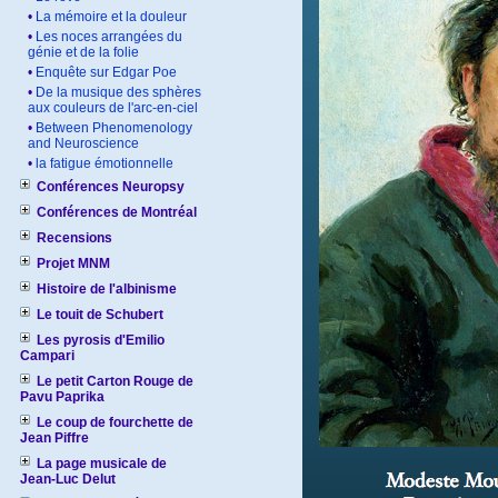
•
La mémoire et la douleur
•
Les noces arrangées du
génie et de la folie
•
Enquête sur Edgar Poe
•
De la musique des sphères
aux couleurs de l'arc-en-ciel
•
Between Phenomenology
and Neuroscience
•
la fatigue émotionnelle
Conférences Neuropsy
Conférences de Montréal
Recensions
Projet MNM
Histoire de l'albinisme
Le touit de Schubert
Les pyrosis d'Emilio
Campari
Le petit Carton Rouge de
Pavu Paprika
Le coup de fourchette de
Jean Piffre
La page musicale de
Jean-Luc Delut