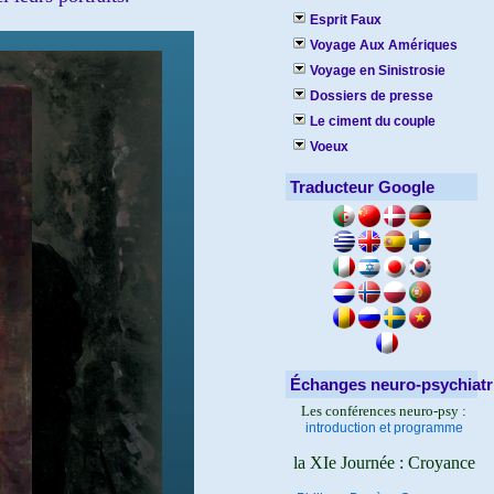
Esprit Faux
Voyage Aux Amériques
Voyage en Sinistrosie
Dossiers de presse
Le ciment du couple
Voeux
Traducteur Google
Échanges neuro-psychiatr
Les conférences neuro-psy :
introduction et programme
la XIe Journée : Croyance