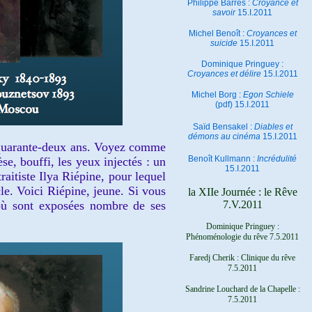
Philippe Barrès :
Croyance et
savoir
15.I.2011
Michel Benoît :
Croyances et
suicide
15.I.2011
Dominique Pringuey :
Croyances et délire
15.I.2011
Michel Borg :
Egon Schiele
(pdf) 15.I.2011
Saïd Bensakel :
Diables et
démons au cinéma
15.I.2011
s quarante-deux ans. Voyez comme
Benoît Kullmann :
Incrédulité
se, bouffi, les yeux injectés : un
15.I.2011
aitiste Ilya Riépine, pour lequel
le. Voici Riépine, jeune. Si vous
la XIIe Journée : le Rêve
 où sont exposées nombre de ses
7.V.2011
Dominique Pringuey :
Phénoménologie du rêve 7.5.2011
Faredj Cherik : Clinique du rêve
7.5.2011
Sandrine Louchard de la Chapelle :
7.5.2011