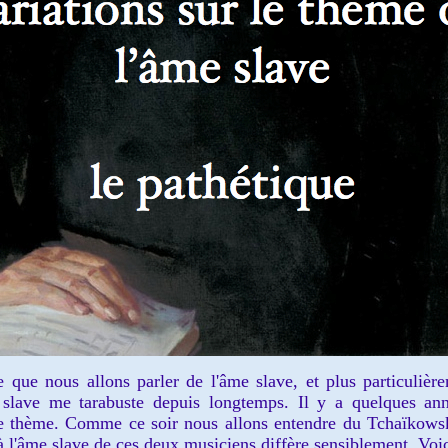
ue nous allons parler de l'âme slave, et plus particulièrem
 slave me tarabuste depuis longtemps. Il y a quelques anné
hème. Comme ce soir nous allons entendre du Tchaïkowski, 
 à l'âme slave de ces deux musiciens diffère sensiblement. Voici