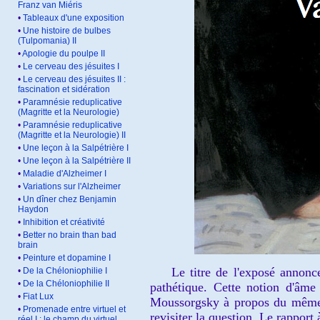
Franz van Miéris
•
Tableaux d'une exposition
•
Une histoire de bulbes
(Tulpomania) II
•
Apologie du poulpe II
•
Le cerveau des jésuites I
•
Le cerveau des jésuites II :
fascination et sidération
•
Paramnésie reduplicative
(Magritte et la Neurologie)
•
Paramnésie reduplicative
(Magritte et la Neurologie) II
•
Une leçon à la Salpétrière I
•
Une leçon à la Salpétrière II
•
Maladie d'Alzheimer I
•
Variations sur l'Alzheimer
•
Un dîner chez Benjamin
Haydon
•
Inhibition et créativité
•
Better no brain than bad
brain
•
Peinture et dopamine I
Le titre de l'exposé annonce q
•
De la Chéloniophilie I
•
De la Chéloniophilie II
pathétique. Cette notion d'âme
•
Fiat Lux
Moussorgsky à propos du même t
•
Promenade entre virtuel et
revisiter la question. Le rapport
réel I : le champ du virtuel