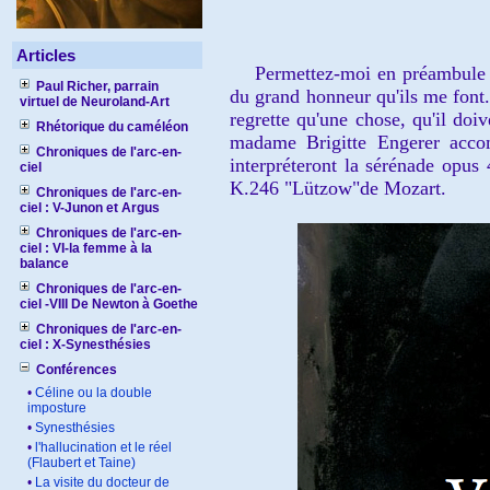
Articles
Permettez-moi en préambule de 
Paul Richer, parrain
du grand honneur qu'ils me font. 
virtuel de Neuroland-Art
regrette qu'une chose, qu'il doi
Rhétorique du caméléon
madame Brigitte Engerer acco
Chroniques de l'arc-en-
interpréteront la sérénade opus
ciel
K.246 "Lützow"de Mozart.
Chroniques de l'arc-en-
ciel : V-Junon et Argus
Chroniques de l'arc-en-
ciel : VI-la femme à la
balance
Chroniques de l'arc-en-
ciel -VIII De Newton à Goethe
Chroniques de l'arc-en-
ciel : X-Synesthésies
Conférences
•
Céline ou la double
imposture
•
Synesthésies
•
l'hallucination et le réel
(Flaubert et Taine)
•
La visite du docteur de