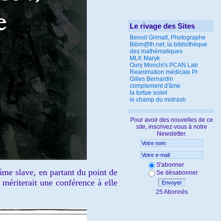
Le rivage des Sites
Benoit Grimalt, Photographe
Bibm@th.net, la bibliothèque
des mathématiques
MLK Maryk
Oury Monchi's PCAN Lab
Reanimation médicale Pr
Gilles Bernardin
complement d'âme
la tortue soleil
le champ du midrash
Pour avoir des nouvelles de ce
site, inscrivez-vous à notre
Newsletter.
S'abonner
âme slave, en partant du point de
Se désabonner
 mériterait une conférence à elle
Envoyer
25 Abonnés