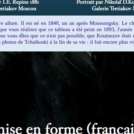
allure. Il est né en 1840, un an après Moussorgsky. Le chev
sque vous réalisez que ce tableau a été peint en 1893, l'année
us vous dîtes que ce n'est pas possible, que Koutnezov était 
es photos de Tchaïkoski à la fin de sa vie : il fait encore plus v