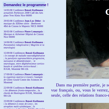
Demandez le programme !
14/05/08 Conférence
Benoit Kullmann
:
actualités Parkinson 2008
Café des Arts
place Yves Klein Nice 06000
29/05/08 Conférence
Jean-Luc Delut
:
la
musique du XIXème siècle : Beethoven
4Bd de Cimiez le Majestic NICE 06000
30/05/08 Conférence
Pierre Lemarquis
:
Musique et Alzheimer
Hôpital de Cimiez
Nice 06000
14/06/08 Conférence
Benoit Kullmann
:
Paramnésie reduplicative ( Magritte et la
neurologie)
15/09/08
Conférences
Benoit Kullmann
:
l
e concept de maladie neurodégénérative
; la
paralysie supranucléaire progressive,
naissance et démembrement ;
le
neurologue, entre dégénérescence cortico-
basale et syndrôme cortico-basal :
IUGM, Montréal 9H-12h
17/09/08 Conférence
Pierre Lemarquis
:
la cognition motrice à travers l'exemple
de Glenn Gould
Centre des Sciences de
Montreal
Dans ma première partie, je souh
22/09/08
Conférences
Benoit Kullmann
vue français, ou, vous le verrez
:
les démences fronto-temporales ; la
chorée de Huntington
IUGM, Montréal
seule, celle des relations franco
9H-12h
23/09/08
Conférences
Benoit Kullmann
:
la démence à corps de Lewy ; les
atrophies multi-systémiques ; le