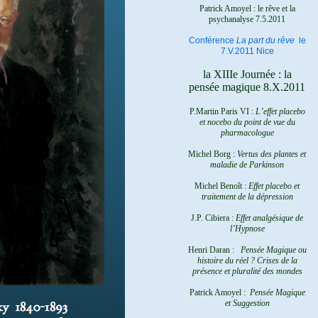
Patrick Amoyel : le rêve et la
psychanalyse
7.5.2011
Conférence
La part du rêve
le
7.V.2011 Nice
la XIIIe Journée : la
pensée magique 8.X.2011
P.Martin Paris VI :
L’effet placebo
et nocebo du point de vue du
pharmacologue
Michel Borg :
Vertus des plantes et
maladie de Parkinson
Michel Benoît :
Effet placebo et
traitement de la dépression
J.P. Cibiera :
Effet analgésique de
l’Hypnose
Henri Daran :
Pensée Magique ou
histoire du réel ?
Crises de la
présence et pluralité des mondes
Patrick Amoyel :
Pensée Magique
et Suggestion