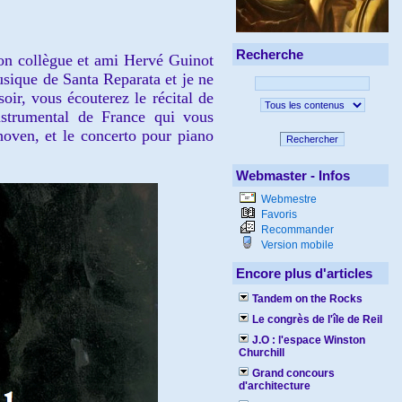
Recherche
on collègue et ami Hervé Guinot
musique de Santa Reparata et je ne
oir, vous écouterez le récital de
strumental de France qui vous
hoven, et le concerto pour piano
Rechercher
Webmaster - Infos
Webmestre
Favoris
Recommander
Version mobile
Encore plus d'articles
Tandem on the Rocks
Le congrès de l'île de Reil
J.O : l'espace Winston
Churchill
Grand concours
d'architecture