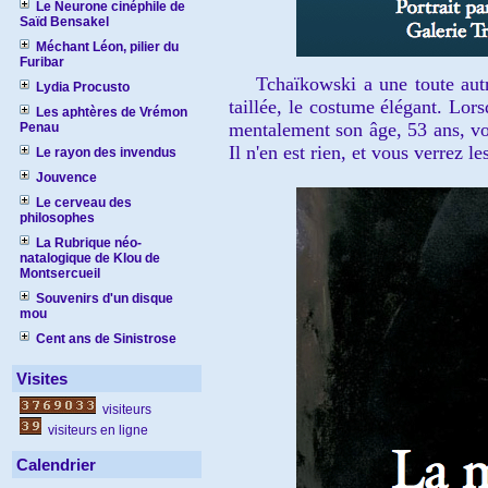
Le Neurone cinéphile de
Saïd Bensakel
Méchant Léon, pilier du
Furibar
Tchaïkowski a une toute autre 
Lydia Procusto
taillée, le costume élégant. Lor
Les aphtères de Vrémon
mentalement son âge, 53 ans, vo
Penau
Il n'en est rien, et vous verrez l
Le rayon des invendus
Jouvence
Le cerveau des
philosophes
La Rubrique néo-
natalogique de Klou de
Montsercueil
Souvenirs d'un disque
mou
Cent ans de Sinistrose
Visites
visiteurs
visiteurs en ligne
Calendrier