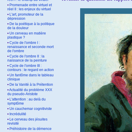
•
Promenade entre virtuel et
réel II : les enjeux du virtuel
•
L'art, promoteur de la
dépression
•
De la poétique à la politique
de la douleur
•
Un cerveau en matière
plastique ?
•
Cycle de l'ombre I :
renaissance et seconde mort
de l'ombre
•
Cycle de l'ombre II : la
naissance de la peinture
•
Cycle de l'ombre III :
contours : le regard en action
•
Un fantôme dans le tableau
clinique
•
De la Vanité à la Prétention
•
Actualité du problème XXX
du pseudo-Aristote
•
L'attention : au delà du
symptôme
•
Un cauchemar cognitiviste
•
Incrédulité
•
Le cerveau des jésuites
revisité
•
Préhistoire de la démence