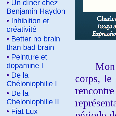
•
Un dîner chez
Benjamin Haydon
•
Inhibition et
créativité
•
Better no brain
than bad brain
•
Peinture et
Mon pro
dopamine I
•
De la
corps, le
Chéloniophilie I
rencontr
•
De la
représent
Chéloniophilie II
•
Fiat Lux
période d