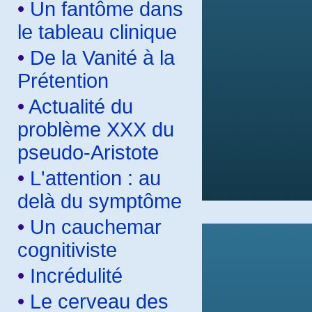
•
Un fantôme dans
le tableau clinique
•
De la Vanité à la
Prétention
•
Actualité du
problème XXX du
pseudo-Aristote
•
L'attention : au
delà du symptôme
•
Un cauchemar
cognitiviste
•
Incrédulité
•
Le cerveau des