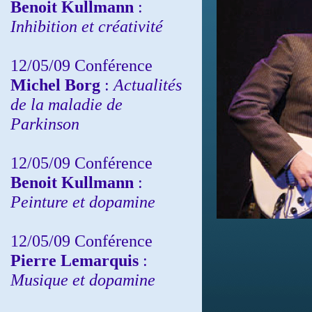
Benoit Kullmann
:
Inhibition et créativité
12/05/09 Conférence
Michel Borg
:
Actualités
de la maladie de
Parkinson
12/05/09 Conférence
Benoit Kullmann
:
Peinture et dopamine
12/05/09 Conférence
Pierre Lemarquis
:
Musique et dopamine