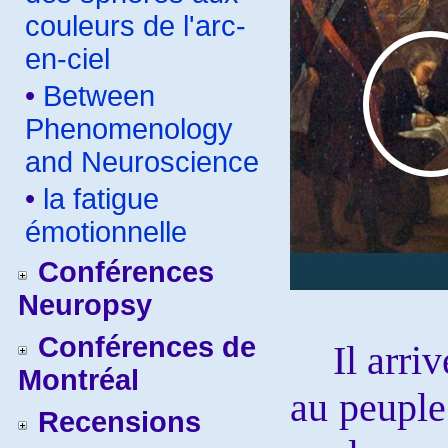
couleurs de l'arc-
en-ciel
•
Between
Phenomenology
and Neuroscience
•
la fatigue
émotionnelle
Conférences
Neuropsy
Conférences de
Il arrive
Montréal
au peuple
Recensions