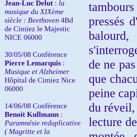
Jean-Luc Delut
:
la
tambours 
musique du XIXème
pressés d
siècle : Beethoven
4Bd
de Cimiez le Majestic
balourd,
NICE 06000
s'interrog
30/05/08 Conférence
de ne pas
Pierre Lemarquis
:
Musique et Alzheimer
que chacun
Hôpital de Cimiez Nice
06000
peine capi
du réveil,
14/06/08 Conférence
Benoit Kullmann
:
lecture de
Paramnésie reduplicative
( Magritte et la
montée d