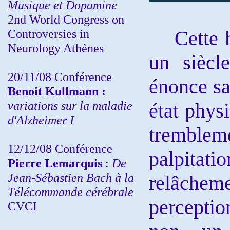
Musique et Dopamine
2nd World Congress on
Controversies in
Cette his
Neurology Athènes
un siècl
20/11/08
Conférence
énonce sa
Benoit Kullmann :
variations sur la maladie
état physi
d'Alzheimer I
tremblem
12/12/08 Conférence
palpitat
Pierre Lemarquis
:
De
Jean-Sébastien Bach à la
relâchem
Télécommande cérébrale
perceptio
CVCI