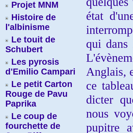
quelques 
Projet MNM
état d'u
Histoire de
l'albinisme
interrom
Le touit de
qui dans 
Schubert
L'évène
Les pyrosis
Anglais, e
d'Emilio Campari
ce table
Le petit Carton
Rouge de Pavu
dicter q
Paprika
nous voyo
Le coup de
pupitre 
fourchette de