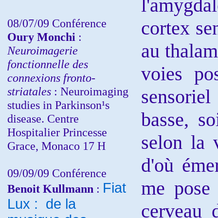
l'amygda
08/07/09 Conférence
cortex se
Oury Monchi
:
au thalamu
Neuroimagerie
fonctionnelle des
voies po
connexions fronto-
striatales
: Neuroimaging
sensoriel
studies in Parkinson¹s
basse, so
disease. Centre
Hospitalier Princesse
selon la 
Grace, Monaco 17 H
d'où émer
09/09/09 Conférence
me pose 
Fiat
Benoit Kullmann
:
Lux : de la
cerveau 