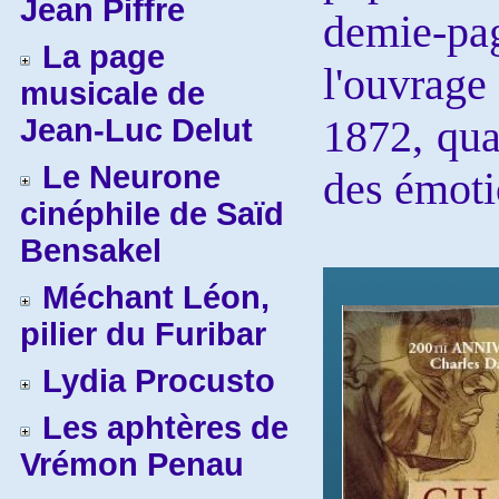
Jean Piffre
demie-pag
La page
l'ouvrag
musicale de
1872, qua
Jean-Luc Delut
Le Neurone
des émoti
cinéphile de Saïd
Bensakel
Méchant Léon,
pilier du Furibar
Lydia Procusto
Les aphtères de
Vrémon Penau