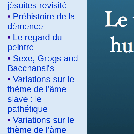
jésuites revisité
•
Préhistoire de la
démence
•
Le regard du
peintre
•
Sexe, Grogs and
Bacchanal's
•
Variations sur le
thème de l'âme
slave : le
pathétique
•
Variations sur le
thème de l'âme