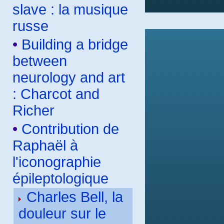
slave : la musique
russe
•
Building a bridge
between
neurology and art
: Charcot and
Richer
•
Contribution de
Raphaël à
l'iconographie
épileptologique
Charles Bell, la
douleur sur le