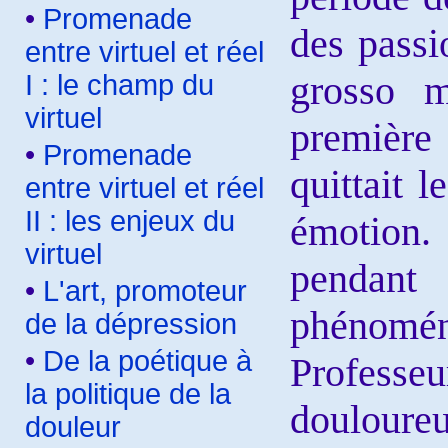
•
Promenade
des passi
entre virtuel et réel
grosso m
I : le champ du
virtuel
première
•
Promenade
quittait 
entre virtuel et réel
II : les enjeux du
émotion.
virtuel
pendan
•
L'art, promoteur
phénoméno
de la dépression
•
De la poétique à
Profess
la politique de la
douloureu
douleur