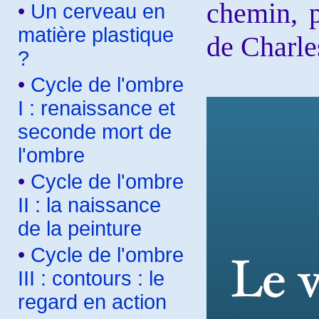
chemin, p
•
Un cerveau en
matière plastique
de Charle
?
•
Cycle de l'ombre
I : renaissance et
seconde mort de
l'ombre
•
Cycle de l'ombre
II : la naissance
de la peinture
•
Cycle de l'ombre
III : contours : le
regard en action