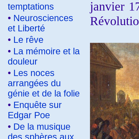
janvier 1
temptations
•
Neurosciences
Révolutio
et Liberté
•
Le rêve
•
La mémoire et la
douleur
•
Les noces
arrangées du
génie et de la folie
•
Enquête sur
Edgar Poe
•
De la musique
des sphères aux