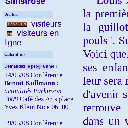
Louis XVI
Sinistrose
la premiè
Visites
visiteurs
la guill
visiteurs en
pouls". S
ligne
Voici que
Calendrier
ses enfan
Demandez le programme !
14/05/08 Conférence
leur sera 
Benoit Kullmann
:
actualités Parkinson
d'avenir 
2008
Café des Arts place
retrouve
Yves Klein Nice 06000
dans un v
29/05/08 Conférence