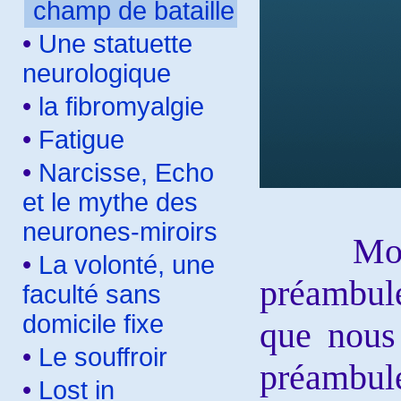
champ de bataille
•
Une statuette
neurologique
•
la fibromyalgie
•
Fatigue
•
Narcisse, Echo
et le mythe des
neurones-miroirs
Mon exp
•
La volonté, une
préambule
faculté sans
domicile fixe
que nous
•
Le souffroir
préambul
•
Lost in