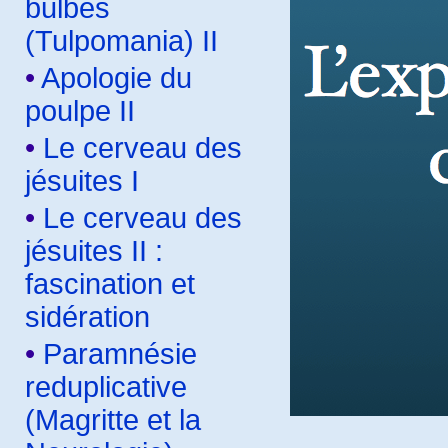
bulbes
(Tulpomania) II
•
Apologie du
poulpe II
•
Le cerveau des
jésuites I
•
Le cerveau des
jésuites II :
fascination et
sidération
•
Paramnésie
reduplicative
(Magritte et la