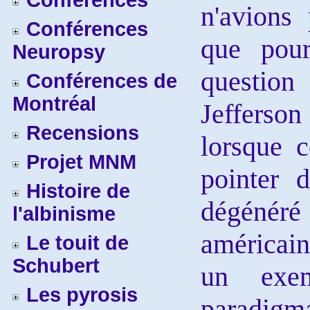
Conférences
n'avions 
Conférences
que pour
Neuropsy
questio
Conférences de
Montréal
Jefferso
Recensions
lorsque c
Projet MNM
pointer d
Histoire de
dégénéré
l'albinisme
américai
Le touit de
Schubert
un exem
Les pyrosis
parad