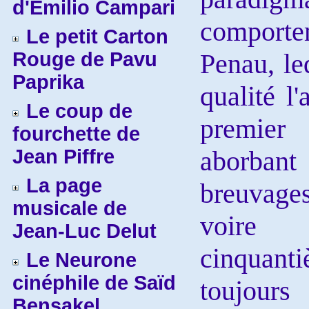
d'Emilio Campari
compor
Le petit Carton
Rouge de Pavu
Penau, le
Paprika
qualité l
Le coup de
premie
fourchette de
Jean Piffre
aborbant 
La page
breuvage
musicale de
voire
Jean-Luc Delut
cinquan
Le Neurone
cinéphile de Saïd
toujours
Bensakel