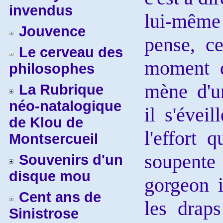
invendus
lui-même 
Jouvence
pense, ce
Le cerveau des
moment d
philosophes
mène d'u
La Rubrique
néo-natalogique
il s'évei
de Klou de
l'effort q
Montsercueil
soupente
Souvenirs d'un
disque mou
gorgeon i
Cent ans de
les drap
Sinistrose