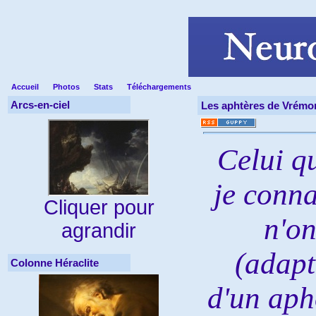
Accueil
Photos
Stats
Téléchargements
Arcs-en-ciel
Les aphtères de Vrémo
Celui qu
je conna
Cliquer pour
n'on
agrandir
(adapt
Colonne Héraclite
d'un aph