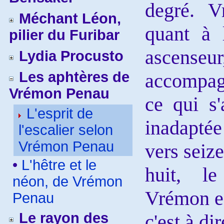
degré. V
Méchant Léon,
quant à 
pilier du Furibar
ascenseu
Lydia Procusto
Les aphtères de
accompag
Vrémon Penau
ce qui s'
L'esprit de
inadapté
l'escalier selon
Vrémon Penau
vers seiz
•
L'hêtre et le
huit, l
néon, de Vrémon
Vrémon es
Penau
Le rayon des
c'est à di