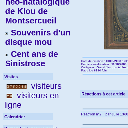
néo-natalogique
de Klou de
Montsercueil
Souvenirs d'un
disque mou
Cent ans de
Sinistrose
Date de création :
10/06/2008 : 20
Dernière modification :
11/10/2008 
Catégorie :
Grand Jeu : un tableau
Page lue
6934 fois
Visites
visiteurs
visiteurs en
Réactions à cet article
ligne
Réaction n°2
par
JL
le 13/0
Calendrier