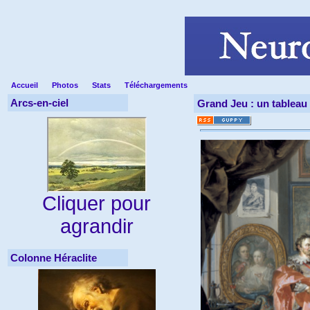
Accueil
Photos
Stats
Téléchargements
Arcs-en-ciel
Grand Jeu : un tableau 
Cliquer pour
agrandir
Colonne Héraclite