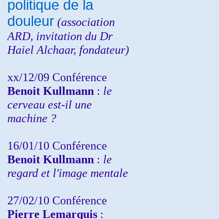
politique de la
douleur
(
association
ARD,
invitation
du Dr
Haiel Alchaar, fondateur)
xx/12/09 Conférence
Benoit Kullmann
:
le
cerveau est-il une
machine ?
16/01/10 Conférence
Benoit Kullmann
:
le
regard et l'image mentale
27/02/10 Conférence
P
ierre Lemarquis
: