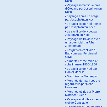
Koch
•
Paysage romantique près
d'Olevano par Joseph Anton
Koch
•
paysage après un orage
par Joseph Anton Koch
•
Le sacrifice de Noé, Berlin,
par Joseph Anton Koch
•
Le sacrifice de Noé, par
Joseph Anton Koch
•
Paysage de Bavière avec
un arc-en-ciel par Albert
Zimmermann
•
Les juifs en captivité à
Babylone par Ferdinand
Olivier
•
turner fall of the rhine at
schaffhausen1805-1806
•
Le sacrifice de Noé par
Daniel Maclise
•
Marquise de Montespan
•
Morphée dormant sous le
regard d'Iris par René
Houasse
•
Morphée et Iris par Pierre
Narcisse Guérin
•
Paysage et double arc-en-
ciel de Constable