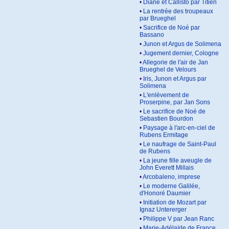
•
Diane et Callisto par Titien
•
La rentrée des troupeaux
par Brueghel
•
Sacrifice de Noé par
Bassano
•
Junon et Argus de Solimena
•
Jugement dernier, Cologne
•
Allegorie de l'air de Jan
Brueghel de Velours
•
Iris, Junon et Argus par
Solimena
•
L'enlèvement de
Proserpine, par Jan Sons
•
Le sacrifice de Noé de
Sebastien Bourdon
•
Paysage à l'arc-en-ciel de
Rubens Ermitage
•
Le naufrage de Saint-Paul
de Rubens
•
La jeune fille aveugle de
John Everett Millais
•
Arcobaleno, imprese
•
Le moderne Galilée,
d'Honoré Daumier
•
Initiation de Mozart par
Ignaz Untererger
•
Philippe V par Jean Ranc
•
Marie-Adélaïde de France