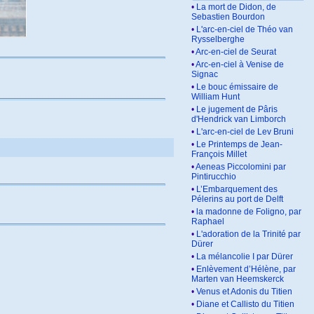
•
La mort de Didon, de
Sebastien Bourdon
•
L'arc-en-ciel de Théo van
Rysselberghe
•
Arc-en-ciel de Seurat
•
Arc-en-ciel à Venise de
Signac
•
Le bouc émissaire de
William Hunt
•
Le jugement de Pâris
d'Hendrick van Limborch
•
L'arc-en-ciel de Lev Bruni
•
Le Printemps de Jean-
François Millet
•
Aeneas Piccolomini par
Pintirucchio
•
L’Embarquement des
Pélerins au port de Delft
•
la madonne de Foligno, par
Raphael
•
L'adoration de la Trinité par
Dürer
•
La mélancolie I par Dürer
•
Enlèvement d’Hélène, par
Marten van Heemskerck
•
Venus et Adonis du Titien
•
Diane et Callisto du Titien