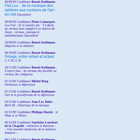
09/09/09 Conférence
Benoit Kullmann
:
Fiat Lux : de la musique des
sphères aux couleurs de l'arc-
en-ciel
Dusseldorf
09/09/09 Conférence
Pierre Lemarquis
:
Lux Fiat : Et la lumière fut: "J.S.Bach,
du cerveau bien tempéré à la théorie du
chaos : cerveau, musique et
mathématiques Dusseldorf
19/09/09 Conférence
Benoit Kullmann
:
Magritte et la mémoire
08/10/09 Conférence
Benoit Kullmann
:
l'image, entre virtuel et actuel
C.U.M 21 H
26/11/09 Conférence
Benoit Kullmann
:
L'esprit faux : du cerveau des facultés au
cerveau des catégories
01/12/09 Conférence
Michel Borg
:
Parkinson et dépression
01/12/09 Conférence
Benoit Kullmann
:
l'art et le prosélytisme de la dépression
03/12/09 Conférence
Jean-Luc Delut
:
Bach III ; rhétorique de la musique
05/12/09 Conférence
Philippe Barrès
:
le
What et le Where
05/12/09 Conférence
Sandrine
Louchart
de la Chapelle
:
mémoires et émotions :
« Une nouvelle dimension de la mémoire
humaine »
08/12/09 Conférence
Benoit Kullmann
: