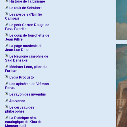
Histoire de l'albinisme
Le touit de Schubert
Les pyrosis d'Emilio
Campari
Le petit Carton Rouge de
Pavu Paprika
Le coup de fourchette de
Jean Piffre
La page musicale de
Jean-Luc Delut
Le Neurone cinéphile de
Saïd Bensakel
Méchant Léon, pilier du
Furibar
Lydia Procusto
Les aphtères de Vrémon
Penau
Le rayon des invendus
Jouvence
Le cerveau des
philosophes
La Rubrique néo-
natalogique de Klou de
Montsercueil