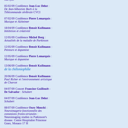
05/02/09 Conférence
Jean-Luc Delut
:
De Jean-Sébastien Bach à la
Télécommande cérébrale
CVCI
07/02/09 Conférence
Pierre Lemarquis
:
Musique et Alzheimer
18/04/09 Conférence
Benoit Kullmann
:
Inhibition et créativité
12/05/09 Conférence
Michel Borg
:
Actualités de la maladie de Parkinson
12/05/09 Conférence
Benoit Kullmann
:
Peinture et dopamine
12/05/09 Conférence
Pierre Lemarquis
:
Musique et dopamine
13/06/09 Conférence
Benoit Kullmann
:
de la chéloniophilie
20/06/09 Conférence
Benoit Kullmann
:
Paul Richer et l'environnement artistique
de Charcot
04/07/09 Concert
Francine Guillouët -
De Salvador
:
Schubert
04/07/09 Conférence
Jean-Luc Delut
:
Schubert
08/07/09 Conférence
Oury Monchi
:
Neuroimagerie fonctionnelle des
connexions fronto-striatales
:
Neuroimaging studies in Parkinson¹s
disease. Centre Hospitalier Princesse
Grace, Monaco 17 H