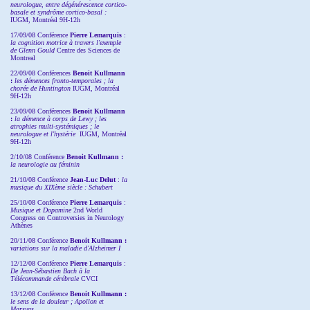
neurologue, entre dégénérescence cortico-
basale et syndrôme cortico-basal :
IUGM, Montréal 9H-12h
17/09/08 Conférence
Pierre Lemarquis
:
la cognition motrice à travers l'exemple
de Glenn Gould
Centre des Sciences de
Montreal
22/09/08
Conférences
Benoit Kullmann
:
les démences fronto-temporales ; la
chorée de Huntington
IUGM, Montréal
9H-12h
23/09/08
Conférences
Benoit Kullmann
:
la démence à corps de Lewy ; les
atrophies multi-systémiques ; le
neurologue et l'hystérie
IUGM, Montréal
9H-12h
2/10/08
Conférence
Benoit Kullmann :
la neurologie au féminin
21/10/08 Conférence
Jean-Luc Delut
:
la
musique du XIXème siècle : Schubert
25/10/08 Conférence
Pierre Lemarquis
:
Musique et Dopamine
2nd World
Congress on Controversies in Neurology
Athènes
20/11/08
Conférence
Benoit Kullmann :
variations sur la maladie d'Alzheimer I
12/12/08 Conférence
Pierre Lemarquis
:
De Jean-Sébastien Bach à la
Télécommande cérébrale
CVCI
13/12/08
Conférence
Benoit Kullmann :
le sens de la douleur ; Apollon et
Marsyas