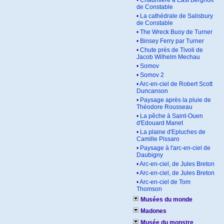
•
Chaumière à East Bergholt
de Constable
•
La cathédrale de Salisbury
de Constable
•
The Wreck Buoy de Turner
•
Binsey Ferry par Turner
•
Chute près de Tivoli de
Jacob Wilhelm Mechau
•
Somov
•
Somov 2
•
Arc-en-ciel de Robert Scott
Duncanson
•
Paysage après la pluie de
Théodore Rousseau
•
La pêche à Saint-Ouen
d'Edouard Manet
•
La plaine d'Epluches de
Camille Pissaro
•
Paysage à l'arc-en-ciel de
Daubigny
•
Arc-en-ciel, de Jules Breton
•
Arc-en-ciel, de Jules Breton
•
Arc-en-ciel de Tom
Thomson
Musées du monde
Madones
Musée du monstre