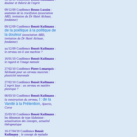
douleur et théorie de l'esprit
09/12/09 Conférence
Bruno Lussiez
:
anatomie de la crucifixion (association
ARD, invitation du Dr Haiel Alchaar,
fondateur)
09/12/09 Conférence
Benoit Kullmann
:
de la poétique à la politique de
la douleur
(
association ARD,
invitation
du Dr
Haiel Alchaar,
fondateur)
xx/12/09 Conférence
Benoit Kullmann
:
le cerveau est-il une machine ?
16/01/10 Conférence
Benoit Kullmann
:
le regard et l'image mentale
27/02/10 Conférence
P
ierre Lemarquis
:
Sérénade pour un cerveau musicien :
plasticité neuronale
27/02/10 Conférence
Benoit Kullmann
:
L'esprit faux : un cerveau en matière
plastique ?
06/03/10 Conférence
Benoit Kullmann
:
I : de la
la construction du cerveau,
Vanité à la Prétention
, Ajaccio,
Corse
25/03/10
Conférence
Benoit Kullmann
:
les démences de type Alzheimer :
actualisation des concepts, actualité
thérapeutique
10-17/04/10
Conférence
Benoit
Kullmann
:
le concept de maladie