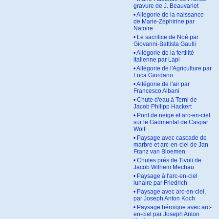
gravure de J. Beauvarlet
•
Allegorie de la naissance
de Marie-Zéphirine par
Natoire
•
Le sacrifice de Noé par
Giovanni-Battista Gaulli
•
Allégorie de la fertilité
italienne par Lapi
•
Allégorie de l'Agriculture par
Luca Giordano
•
Allégorie de l'air par
Francesco Albani
•
Chute d'eau à Terni de
Jacob Philipp Hackert
•
Pont de neige et arc-en-ciel
sur le Gadmental de Caspar
Wolf
•
Paysage avec cascade de
marbre et arc-en-ciel de Jan
Franz van Bloemen
•
Chutes près de Tivoli de
Jacob Wilhem Mechau
•
Paysage à l'arc-en-ciel
lunaire par Friedrich
•
Paysage avec arc-en-ciel,
par Joseph Anton Koch
•
Paysage héroïque avec arc-
en-ciel par Joseph Anton