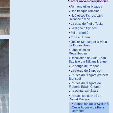
notre arc-en-ciel quotidien
•
Alcmène et les Hyades
•
Une fresque romaine
•
Noé et ses fils recevant
l'alliance divine
•
La paix, de Pietro Testa
•
Le règne d'Hypnos
•
Foi et charité
•
Ixion et Junon
•
Jupiter, Mercure et la Vertu
de Dosso Dossi
•
Landschaft mit
Regenbogen
•
Décollation de Saint Jean
Baptiste par Niklaus Manuel
•
Le songe de Raphael
•
La vierge de Stuppach
•
Chutes du Niagara d'Albert
Biertsadt
•
Chutes du Niagara de
Frederic Edwin Church
•
La Pêche aux Âmes
•
Le sacrifice de Noé de
Daniel Maclise
Apparition de la Sybille à
César Auguste de Paris
Bordone