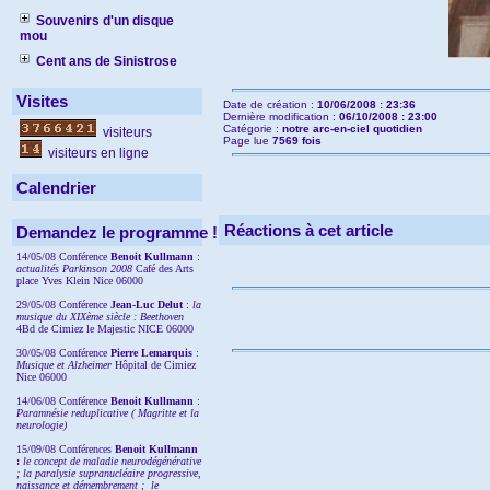
Souvenirs d'un disque
mou
Cent ans de Sinistrose
Visites
Date de création :
10/06/2008 : 23:36
Dernière modification :
06/10/2008 : 23:00
Catégorie :
notre arc-en-ciel quotidien
visiteurs
Page lue
7569 fois
visiteurs en ligne
Calendrier
Réactions à cet article
Demandez le programme !
14/05/08 Conférence
Benoit Kullmann
:
actualités Parkinson 2008
Café des Arts
place Yves Klein Nice 06000
29/05/08 Conférence
Jean-Luc Delut
:
la
musique du XIXème siècle : Beethoven
4Bd de Cimiez le Majestic NICE 06000
30/05/08 Conférence
Pierre Lemarquis
:
Musique et Alzheimer
Hôpital de Cimiez
Nice 06000
14/06/08 Conférence
Benoit Kullmann
:
Paramnésie reduplicative ( Magritte et la
neurologie)
15/09/08
Conférences
Benoit Kullmann
:
l
e concept de maladie neurodégénérative
; la
paralysie supranucléaire progressive,
naissance et démembrement ;
le