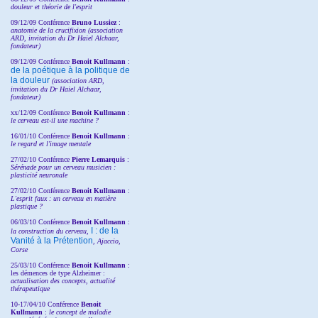
douleur et théorie de l'esprit
09/12/09 Conférence
Bruno Lussiez
:
anatomie de la crucifixion (association
ARD, invitation du Dr Haiel Alchaar,
fondateur)
09/12/09 Conférence
Benoit Kullmann
:
de la poétique à la politique de
la douleur
(
association ARD,
invitation
du Dr
Haiel Alchaar,
fondateur)
xx/12/09 Conférence
Benoit Kullmann
:
le cerveau est-il une machine ?
16/01/10 Conférence
Benoit Kullmann
:
le regard et l'image mentale
27/02/10 Conférence
P
ierre Lemarquis
:
Sérénade pour un cerveau musicien :
plasticité neuronale
27/02/10 Conférence
Benoit Kullmann
:
L'esprit faux : un cerveau en matière
plastique ?
06/03/10 Conférence
Benoit Kullmann
:
I : de la
la construction du cerveau,
Vanité à la Prétention
, Ajaccio,
Corse
25/03/10
Conférence
Benoit Kullmann
:
les démences de type Alzheimer :
actualisation des concepts, actualité
thérapeutique
10-17/04/10
Conférence
Benoit
Kullmann
:
le concept de maladie