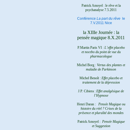
Patrick Amoyel : le rêve et la
psychanalyse
7.5.2011
Conférence
La part du rêve
le
7.V.2011 Nice
la XIIIe Journée : la
pensée magique 8.X.2011
P.Martin Paris VI :
L’effet placebo
et nocebo du point de vue du
pharmacologue
Michel Borg :
Vertus des plantes et
maladie de Parkinson
Michel Benoît :
Effet placebo et
traitement de la dépression
J.P. Cibiera :
Effet analgésique de
l’Hypnose
Henri Daran :
Pensée Magique ou
histoire du réel ?
Crises de la
présence et pluralité des mondes
Patrick Amoyel :
Pensée Magique
et Suggestion