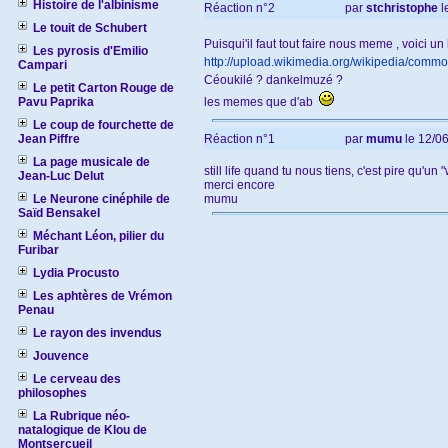
Histoire de l'albinisme
Réaction n°2
par
stchristophe
l
Le touit de Schubert
Puisqui'il faut tout faire nous meme , voici un
Les pyrosis d'Emilio
http://upload.wikimedia.org/wikipedia/comm
Campari
Céoukilé ? dankelmuzé ?
Le petit Carton Rouge de
Pavu Paprika
les memes que d'ab
Le coup de fourchette de
Jean Piffre
Réaction n°1
par
mumu
le 12/06
La page musicale de
still life quand tu nous tiens, c'est pire qu'u
Jean-Luc Delut
merci encore
Le Neurone cinéphile de
mumu
Saïd Bensakel
Méchant Léon, pilier du
Furibar
Lydia Procusto
Les aphtères de Vrémon
Penau
Le rayon des invendus
Jouvence
Le cerveau des
philosophes
La Rubrique néo-
natalogique de Klou de
Montsercueil