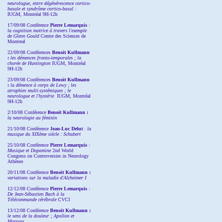
neurologue, entre dégénérescence cortico-
basale et syndrôme cortico-basal :
IUGM, Montréal 9H-12h
17/09/08 Conférence
Pierre Lemarquis
:
la cognition motrice à travers l'exemple
de Glenn Gould
Centre des Sciences de
Montreal
22/09/08
Conférences
Benoit Kullmann
:
les démences fronto-temporales ; la
chorée de Huntington
IUGM, Montréal
9H-12h
23/09/08
Conférences
Benoit Kullmann
:
la démence à corps de Lewy ; les
atrophies multi-systémiques ; le
neurologue et l'hystérie
IUGM, Montréal
9H-12h
2/10/08
Conférence
Benoit Kullmann :
la neurologie au féminin
21/10/08 Conférence
Jean-Luc Delut
:
la
musique du XIXème siècle : Schubert
25/10/08 Conférence
Pierre Lemarquis
:
Musique et Dopamine
2nd World
Congress on Controversies in Neurology
Athènes
20/11/08
Conférence
Benoit Kullmann :
variations sur la maladie d'Alzheimer I
12/12/08 Conférence
Pierre Lemarquis
:
De Jean-Sébastien Bach à la
Télécommande cérébrale
CVCI
13/12/08
Conférence
Benoit Kullmann :
le sens de la douleur ; Apollon et
Marsyas