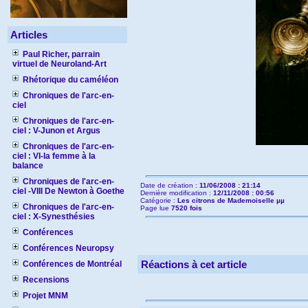
Articles
Paul Richer, parrain
virtuel de Neuroland-Art
Rhétorique du caméléon
Chroniques de l'arc-en-
ciel
Chroniques de l'arc-en-
ciel : V-Junon et Argus
Chroniques de l'arc-en-
ciel : VI-la femme à la
balance
Chroniques de l'arc-en-
Date de création :
11/06/2008 : 21:14
ciel -VIII De Newton à Goethe
Dernière modification :
12/11/2008 : 00:56
Catégorie :
Les citrons de Mademoiselle µµ
Chroniques de l'arc-en-
Page lue
7520 fois
ciel : X-Synesthésies
Conférences
Conférences Neuropsy
Réactions à cet article
Conférences de Montréal
Recensions
Projet MNM