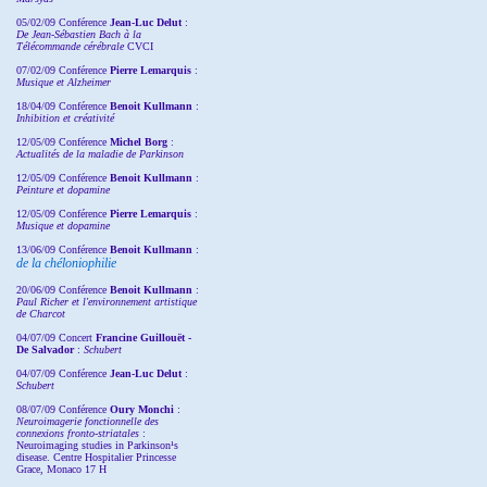
05/02/09 Conférence
Jean-Luc Delut
:
De Jean-Sébastien Bach à la
Télécommande cérébrale
CVCI
07/02/09 Conférence
Pierre Lemarquis
:
Musique et Alzheimer
18/04/09 Conférence
Benoit Kullmann
:
Inhibition et créativité
12/05/09 Conférence
Michel Borg
:
Actualités de la maladie de Parkinson
12/05/09 Conférence
Benoit Kullmann
:
Peinture et dopamine
12/05/09 Conférence
Pierre Lemarquis
:
Musique et dopamine
13/06/09 Conférence
Benoit Kullmann
:
de la chéloniophilie
20/06/09 Conférence
Benoit Kullmann
:
Paul Richer et l'environnement artistique
de Charcot
04/07/09 Concert
Francine Guillouët -
De Salvador
:
Schubert
04/07/09 Conférence
Jean-Luc Delut
:
Schubert
08/07/09 Conférence
Oury Monchi
:
Neuroimagerie fonctionnelle des
connexions fronto-striatales
:
Neuroimaging studies in Parkinson¹s
disease. Centre Hospitalier Princesse
Grace, Monaco 17 H