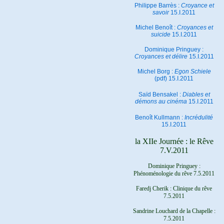
Philippe Barrès :
Croyance et
savoir
15.I.2011
Michel Benoît :
Croyances et
suicide
15.I.2011
Dominique Pringuey :
Croyances et délire
15.I.2011
Michel Borg :
Egon Schiele
(pdf) 15.I.2011
Saïd Bensakel :
Diables et
démons au cinéma
15.I.2011
Benoît Kullmann :
Incrédulité
15.I.2011
la XIIe Journée : le Rêve
7.V.2011
Dominique Pringuey :
Phénoménologie du rêve 7.5.2011
Faredj Cherik : Clinique du rêve
7.5.2011
Sandrine Louchard de la Chapelle :
7.5.2011