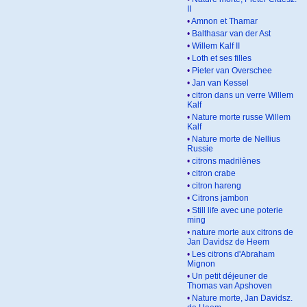
II
•
Amnon et Thamar
•
Balthasar van der Ast
•
Willem Kalf II
•
Loth et ses filles
•
Pieter van Overschee
•
Jan van Kessel
•
citron dans un verre Willem
Kalf
•
Nature morte russe Willem
Kalf
•
Nature morte de Nellius
Russie
•
citrons madrilènes
•
citron crabe
•
citron hareng
•
Citrons jambon
•
Still life avec une poterie
ming
•
nature morte aux citrons de
Jan Davidsz de Heem
•
Les citrons d'Abraham
Mignon
•
Un petit déjeuner de
Thomas van Apshoven
•
Nature morte, Jan Davidsz.