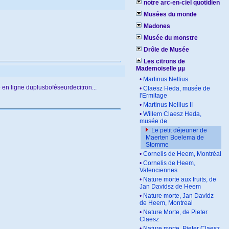
notre arc-en-ciel quotidien
Musées du monde
Madones
Musée du monstre
Drôle de Musée
Les citrons de
Mademoiselle µµ
•
Martinus Nellius
se en ligne duplusboféseurdecitron...
•
Claesz Heda, musée de
l'Ermitage
•
Martinus Nellius II
•
Willem Claesz Heda,
musée de
Le petit déjeuner de
Maerten Boelema de
Stomme
•
Cornelis de Heem, Montréal
•
Cornelis de Heem,
Valenciennes
•
Nature morte aux fruits, de
Jan Davidsz de Heem
•
Nature morte, Jan Davidz
de Heem, Montreal
•
Nature Morte, de Pieter
Claesz
•
Nature morte, Pieter Claesz.