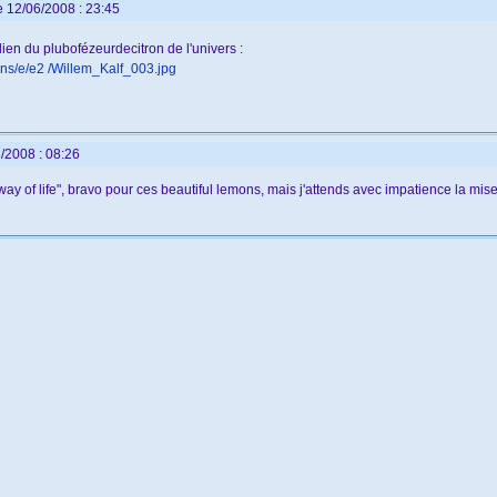
e 12/06/2008 : 23:45
 lien du plubofézeurdecitron de l'univers :
ons/e/e2 /Willem_Kalf_003.jpg
/2008 : 08:26
n "way of life", bravo pour ces beautiful lemons, mais j'attends avec impatience la mi