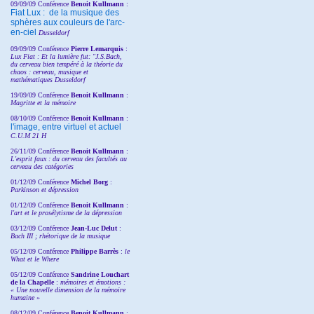
09/09/09 Conférence
Benoit Kullmann
:
Fiat Lux : de la musique des
sphères aux couleurs de l'arc-
en-ciel
Dusseldorf
09/09/09 Conférence
Pierre Lemarquis
:
Lux Fiat : Et la lumière fut: "J.S.Bach,
du cerveau bien tempéré à la théorie du
chaos : cerveau, musique et
mathématiques Dusseldorf
19/09/09 Conférence
Benoit Kullmann
:
Magritte et la mémoire
08/10/09 Conférence
Benoit Kullmann
:
l'image, entre virtuel et actuel
C.U.M 21 H
26/11/09 Conférence
Benoit Kullmann
:
L'esprit faux : du cerveau des facultés au
cerveau des catégories
01/12/09 Conférence
Michel Borg
:
Parkinson et dépression
01/12/09 Conférence
Benoit Kullmann
:
l'art et le prosélytisme de la dépression
03/12/09 Conférence
Jean-Luc Delut
:
Bach III ; rhétorique de la musique
05/12/09 Conférence
Philippe Barrès
:
le
What et le Where
05/12/09 Conférence
Sandrine
Louchart
de la Chapelle
:
mémoires et émotions :
« Une nouvelle dimension de la mémoire
humaine »
08/12/09 Conférence
Benoit Kullmann
: