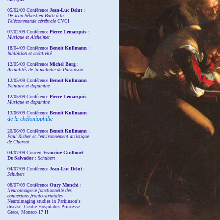
05/02/09 Conférence
Jean-Luc Delut
:
De Jean-Sébastien Bach à la
Télécommande cérébrale
CVCI
07/02/09 Conférence
Pierre Lemarquis
:
Musique et Alzheimer
18/04/09 Conférence
Benoit Kullmann
:
Inhibition et créativité
12/05/09 Conférence
Michel Borg
:
Actualités de la maladie de Parkinson
12/05/09 Conférence
Benoit Kullmann
:
Peinture et dopamine
12/05/09 Conférence
Pierre Lemarquis
:
Musique et dopamine
13/06/09 Conférence
Benoit Kullmann
:
de la chéloniophilie
20/06/09 Conférence
Benoit Kullmann
:
Paul Richer et l'environnement artistique
de Charcot
04/07/09 Concert
Francine Guillouët -
De Salvador
:
Schubert
04/07/09 Conférence
Jean-Luc Delut
:
Schubert
08/07/09 Conférence
Oury Monchi
:
Neuroimagerie fonctionnelle des
connexions fronto-striatales
:
Neuroimaging studies in Parkinson¹s
disease. Centre Hospitalier Princesse
Grace, Monaco 17 H