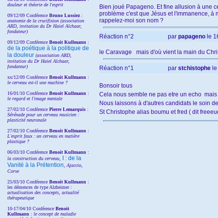
douleur et théorie de l'esprit
Bien joué Papageno. Et fine allusion à une ce
problème c'est que Jésus et l'immanence, à mon
09/12/09 Conférence
Bruno Lussiez
:
rappelez-moi son nom ?
anatomie de la crucifixion (association
ARD, invitation du Dr Haiel Alchaar,
fondateur)
Réaction n°2
par
papageno
le 1
09/12/09 Conférence
Benoit Kullmann
:
de la poétique à la politique de
le Caravage mais d'où vient la main du Chri
la douleur
(
association ARD,
invitation
du Dr
Haiel Alchaar,
fondateur)
Réaction n°1
par
stchistophe
le
xx/12/09 Conférence
Benoit Kullmann
:
le cerveau est-il une machine ?
Bonsoir tous
16/01/10 Conférence
Benoit Kullmann
:
Cela nous semble ne pas etre un echo mais u
le regard et l'image mentale
Nous laissons à d'autres candidats le soin de
27/02/10 Conférence
P
ierre Lemarquis
:
St Christophe alias boumu et fred ( dit freeeu
Sérénade pour un cerveau musicien :
plasticité neuronale
27/02/10 Conférence
Benoit Kullmann
:
L'esprit faux : un cerveau en matière
plastique ?
06/03/10 Conférence
Benoit Kullmann
:
I : de la
la construction du cerveau,
Vanité à la Prétention
, Ajaccio,
Corse
25/03/10
Conférence
Benoit Kullmann
:
les démences de type Alzheimer :
actualisation des concepts, actualité
thérapeutique
10-17/04/10
Conférence
Benoit
Kullmann
:
le concept de maladie