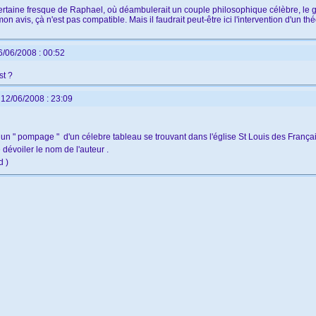
rtaine fresque de Raphael, où déambulerait un couple philosophique célèbre, le geste 
 avis, çà n'est pas compatible. Mais il faudrait peut-être ici l'intervention d'un thé
6/06/2008 : 00:52
st ?
 12/06/2008 : 23:09
n " pompage " d'un célebre tableau se trouvant dans l'église St Louis des França
 dévoiler le nom de l'auteur .
d )