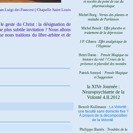
et nocebo du point de vue du
pharmacologue
San Luigi dei Francesi ( Chapelle Saint Louis
Michel Borg :
Vertus des plantes et
maladie de Parkinson
le geste du Christ : la désignation de
Michel Benoît :
Effet placebo et
e plus subtile invitation ? Nous allons
traitement de la dépression
nous traitions du libre-arbitre et de
J.P. Cibiera :
Effet analgésique de
l’Hypnose
Henri Daran :
Pensée Magique ou
histoire du réel ?
Crises de la
présence et pluralité des mondes
Patrick Amoyel :
Pensée Magique
et Suggestion
la XIVe Journée :
Neuropsychiatrie de la
Volonté 4.II.2012
Benoît Kullmann :
La Volonté :
une faculté sans domicile fixe ?
À propos de la décomposition
de la Volonté.
Philippe Barrès :
Troubles de la