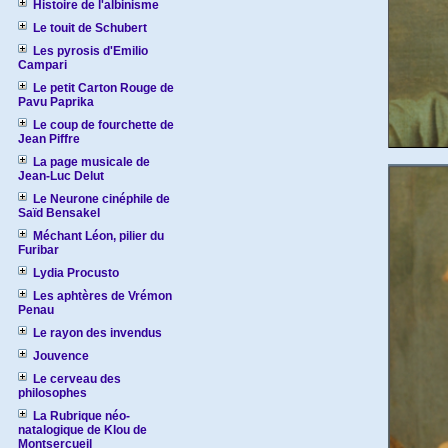
Histoire de l'albinisme
Le touit de Schubert
Les pyrosis d'Emilio
Campari
Le petit Carton Rouge de
Pavu Paprika
Le coup de fourchette de
Jean Piffre
La page musicale de
Jean-Luc Delut
Le Neurone cinéphile de
Saïd Bensakel
Méchant Léon, pilier du
Furibar
Lydia Procusto
Les aphtères de Vrémon
Penau
Le rayon des invendus
Jouvence
Le cerveau des
philosophes
La Rubrique néo-
natalogique de Klou de
Montsercueil