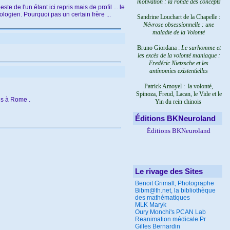
motivation : la ronde des concepts
de l'un étant ici repris mais de profil ... le
ologien. Pourquoi pas un certain frère ...
Sandrine Louchart de la Chapelle :
Névrose obsessionnelle : une
maladie de la Volonté
Bruno Giordana :
Le surhomme et
les excès de la volonté maniaque :
Fredéric Nietzsche et les
antinomies existentielles
Patrick Amoyel : la volonté,
Spinoza, Freud, Lacan, le Vide et le
is à Rome .
Yin du rein chinois
Éditions BKNeuroland
Éditions BKNeuroland
Le rivage des Sites
Benoit Grimalt, Photographe
Bibm@th.net, la bibliothèque
des mathématiques
MLK Maryk
Oury Monchi's PCAN Lab
Reanimation médicale Pr
Gilles Bernardin