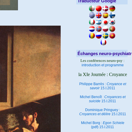
Traducteur Google
Échanges neuro-psychiatr
Les conférences neuro-psy :
introduction et programme
la XIe Journée : Croyance
Philippe Barrès :
Croyance et
savoir
15.I.2011
Michel Benoît :
Croyances et
suicide
15.I.2011
Dominique Pringuey :
Croyances et délire
15.I.2011
Michel Borg :
Egon Schiele
(pdf) 15.I.2011