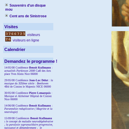
Souvenirs d'un disque
mou
Cent ans de Sinistrose
Visites
visiteurs
visiteurs en ligne
Calendrier
Demandez le programme !
14/05/08 Conférence
Benoit Kullmann
:
actualités Parkinson 2008
Café des Arts
place Yves Klein Nice 06000
29/05/08 Conférence
Jean-Luc Delut
:
la
musique du XIXème siècle : Beethoven
4Bd de Cimiez le Majestic NICE 06000
30/05/08 Conférence
Pierre Lemarquis
:
Musique et Alzheimer
Hôpital de Cimiez
Nice 06000
14/06/08 Conférence
Benoit Kullmann
:
Paramnésie reduplicative ( Magritte et la
neurologie)
15/09/08
Conférences
Benoit Kullmann
:
l
e concept de maladie neurodégénérative
; la
paralysie supranucléaire progressive,
naissance et démembrement ;
le