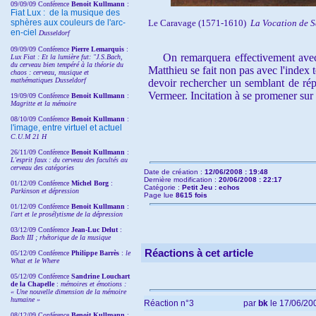
09/09/09 Conférence
Benoit Kullmann
:
Fiat Lux : de la musique des
sphères aux couleurs de l'arc-
Le Caravage (1571-1610)
La Vocation de 
en-ciel
Dusseldorf
09/09/09 Conférence
Pierre Lemarquis
:
On remarquera effectivement av
Lux Fiat : Et la lumière fut: "J.S.Bach,
du cerveau bien tempéré à la théorie du
Matthieu se fait non pas avec l'index 
chaos : cerveau, musique et
mathématiques Dusseldorf
devoir rechercher un semblant de rép
Vermeer. Incitation à se promener sur le
19/09/09 Conférence
Benoit Kullmann
:
Magritte et la mémoire
08/10/09 Conférence
Benoit Kullmann
:
l'image, entre virtuel et actuel
C.U.M 21 H
26/11/09 Conférence
Benoit Kullmann
:
L'esprit faux : du cerveau des facultés au
cerveau des catégories
Date de création :
12/06/2008 : 19:48
Dernière modification :
20/06/2008 : 22:17
01/12/09 Conférence
Michel Borg
:
Catégorie :
Petit Jeu : echos
Parkinson et dépression
Page lue
8615 fois
01/12/09 Conférence
Benoit Kullmann
:
l'art et le prosélytisme de la dépression
03/12/09 Conférence
Jean-Luc Delut
:
Bach III ; rhétorique de la musique
Réactions à cet article
05/12/09 Conférence
Philippe Barrès
:
le
What et le Where
05/12/09 Conférence
Sandrine
Louchart
de la Chapelle
:
mémoires et émotions :
« Une nouvelle dimension de la mémoire
humaine »
Réaction n°3
par
bk
le 17/06/200
08/12/09 Conférence
Benoit Kullmann
: