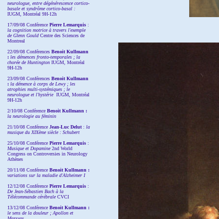
neurologue, entre dégénérescence cortico-
basale et syndrôme cortico-basal :
IUGM, Montréal 9H-12h
17/09/08 Conférence
Pierre Lemarquis
:
la cognition motrice à travers l'exemple
de Glenn Gould
Centre des Sciences de
Montreal
22/09/08
Conférences
Benoit Kullmann
:
les démences fronto-temporales ; la
chorée de Huntington
IUGM, Montréal
9H-12h
23/09/08
Conférences
Benoit Kullmann
:
la démence à corps de Lewy ; les
atrophies multi-systémiques ; le
neurologue et l'hystérie
IUGM, Montréal
9H-12h
2/10/08
Conférence
Benoit Kullmann :
la neurologie au féminin
21/10/08 Conférence
Jean-Luc Delut
:
la
musique du XIXème siècle : Schubert
25/10/08 Conférence
Pierre Lemarquis
:
Musique et Dopamine
2nd World
Congress on Controversies in Neurology
Athènes
20/11/08
Conférence
Benoit Kullmann :
variations sur la maladie d'Alzheimer I
12/12/08 Conférence
Pierre Lemarquis
:
De Jean-Sébastien Bach à la
Télécommande cérébrale
CVCI
13/12/08
Conférence
Benoit Kullmann :
le sens de la douleur ; Apollon et
Marsyas