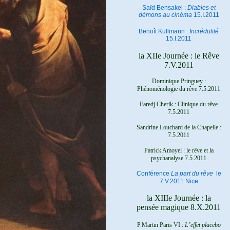
Saïd Bensakel :
Diables et
démons au cinéma
15.I.2011
Benoît Kullmann :
Incrédulité
15.I.2011
la XIIe Journée : le Rêve
7.V.2011
Dominique Pringuey :
Phénoménologie du rêve 7.5.2011
Faredj Cherik : Clinique du rêve
7.5.2011
Sandrine Louchard de la Chapelle :
7.5.2011
Patrick Amoyel : le rêve et la
psychanalyse
7.5.2011
Conférence
La part du rêve
le
7.V.2011 Nice
la XIIIe Journée : la
pensée magique 8.X.2011
P.Martin Paris VI :
L’effet placebo