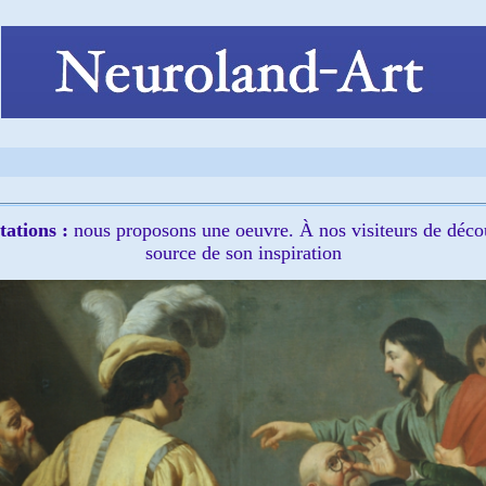
tations :
nous proposons une oeuvre. À nos visiteurs de découvr
source de son inspiration