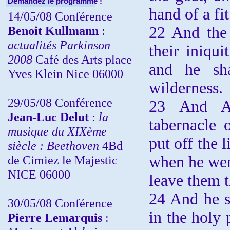
Demandez le programme !
hand of a fi
14/05/08 Conférence
Benoit Kullmann
:
22 And the 
actualités Parkinson
their iniqui
2008
Café des Arts place
and he sha
Yves Klein Nice 06000
wilderness.
29/05/08 Conférence
23 And Aa
Jean-Luc Delut
:
la
tabernacle 
musique du XIXème
put off the 
siècle : Beethoven
4Bd
de Cimiez le Majestic
when he went
NICE 06000
leave them t
24 And he s
30/05/08 Conférence
in the holy 
Pierre Lemarquis
: