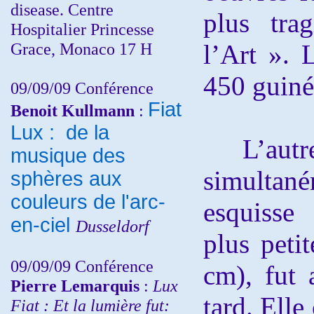
disease. Centre
plus tra
Hospitalier Princesse
Grace, Monaco 17 H
l’Art ». 
450 guiné
09/09/09 Conférence
Fiat
Benoit Kullmann
:
Lux : de la
L’autre 
musique des
simult
sphères aux
couleurs de l'arc-
esquisse
en-ciel
Dusseldorf
plus peti
09/09/09 Conférence
cm), fut 
Pierre Lemarquis
:
Lux
tard. Elle
Fiat : Et la lumière fut: