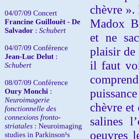
chèvre ».
04/07/09 Concert
Madox Br
Francine Guillouët - De
Salvador
:
Schubert
et ne sac
04/07/09 Conférence
plaisir de
Jean-Luc Delut
:
il faut v
Schubert
compren
08/07/09 Conférence
puissance
Oury Monchi
:
Neuroimagerie
chèvre et 
fonctionnelle des
connexions fronto-
salines l
striatales
: Neuroimaging
oeuvres l
studies in Parkinson¹s