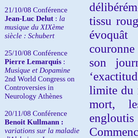
délibéré
21/10/08 Conférence
Jean-Luc Delut
:
la
tissu roug
musique du XIXème
évoquâ
siècle : Schubert
couronne 
25/10/08 Conférence
son jour
Pierre Lemarquis
:
Musique et Dopamine
‘exactitu
2nd World Congress on
Controversies in
limite du 
Neurology Athènes
mort, l
20/11/08
Conférence
englout
Benoit Kullmann :
Commencé
variations sur la maladie