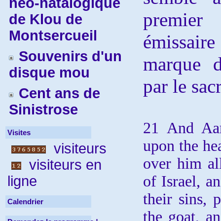
néo-natalogique
premier
de Klou de
Montsercueil
émissaire
Souvenirs d'un
marque d
disque mou
par le sac
Cent ans de
Sinistrose
21 And Aar
Visites
upon the hea
visiteurs
over him all
visiteurs en
of Israel, an
ligne
their sins,
Calendrier
the goat, a