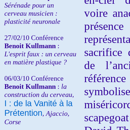
Sérénade pour un
voire ana
cerveau musicien :
plasticité neuronale
présenc
représent
27/02/10 Conférence
Benoit Kullmann
:
sacrifice
L'esprit faux : un cerveau
en matière plastique ?
de l’anc
référence
06/03/10 Conférence
Benoit Kullmann
:
la
symbolis
construction du cerveau,
misérico
I : de la Vanité à la
Prétention
, Ajaccio,
scapegoa
Corse