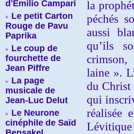
d'Emilio Campari
la prophét
Le petit Carton
péchés soi
Rouge de Pavu
aussi bl
Paprika
qu’ils s
Le coup de
crimson,
fourchette de
Jean Piffre
laine ». L
La page
du Christ 
musicale de
qui inscri
Jean-Luc Delut
réalisée 
Le Neurone
cinéphile de Saïd
Lévitique 
Bensakel