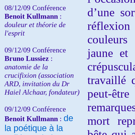
08/12/09 Conférence
d’une sor
Benoit Kullmann
:
réflexion
douleur et théorie de
l'esprit
couleurs 
09/12/09 Conférence
jaune et 
Bruno Lussiez
:
crépuscu
anatomie de la
crucifixion (association
travaillé
ARD, invitation du Dr
peut-êtr
Haiel Alchaar, fondateur)
remarque
09/12/09 Conférence
de
mort repr
Benoit Kullmann
:
la poétique à la
bête qui a