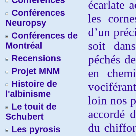
Conférences
écarlate a
Conférences
les corn
Neuropsy
d’un préci
Conférences de
soit dan
Montréal
péchés de
Recensions
Projet MNM
en chemi
Histoire de
vociféra
l'albinisme
loin nos 
Le touit de
accordé d
Schubert
du chiffon
Les pyrosis