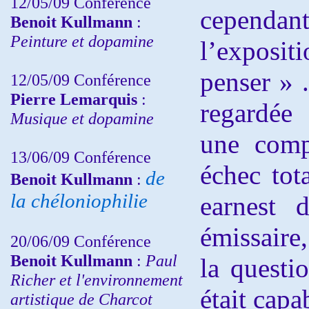
12/05/09 Conférence
cependa
Benoit Kullmann
:
Peinture et dopamine
l’exposi
penser » .
12/05/09 Conférence
Pierre Lemarquis
:
regardée
Musique et dopamine
une comp
13/06/09 Conférence
échec tot
de
Benoit Kullmann
:
la chéloniophilie
earnest 
émissaire,
20/06/09 Conférence
Benoit Kullmann
:
Paul
la questio
Richer et l'environnement
était capa
artistique de Charcot