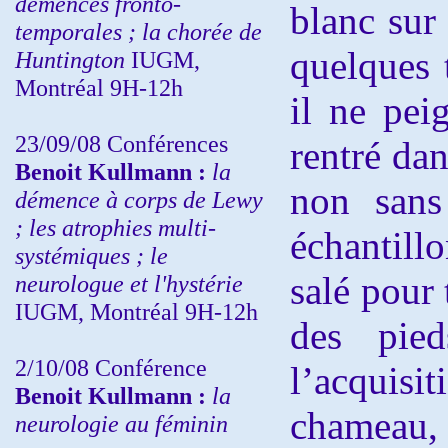
démences fronto-
blanc sur
temporales ; la chorée de
quelques t
Huntington
IUGM,
Montréal 9H-12h
il ne pei
23/09/08
Conférences
rentré dan
Benoit Kullmann :
la
non sans
démence à corps de Lewy
; les atrophies multi-
échantill
systémiques ; le
salé pour 
neurologue et l'hystérie
IUGM, Montréal 9H-12h
des pied
2/10/08
Conférence
l’acquis
Benoit Kullmann :
la
chameau, 
neurologie au féminin