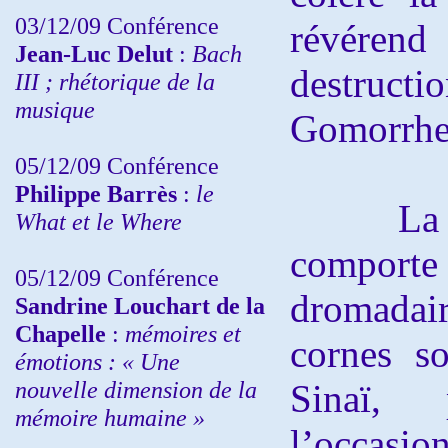
03/12/09 Conférence
révéren
Jean-Luc Delut
:
Bach
destru
III ; rhétorique de la
musique
Gomorrhe
05/12/09 Conférence
Philippe Barrès
:
le
La vers
What et le Where
comporte
05/12/09 Conférence
dromadaire
Sandrine
Louchart de la
Chapelle
:
mémoires et
cornes s
émotions : « Une
nouvelle dimension de la
Sinaï, 
mémoire humaine »
l’occasio