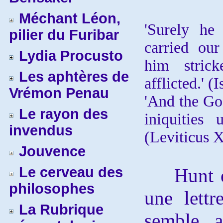
Méchant Léon,
'Surely he
pilier du Furibar
carried ou
Lydia Procusto
him stric
Les aphtères de
afflicted.' (
Vrémon Penau
'And the Goa
Le rayon des
iniquities
invendus
(Leviticus X
Jouvence
Le cerveau des
Hunt exp
philosophes
une lett
La Rubrique
semble a