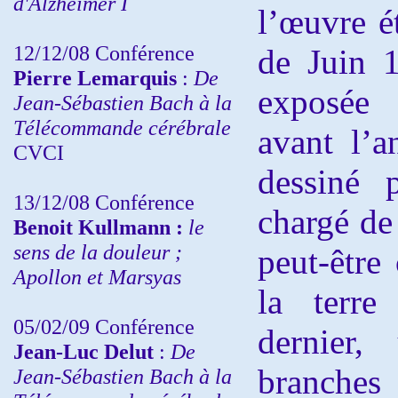
d'Alzheimer I
l’œuvre é
12/12/08 Conférence
de Juin 1
Pierre Lemarquis
:
De
exposée
Jean-Sébastien Bach à la
Télécommande cérébrale
avant l’a
CVCI
dessiné 
13/12/08
Conférence
chargé de 
Benoit Kullmann :
le
sens de la douleur ;
peut-être
Apollon et Marsyas
la terre
05/02/09 Conférence
dernier,
Jean-Luc Delut
:
De
branch
Jean-Sébastien Bach à la