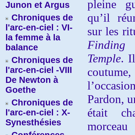
pleine g
Junon et Argus
qu’il réu
Chroniques de
l'arc-en-ciel : VI-
sur les r
la femme à la
Finding 
balance
Temple
. I
Chroniques de
l'arc-en-ciel -VIII
coutume
De Newton à
l’occas
Goethe
Pardon, u
Chroniques de
était c
l'arc-en-ciel : X-
Synesthésies
morceau 