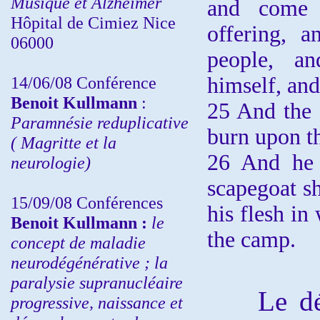
Musique et Alzheimer
and come f
Hôpital de Cimiez Nice
offering, a
06000
people, a
14/06/08 Conférence
himself, and
Benoit Kullmann
:
25 And the f
Paramnésie reduplicative
burn upon th
( Magritte et la
26 And he 
neurologie)
scapegoat sh
15/09/08
Conférences
his flesh in
Benoit Kullmann :
l
e
the camp.
concept de maladie
neurodégénérative ; la
paralysie supranucléaire
Le décor
progressive, naissance et