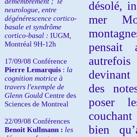
démembrement ;
le
désolé, in
neurologue, entre
mer Mo
dégénérescence cortico-
basale et syndrôme
montagn
cortico-basal :
IUGM,
Montréal 9H-12h
pensait 
autrefois
17/09/08 Conférence
Pierre Lemarquis
:
la
devinant 
cognition motrice à
des note
travers l'exemple de
Glenn Gould
Centre des
poser le
Sciences de Montreal
couchant 
22/09/08
Conférences
bien qu
Benoit Kullmann :
les