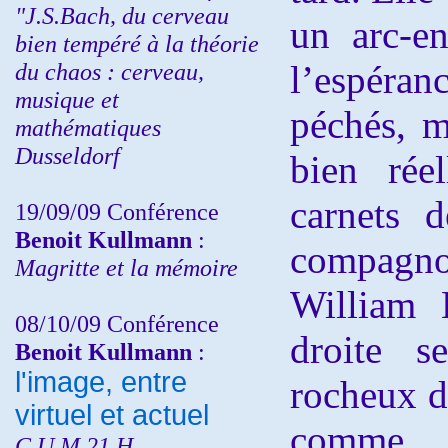
"J.S.Bach, du cerveau
un arc-en
bien tempéré à la théorie
du chaos : cerveau,
l’espéra
musique et
péchés, m
mathématiques
Dusseldorf
bien rée
carnets 
19/09/09 Conférence
Benoit Kullmann
:
compagno
Magritte et la mémoire
William 
08/10/09 Conférence
droite s
Benoit Kullmann
:
l'image, entre
rocheux d
virtuel et actuel
comme 
C.U.M 21 H