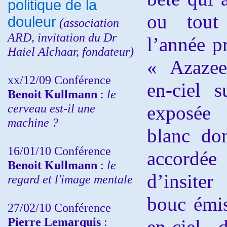
politique de la
ou tout
douleur
(
association
ARD,
invitation
du Dr
l’année p
Haiel Alchaar, fondateur)
« Azazeel
xx/12/09 Conférence
en-ciel 
Benoit Kullmann
:
le
cerveau est-il une
exposée 
machine ?
blanc do
16/01/10 Conférence
accordée 
Benoit Kullmann
:
le
d’insiter
regard et l'image mentale
bouc émiss
27/02/10 Conférence
P
ierre Lemarquis
:
en-ciel 