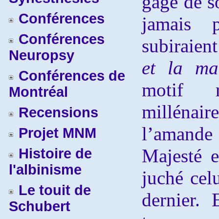
gage de s
Conférences
jamais 
Conférences
subiraien
Neuropsy
et la ma
Conférences de
motif r
Montréal
milléna
Recensions
l’amande
Projet MNM
Majesté e
Histoire de
l'albinisme
juché cel
Le touit de
dernier. 
Schubert