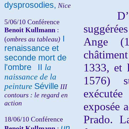
dysprosodies,
Nice
D’autr
5/06/10
Conférence
suggérées
Benoit Kullmann
:
I
(
ombres au tableau)
Ange (14
renaissance et
châtiment
seconde mort de
1333, et 
l'ombre
II
la
naissance de la
1576) 
peinture
Séville
III
exécutée
contours : le regard en
action
exposée a
Prado. L
18/06/10
Conférence
un
Benoit Kullmann
: