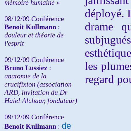
jailliss
mémoire humaine »
déployé. D
08/12/09 Conférence
drame qu
Benoit Kullmann
:
douleur et théorie de
subjugués
l'esprit
esthétiqu
09/12/09 Conférence
les plume
Bruno Lussiez
:
anatomie de la
regard pou
crucifixion (association
ARD, invitation du Dr
Haiel Alchaar, fondateur)
09/12/09 Conférence
de
Benoit Kullmann
: