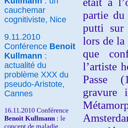
Kullmann
: un
était à l
cauchemar
partie du
cognitiviste, Nice
putti sur
9.11.2010
lors de la
Conférence
Benoit
que con
Kullmann
:
l’artiste
actualité du
problème XXX du
Passe (1
pseudo-Aristote,
gravure i
Cannes
Métamo
16.11.2010 Conférence
Amsterd
Benoit Kullmann
: le
concept de maladie