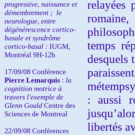
relayées 
progressive, naissance et
démembrement ;
le
romaine,
neurologue, entre
dégénérescence cortico-
philosop
basale et syndrôme
temps rép
cortico-basal :
IUGM,
Montréal 9H-12h
desquels t
parais
17/09/08 Conférence
Pierre Lemarquis
:
la
métempsy
cognition motrice à
travers l'exemple de
: aussi 
Glenn Gould
Centre des
jusqu’alo
Sciences de Montreal
libertés a
22/09/08
Conférences