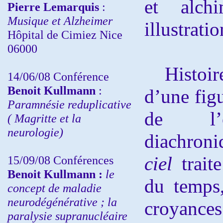
et alch
Pierre Lemarquis
:
Musique et Alzheimer
illustrati
Hôpital de Cimiez Nice
06000
Histoire 
14/06/08 Conférence
Benoit Kullmann
:
d’une fig
Paramnésie reduplicative
de l’o
( Magritte et la
neurologie)
diachroni
ciel
trait
15/09/08
Conférences
Benoit Kullmann :
l
e
du temps,
concept de maladie
neurodégénérative ; la
croyance
paralysie supranucléaire