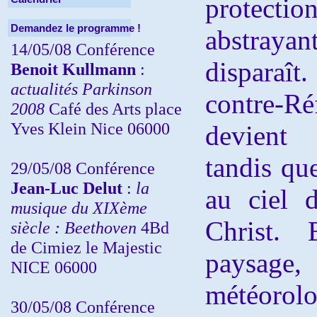
protect
Demandez le programme !
abstrayan
14/05/08 Conférence
disparaît
Benoit Kullmann
:
actualités Parkinson
contre-R
2008
Café des Arts place
Yves Klein Nice 06000
devient 
tandis qu
29/05/08 Conférence
Jean-Luc Delut
:
la
au ciel 
musique du XIXème
Christ. 
siècle : Beethoven
4Bd
de Cimiez le Majestic
paysage,
NICE 06000
météorol
30/05/08 Conférence