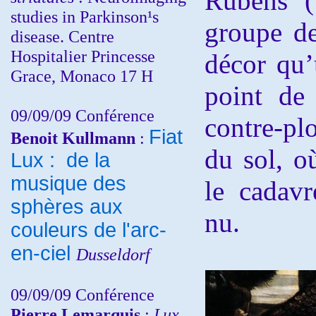
Rubens (
studies in Parkinson¹s
groupe de
disease. Centre
Hospitalier Princesse
décor qu’
Grace, Monaco 17 H
point de 
09/09/09 Conférence
contre-pl
Fiat
Benoit Kullmann
:
du sol, o
Lux : de la
musique des
le cadav
sphères aux
nu.
couleurs de l'arc-
en-ciel
Dusseldorf
09/09/09 Conférence
Pierre Lemarquis
:
Lux