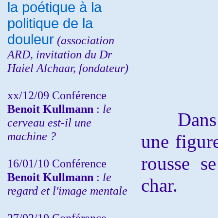
la poétique à la
politique de la
douleur
(
association
ARD,
invitation
du Dr
Haiel Alchaar, fondateur)
xx/12/09 Conférence
Benoit Kullmann
:
le
Dans l’a
cerveau est-il une
machine ?
une figur
rousse se
16/01/10 Conférence
Benoit Kullmann
:
le
char.
regard et l'image mentale
27/02/10 Conférence