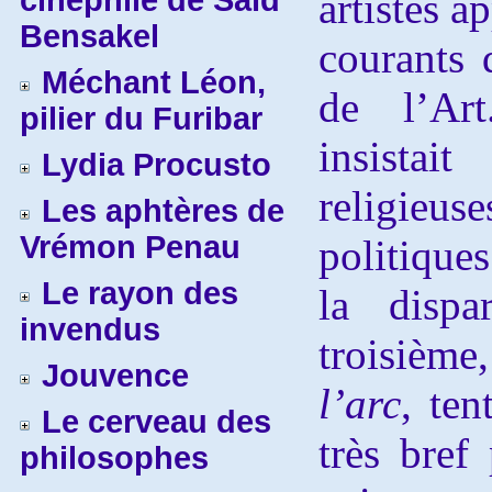
cinéphile de Saïd
artistes a
Bensakel
courants d
Méchant Léon,
de l’Ar
pilier du Furibar
insistait
Lydia Procusto
religie
Les aphtères de
Vrémon Penau
politiques
Le rayon des
la dispa
invendus
troisièm
Jouvence
l’arc
, ten
Le cerveau des
très bref
philosophes