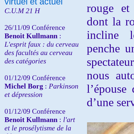
virtuel et actuel
rouge et 
C.U.M 21 H
dont la r
26/11/09 Conférence
incline 
Benoit Kullmann
:
L'esprit faux : du cerveau
penche un
des facultés au cerveau
spectateu
des catégories
nous auto
01/12/09 Conférence
Michel Borg
:
Parkinson
l’épouse 
et dépression
d’une ser
01/12/09 Conférence
Benoit Kullmann
:
l'art
et le prosélytisme de la