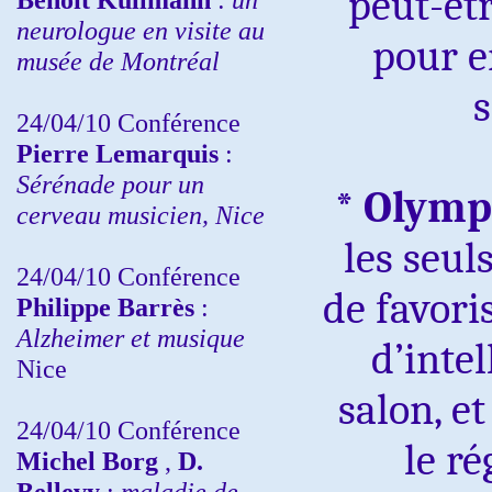
peut-êtr
neurologue en visite au
pour e
musée de Montréal
24/04/10
Conférence
Pierre Lemarquis
:
Sérénade pour un
*
Olymp
cerveau musicien, Nice
les seul
24/04/10
Conférence
de favori
Philippe Barrès
:
Alzheimer et musique
d’inte
Nice
salon, et
24/04/10
Conférence
le ré
Michel Borg
,
D.
Bellevy
:
maladie de