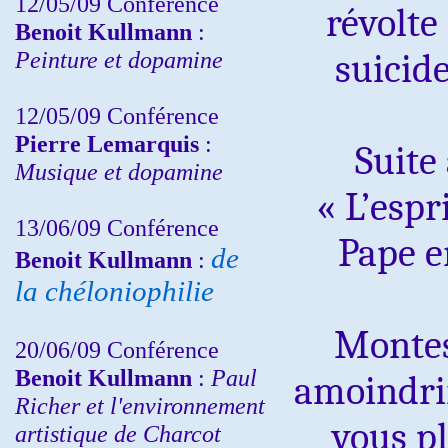
12/05/09 Conférence
révolte
Benoit Kullmann
:
Peinture et dopamine
suicide
12/05/09 Conférence
Pierre Lemarquis
:
Suite
Musique et dopamine
« L’espr
13/06/09 Conférence
Pape en
de
Benoit Kullmann
:
la chéloniophilie
Montes
20/06/09 Conférence
Benoit Kullmann
:
Paul
amoindrir
Richer et l'environnement
vous pl
artistique de Charcot