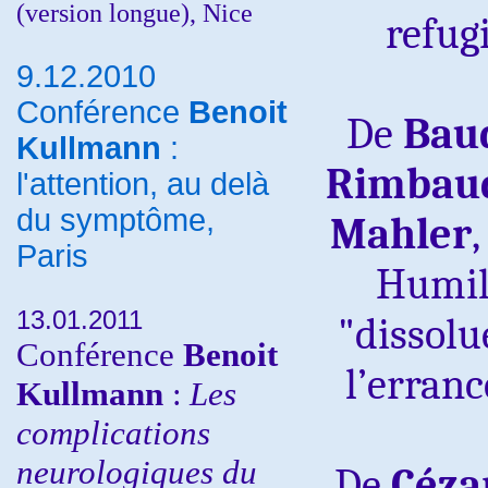
(version longue), Nice
refug
9.12.2010
Conférence
Benoit
De
Bau
Kullmann
:
Rimbau
l'attention, au delà
du symptôme,
Mahler
Paris
Humili
13.01.2011
"dissol
Conférence
Benoit
l’erran
Kullmann
:
Les
complications
neurologiques du
De
Céza