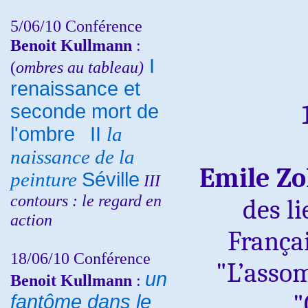
5/06/10
Conférence
Benoit Kullmann
:
I
(
ombres au tableau)
renaissance et
seconde mort de
l'ombre
II
la
naissance de la
Emile Zol
peinture
Séville
III
contours : le regard en
des li
action
França
18/06/10
Conférence
"L’assom
un
Benoit Kullmann
:
"
fantôme dans le