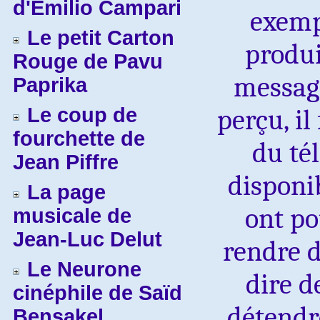
d'Emilio Campari
exemp
Le petit Carton
produi
Rouge de Pavu
message
Paprika
Le coup de
perçu, il
fourchette de
du té
Jean Piffre
disponi
La page
ont po
musicale de
Jean-Luc Delut
rendre d
Le Neurone
dire de
cinéphile de Saïd
détendr
Bensakel