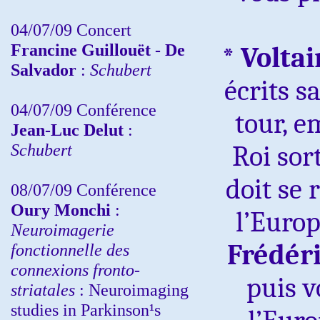
04/07/09 Concert
Francine Guillouët - De
*
Voltai
Salvador
:
Schubert
écrits s
04/07/09 Conférence
tour, e
Jean-Luc Delut
:
Schubert
Roi sort
doit se 
08/07/09 Conférence
Oury Monchi
:
l’Euro
Neuroimagerie
Frédéri
fonctionnelle des
connexions fronto-
puis v
striatales
: Neuroimaging
studies in Parkinson¹s