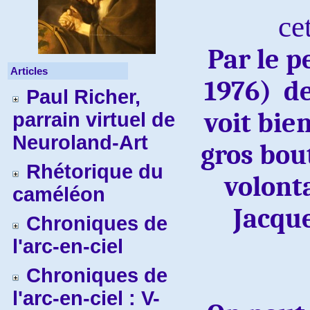
ce
Par le p
Articles
1976)
de
Paul Richer,
voit bie
parrain virtuel de
Neuroland-Art
gros bout
Rhétorique du
volont
caméléon
Jacque
Chroniques de
l'arc-en-ciel
Chroniques de
l'arc-en-ciel : V-