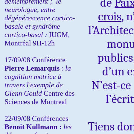
de
Pai
démembrement ;
le
neurologue, entre
crois
, 
dégénérescence cortico-
basale et syndrôme
l’Archite
cortico-basal :
IUGM,
monu
Montréal 9H-12h
publics
17/09/08 Conférence
Pierre Lemarquis
:
la
d’un e
cognition motrice à
N’est-ce 
travers l'exemple de
Glenn Gould
Centre des
l’écri
Sciences de Montreal
22/09/08
Conférences
Tiens don
Benoit Kullmann :
les