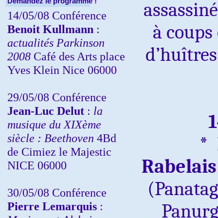
Demandez le programme !
assassin
14/05/08 Conférence
à coups 
Benoit Kullmann
:
actualités Parkinson
d’huîtres
2008
Café des Arts place
Yves Klein Nice 06000
29/05/08 Conférence
Jean-Luc Delut
:
la
1
musique du XIXème
siècle : Beethoven
4Bd
*
de Cimiez le Majestic
Rabelais
NICE 06000
(Panatag
30/05/08 Conférence
Pierre Lemarquis
:
Panurg