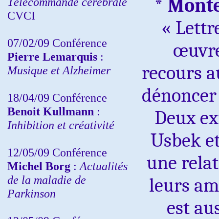
* Mont
Télécommande cérébrale
CVCI
« Lettr
07/02/09 Conférence
œuvre
Pierre Lemarquis
:
recours a
Musique et Alzheimer
dénoncer 
18/04/09 Conférence
Benoit Kullmann
:
Deux exi
Inhibition et créativité
Usbek et
12/05/09 Conférence
une relat
Michel Borg
:
Actualités
de la maladie de
leurs ami
Parkinson
est au