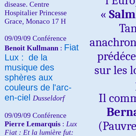
l’Euro
disease. Centre
«
Salm
Hospitalier Princesse
Grace, Monaco 17 H
Tan
09/09/09 Conférence
anachron
Fiat
Benoit Kullmann
:
prédéce
Lux : de la
musique des
sur les 
sphères aux
couleurs de l'arc-
Il comm
en-ciel
Dusseldorf
Bern
09/09/09 Conférence
(Pauvr
Pierre Lemarquis
:
Lux
Fiat : Et la lumière fut: