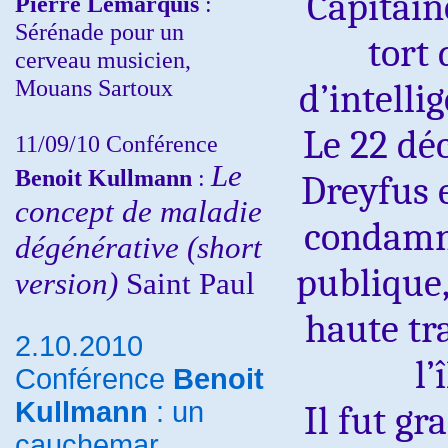
Capitain
Pierre Lemarquis
:
Sérénade pour un
tort
cerveau musicien,
Mouans Sartoux
d’intelli
Le 22 dé
11/09/10
Conférence
Le
Benoit Kullmann
:
Dreyfus 
concept de maladie
condam
dégénérative (short
publique,
version)
Saint Paul
haute tr
2.10.2010
l’
Conférence
Benoit
Kullmann
: un
Il fut gr
cauchemar