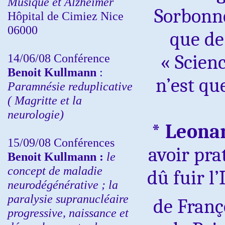
Musique et Alzheimer
Sorbonne
Hôpital de Cimiez Nice
06000
que de
« Scien
14/06/08 Conférence
Benoit Kullmann
:
n’est qu
Paramnésie reduplicative
( Magritte et la
neurologie)
* Leona
15/09/08
Conférences
avoir pra
Benoit Kullmann :
l
e
concept de maladie
dû fuir l’
neurodégénérative ; la
paralysie supranucléaire
de Franç
progressive, naissance et