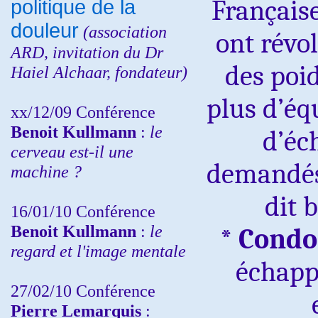
Français
politique de la
douleur
(
association
ont révo
ARD,
invitation
du Dr
des poi
Haiel Alchaar, fondateur)
plus d’éq
xx/12/09 Conférence
Benoit Kullmann
:
le
d’éc
cerveau est-il une
demandé
machine ?
dit 
16/01/10 Conférence
Benoit Kullmann
:
le
*
Condo
regard et l'image mentale
échapp
27/02/10 Conférence
P
ierre Lemarquis
: