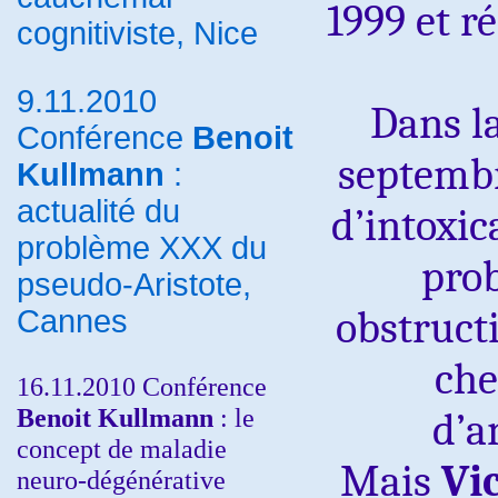
1999 et ré
cognitiviste, Nice
9.11.2010
Dans la
Conférence
Benoit
septembr
Kullmann
:
actualité du
d’intoxic
problème XXX du
pro
pseudo-Aristote,
obstruct
Cannes
che
16.11.2010 Conférence
Benoit Kullmann
: le
d’a
concept de maladie
Mais
Vi
neuro-dégénérative