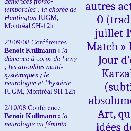
démences fronto-
autres act
temporales ; la chorée de
0 (trad
Huntington
IUGM,
Montréal 9H-12h
juillet 
23/09/08
Conférences
Match »
Benoit Kullmann :
la
Jour d
démence à corps de Lewy
; les atrophies multi-
Karza
systémiques ; le
neurologue et l'hystérie
(subti
IUGM, Montréal 9H-12h
absolum
2/10/08
Conférence
Art, q
Benoit Kullmann :
la
neurologie au féminin
idées d