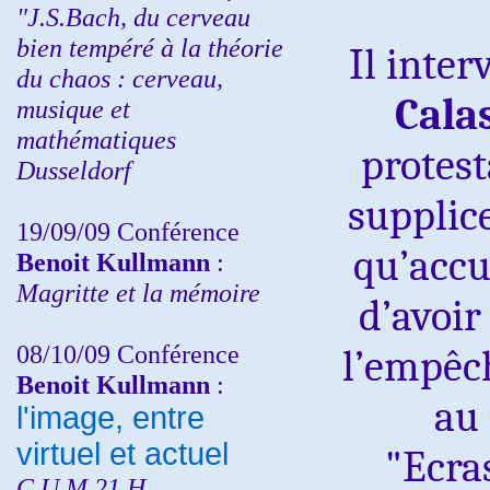
"J.S.Bach, du cerveau
bien tempéré à la théorie
Il inter
du chaos : cerveau,
Cala
musique et
mathématiques
protes
Dusseldorf
supplice
19/09/09 Conférence
qu’accu
Benoit Kullmann
:
Magritte et la mémoire
d’avoir
08/10/09 Conférence
l’empêch
Benoit Kullmann
:
au 
l'image, entre
virtuel et actuel
"Ecra
C.U.M 21 H