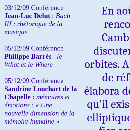
03/12/09 Conférence
En ao
Jean-Luc Delut
:
Bach
renco
III ; rhétorique de la
musique
Cambr
05/12/09 Conférence
discute
Philippe Barrès
:
le
orbites. 
What et le Where
de ré
05/12/09 Conférence
élabora d
Sandrine
Louchart de la
Chapelle
:
mémoires et
qu’il exi
émotions : « Une
nouvelle dimension de la
elliptiqu
mémoire humaine »