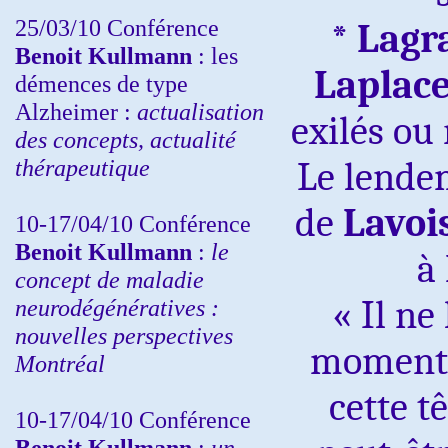
25/03/10
Conférence
*
Lagr
Benoit Kullmann
: les
Laplac
démences de type
Alzheimer :
actualisation
exilés ou 
des concepts, actualité
thérapeutique
Le lende
de
Lavoi
10-17/04/10
Conférence
Benoit Kullmann
:
le
à
concept de maladie
« Il ne
neurodégénératives :
nouvelles perspectives
moment 
Montréal
cette t
10-17/04/10
Conférence
Benoit Kullmann
:
un