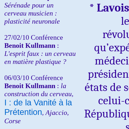
Sérénade pour un
*
Lavois
cerveau musicien :
l
plasticité neuronale
révol
27/02/10 Conférence
qu’expé
Benoit Kullmann
:
L'esprit faux : un cerveau
médec
en matière plastique ?
présiden
06/03/10 Conférence
états de 
Benoit Kullmann
:
la
construction du cerveau,
celui-c
I : de la Vanité à la
Républiqu
Prétention
, Ajaccio,
Corse