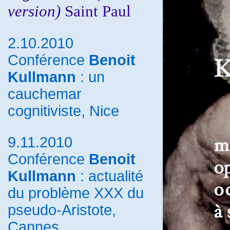
version)
Saint Paul
2.10.2010
Conférence
Benoit
Kullmann
: un
cauchemar
cognitiviste, Nice
9.11.2010
Conférence
Benoit
Kullmann
: actualité
du problème XXX du
pseudo-Aristote,
Cannes