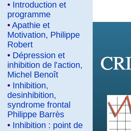
•
Introduction et
programme
•
Apathie et
Motivation, Philippe
Robert
•
Dépression et
inhibition de l'action,
Michel Benoît
•
Inhibition,
desinhibition,
syndrome frontal
Philippe Barrès
•
Inhibition : point de