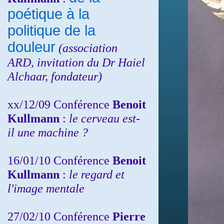
poétique à la
politique de la
douleur
(
association
ARD,
invitation
du Dr
Haiel
Alchaar, fondateur)
xx/12/09 Conférence
Benoit
Kullmann
:
le cerveau est-
il une machine ?
16/01/10 Conférence
Benoit
Kullmann
:
le regard et
l'image mentale
27/02/10 Conférence
P
ierre