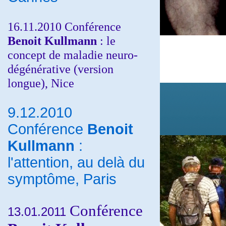
16.11.2010 Conférence
Benoit Kullmann
: le
concept de maladie neuro-
dégénérative (version
longue), Nice
9.12.2010
Conférence
Benoit
Kullmann
:
l'attention, au delà du
symptôme, Paris
Conférence
13.01.2011