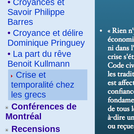
•
Croyances et
Savoir Philippe
Barres
•
Croyance et délire
Dominique Pringuey
•
La part du rêve
Benoit Kullmann
Crise et
temporalité chez
les grecs
Conférences de
Montréal
Recensions