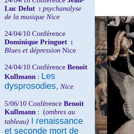
Luc Delut
:
psychanalyse
de la musique
Nice
24/04/10
Conférence
Dominique Pringuet
:
Blues et dépression
Nice
24/04/10
Conférence
Benoit
Les
Kullmann
:
dysprosodies,
Nice
5/06/10
Conférence
Benoit
Kullmann
: (
ombres au
I renaissance
tableau)
et seconde mort de