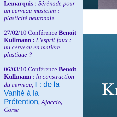
Lemarquis
:
Sérénade pour
un cerveau musicien :
plasticité neuronale
27/02/10 Conférence
Benoit
Kullmann
:
L'esprit faux :
un cerveau en matière
plastique ?
06/03/10 Conférence
Benoit
Kullmann
:
la construction
I : de la
du cerveau,
Vanité à la
Prétention
, Ajaccio,
Corse