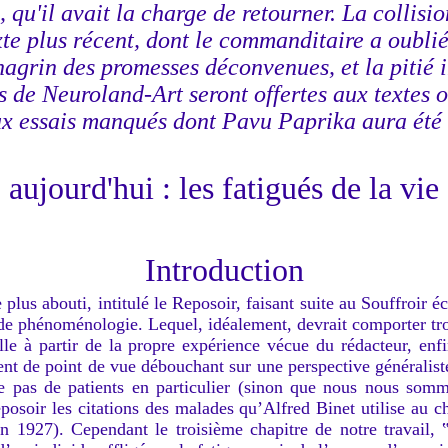
, qu'il avait la charge de retourner. La collisi
xte plus récent, dont le commanditaire a oublié 
chagrin des promesses déconvenues, et la pitié i
 de Neuroland-Art seront offertes aux textes 
ux essais manqués dont Pavu Paprika aura été
aujourd'hui : les fatigués de la vie
Introduction
 plus abouti, intitulé le Reposoir, faisant suite au Souffroir é
 phénoménologie. Lequel, idéalement, devrait comporter trois
elle à partir de la propre expérience vécue du rédacteur, enf
nt de point de vue débouchant sur une perspective généraliste.
ite pas de patients en particulier (sinon que nous nous somm
posoir les citations des malades qu’Alfred Binet utilise au ch
n 1927). Cependant le troisième chapitre de notre travail,