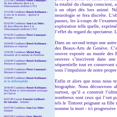
12/12/08 Conférence
Pierre Lemarquis
:
la totalité du champ conscient, 
De Jean-Sébastien Bach à la
Télécommande cérébrale
CVCI
à un objet dès lors animé. Né
13/12/08
Conférence
Benoit Kullmann :
neurologie se fera discrète. L’ob
le sens de la douleur ; Apollon et
Marsyas
pauses, les à-coups de l’examen 
05/02/09 Conférence
Jean-Luc Delut
:
exploration telle quelle, exprim
De Jean-Sébastien Bach à la
Télécommande cérébrale
CVCI
l’effet du regard du spectateur. 
07/02/09 Conférence
Pierre Lemarquis
:
Musique et Alzheimer
Dans un second temps une autre 
18/04/09 Conférence
Benoit Kullmann
:
Inhibition et créativité
des Beaux-Arts de Genève. C’es
12/05/09 Conférence
Michel Borg
:
oeuvre exposée au musée des B
Actualités de la maladie de Parkinson
oeuvres s’inscrivent dans une
12/05/09 Conférence
Benoit Kullmann
:
séquentielle tout en conservant 
Peinture et dopamine
sous l’impulsion de notre propr
12/05/09 Conférence
Pierre Lemarquis
:
Musique et dopamine
13/06/09 Conférence
Benoit Kullmann
:
Enfin et alors que nous nous t
de la chéloniophilie
biographie. Nous découvrons alo
20/06/09 Conférence
Benoit Kullmann
:
Paul Richer et l'environnement artistique
surtout, qu’il a construit l’ul
de Charcot
nombreux sont ceux qui l’ont par
04/07/09 Concert
Francine Guillouët -
tels le Tintoret peignant sa fil
De Salvador
:
Schubert
nomme la mort - ici progressive d
04/07/09 Conférence
Jean-Luc Delut
:
Schubert
08/07/09 Conférence
Oury Monchi
: