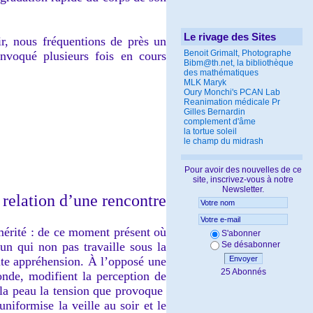
Le rivage des Sites
r, nous fréquentions de près un
Benoit Grimalt, Photographe
onvoqué plusieurs fois en cours
Bibm@th.net, la bibliothèque
des mathématiques
MLK Maryk
Oury Monchi's PCAN Lab
Reanimation médicale Pr
Gilles Bernardin
complement d'âme
la tortue soleil
le champ du midrash
Pour avoir des nouvelles de ce
site, inscrivez-vous à notre
Newsletter.
 relation d’une rencontre
mérité : de ce moment présent où
S'abonner
cun qui non pas travaille sous la
Se désabonner
oute appréhension. À l’opposé une
Envoyer
25 Abonnés
onde, modifient la perception de
e la peau la tension que provoque
iformise la veille au soir et le