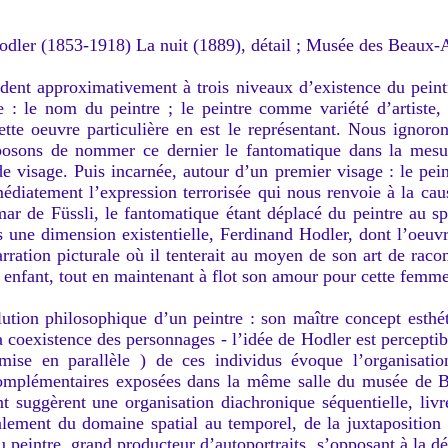
dler (1853-1918) La nuit (1889), détail ; Musée des Beaux-
t approximativement à trois niveaux d’existence du peintr
 : le nom du peintre ; le peintre comme variété d’artiste,
tte oeuvre particulière en est le représentant. Nous ignoron
oposons de nommer ce dernier le fantomatique dans la mesu
de visage. Puis incarnée, autour d’un premier visage : le pe
diatement l’expression terrorisée qui nous renvoie à la caus
mar de Füssli, le fantomatique étant déplacé du peintre au sp
s une dimension existentielle, Ferdinand Hodler, dont l’oeuv
arration picturale où il tenterait au moyen de son art de racon
 enfant, tout en maintenant à flot son amour pour cette femme
on philosophique d’un peintre : son maître concept esthétiq
la coexistence des personnages - l’idée de Hodler est perceptib
a mise en parallèle ) de ces individus évoque l’organisati
omplémentaires exposées dans la même salle du musée de B
t suggèrent une organisation diachronique séquentielle, livré
calement du domaine spatial au temporel, de la juxtaposition 
u peintre, grand producteur d’autoportraits, s’opposant à la d