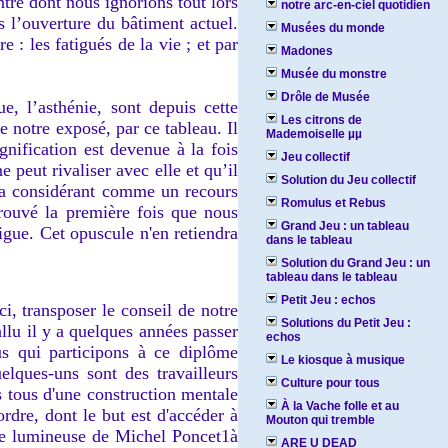
ntre dont nous ignorions tout lors
notre arc-en-ciel quotidien
 l’ouverture du bâtiment actuel.
Musées du monde
 : les fatigués de la vie ; et par
Madones
Musée du monstre
Drôle de Musée
e, l’asthénie, sont depuis cette
Les citrons de
e notre exposé, par ce tableau. Il
Mademoiselle µµ
nification est devenue à la fois
Jeu collectif
 peut rivaliser avec elle et qu’il
Solution du Jeu collectif
 la considérant comme un recours
Romulus et Rebus
rouvé la première fois que nous
Grand Jeu : un tableau
igue. Cet opuscule n'en retiendra
dans le tableau
Solution du Grand Jeu : un
tableau dans le tableau
Petit Jeu : echos
 transposer le conseil de notre
Solutions du Petit Jeu :
lu il y a quelques années passer
echos
us qui participons à ce diplôme
Le kiosque à musique
elques-uns sont des travailleurs
Culture pour tous
s tous d'une construction mentale
À la Vache folle et au
rdre, dont le but est d'accéder à
Mouton qui tremble
hèse lumineuse de Michel Poncet1à
ARE U DEAD