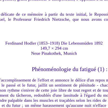
licate de ce mémoire à partir du texte initial, le Reposoi
uel, le Professeur Friedrich Nietzsche, que nous avons c
Ferdinand Hodler (1853–1918) Die Lebensmüden 1892
149,7 × 294 cm
Neue Pinakothek, Munich
Phénoménologie du fatigué (1) :
accomplissement de l'effort et annonce le délice d'un repos 
le passé et le futur, jaillit un sentiment de plénitude - cha
 son rythme s'enivre de cette joie libre de tout regret et de t
tement du tâcheron, redoublés d'une lassitude à l'égard du m
rendre palpable dans les muscles et traçables selon les rides d
 et du futur ; un même harassement qu'aucune nuit n'efface un