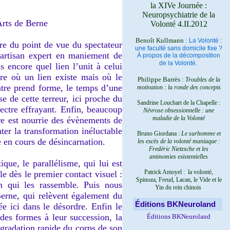
la XIVe Journée :
Neuropsychiatrie de la
Arts de Berne
Volonté 4.II.2012
Benoît Kullmann :
La Volonté :
e du point de vue du spectateur
une faculté sans domicile fixe ?
 artisan expert en maniement de
À propos de la décomposition
de la Volonté.
s encore quel lien l’unit à celui
re où un lien existe mais où le
Philippe Barrès :
Troubles de la
intre prend forme, le temps d’une
motivation : la ronde des concepts
e de cette terreur, ici proche du
Sandrine Louchart de la Chapelle :
ectre effrayant. Enfin, beaucoup
Névrose obsessionnelle : une
maladie de la Volonté
re est nourrie des évènements de
ter la transformation inéluctable
Bruno Giordana :
Le surhomme et
 en cours de désincarnation.
les excès de la volonté maniaque :
Fredéric Nietzsche et les
antinomies existentielles
ue, le parallélisme, qui lui est
Patrick Amoyel : la volonté,
le dès le premier contact visuel :
Spinoza, Freud, Lacan, le Vide et le
on qui les rassemble. Puis nous
Yin du rein chinois
erne, qui relèvent également du
Éditions BKNeuroland
e ici dans le désordre. Enfin le
des formes à leur succession, la
Éditions BKNeuroland
égradation rapide du corps de son