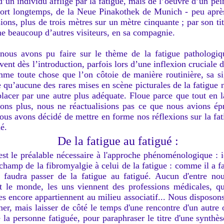
’un individu affligé par la fatigue, mais de l’oeuvre d’un pei
a fort longtemps, de la Neue Pinakothek de Munich - peu après
ons, plus de trois mètres sur un mètre cinquante ; par son titre
e beaucoup d’autres visiteurs, en sa compagnie.
nous avons pu faire sur le thème de la fatigue pathologiqu
vent dès l’introduction, parfois lors d’une inflexion cruciale d
mme toute chose que l’on côtoie de manière routinière, sa sig
 qu’aucune des rares mises en scène picturales de la fatigue ne
placer par une autre plus adéquate. Floue parce que tout en
ions plus, nous ne réactualisions pas ce que nous avions ép
us avons décidé de mettre en forme nos réflexions sur la fat
é.
De la fatigue au fatigué :
 préalable nécessaire à l'approche phénoménologique : ici,
amp de la fibromyalgie à celui de la fatigue : comme il a fal
 faudra passer de la fatigue au fatigué. Aucun d'entre no
t le monde, les uns viennent des professions médicales, qu
es encore appartiennent au milieu associatif... Nous disposon
er, mais laisser de côté le temps d'une rencontre d'un autre o
e la personne fatiguée, pour paraphraser le titre d'une synt