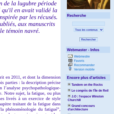
on de la lugubre période
qu'il en avait validé la
Recherche
nspirée par les récusés.
oubliés, aux manuscrits
 le témoin navré.
Rechercher
Webmaster - Infos
Webmestre
Favoris
Recommander
Version mobile
crit en 2011, et dont la dimension
Encore plus d'articles
 parties : la description précise
Tandem on the Rocks
in l’analyse psychopathologique-
Le congrès de l'île de Reil
 Notre sujet, la fatigue, ou plus
J.O : l'espace Winston
es livrés à un exercice de style
Churchill
apitre traitant de la fatigue dans
Grand concours
 ‟la phénoménologie du fatigué‟,
d'architecture