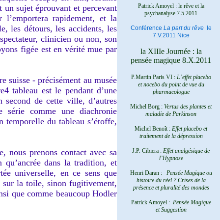
Patrick Amoyel : le rêve et la
t un sujet éprouvant et percevant
psychanalyse
7.5.2011
 l’emportera rapidement, et la
e, les détours, les accidents, les
Conférence
La part du rêve
le
7.V.2011 Nice
spectateur, clinicien ou non, son
oyons figée est en vérité mue par
la XIIIe Journée : la
pensée magique 8.X.2011
P.Martin Paris VI :
L’effet placebo
re suisse - précisément au musée
et nocebo du point de vue du
e4 tableau est le pendant d’une
pharmacologue
econd de cette ville, d’autres
Michel Borg :
Vertus des plantes et
tte série comme une diachronie
maladie de Parkinson
n temporelle du tableau s’étoffe,
Michel Benoît :
Effet placebo et
traitement de la dépression
e, nous prenons contact avec sa
J.P. Cibiera :
Effet analgésique de
l’Hypnose
 qu’ancrée dans la tradition, et
rtée universelle, en ce sens que
Henri Daran :
Pensée Magique ou
histoire du réel ?
Crises de la
sur la toile, sinon fugitivement,
présence et pluralité des mondes
t ainsi que comme beaucoup Hodler
Patrick Amoyel :
Pensée Magique
et Suggestion