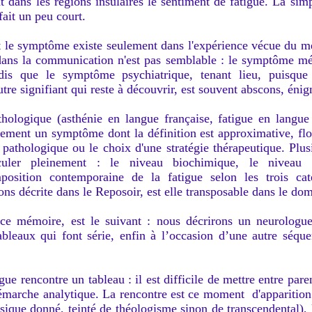
t dans les régions insulaires le sentiment de fatigue. La simp
fait un peu court.
 le symptôme existe seulement dans l'expérience vécue du mé
dans la communication n'est pas semblable : le symptôme mé
dis que le symptôme psychiatrique, tenant lieu, puisque 
re signifiant qui reste à découvrir, est souvent abscons, éni
athologique (asthénie en langue française, fatigue en langu
ement un symptôme dont la définition est approximative, flou
té pathologique ou le choix d'une stratégie thérapeutique. Plus
ticuler pleinement : le niveau biochimique, le niveau 
osition contemporaine de la fatigue selon les trois caté
vons décrite dans le Reposoir, est elle transposable dans le d
 ce mémoire, est le suivant : nous décrirons un neurologu
bleaux qui font série, enfin à l’occasion d’une autre séquen
 rencontre un tableau : il est difficile de mettre entre pare
démarche analytique. La rencontre est ce moment d'apparition
sique donné, teinté de théologisme sinon de transcendental),