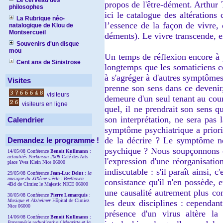
Le cerveau des
propos de l'être-dément. Arthur T
philosophes
ici le catalogue des altérations
La Rubrique néo-
l’essence de la façon de vivre,
natalogique de Klou de
Montsercueil
déments). Le vivre transcende, e
Souvenirs d'un disque
mou
Un temps de réflexion encore à 
Cent ans de Sinistrose
longtemps que les somaticiens c
à s'agréger à d'autres symptômes
Visites
prenne son sens dans ce devenir
visiteurs
demeure d'un seul tenant au cour
visiteurs en ligne
quel, il ne prendrait son sens qu
son interprétation, ne sera pas
Calendrier
symptôme psychiatrique a priori
de la décrire ? Le symptôme n
Demandez le programme !
psychique ? Nous soupçonnons qu
14/05/08 Conférence
Benoit Kullmann
:
actualités Parkinson 2008
Café des Arts
l'expression d'une réorganisatio
place Yves Klein Nice 06000
indiscutable : s'il paraît ainsi
29/05/08 Conférence
Jean-Luc Delut
:
la
musique du XIXème siècle : Beethoven
consistance qu'il n'en possède, 
4Bd de Cimiez le Majestic NICE 06000
une causalité autrement plus co
30/05/08 Conférence
Pierre Lemarquis
:
Musique et Alzheimer
Hôpital de Cimiez
les deux disciplines : cependan
Nice 06000
présence d'un virus altère la
14/06/08 Conférence
Benoit Kullmann
:
Paramnésie reduplicative ( Magritte et la