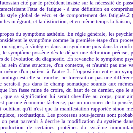
atossian cité par le précédent insiste sur la nécessité de pass
 caractérisant l'état de fatigue - à une définition en compréh
 du style global de vécu et de comportement des fatigués.2 
n les intégrant, et la distinction, et en même temps la liaiso
propos du symptôme asthénie. En règle générale, les psychiatr
onsidèrent le symptôme comme la première étape d'un processu
 ou signes, à s'intégrer dans un syndrome puis dans la confir
, le symptôme possède dès le départ une définition précise, p
s de l'évolution du diagnostic. En revanche le symptôme psyc
'au sein d'une structure, d'un contexte, et n'aurait pas une va
 la même d'un patient à l'autre 3. L'opposition entre un s
 ambigu est-elle si franche, ne forcerait-on pas une différe
e serait-il pas dans le champ somatique soumis aux mêmes
e l'on fasse mine de croire, du haut de ce dernier, que le
n, que sa signification lui serait chevillée au corps, pour ain
, c'est par une économie fâcheuse, par un raccourci de la pens
et oubliant qu'il n'est que la manifestation rapportée sinon m
mplexe, stochastique. Les processus sous-jacents sont probab
t on peut parvenir à décrire la modification du système dan
 production de certaines protéines du système immunita