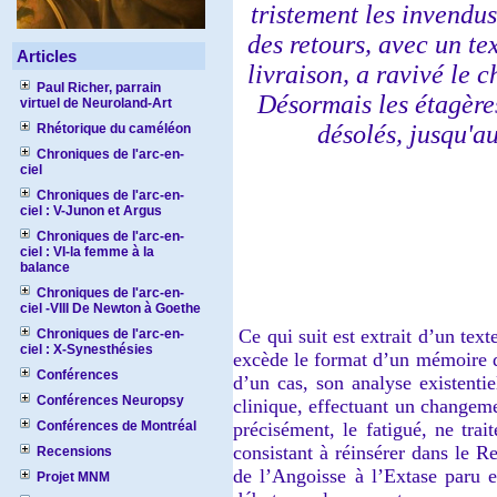
tristement les invendus
des retours, avec un te
Articles
livraison, a ravivé le 
Paul Richer, parrain
Désormais les étagères
virtuel de Neuroland-Art
désolés, jusqu'a
Rhétorique du caméléon
Chroniques de l'arc-en-
ciel
Chroniques de l'arc-en-
ciel : V-Junon et Argus
Chroniques de l'arc-en-
ciel : VI-la femme à la
balance
Chroniques de l'arc-en-
ciel -VIII De Newton à Goethe
Ce qui suit est extrait d’un texte
Chroniques de l'arc-en-
ciel : X-Synesthésies
excède le format d’un mémoire de
Conférences
d’un cas, son analyse existenti
Conférences Neuropsy
clinique, effectuant un changeme
Conférences de Montréal
précisément, le fatigué, ne tra
consistant à réinsérer dans le Re
Recensions
de l’Angoisse à l’Extase paru e
Projet MNM