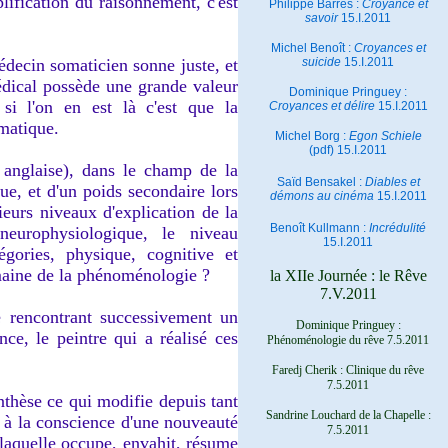
lification du raisonnement, c'est
Philippe Barrès :
Croyance et
savoir
15.I.2011
Michel Benoît :
Croyances et
decin somaticien sonne juste, et
suicide
15.I.2011
dical possède une grande valeur
Dominique Pringuey :
si l'on en est là c'est que la
Croyances et délire
15.I.2011
gmatique.
Michel Borg :
Egon Schiele
(pdf) 15.I.2011
e anglaise), dans le champ de la
Saïd Bensakel :
Diables et
e, et d'un poids secondaire lors
démons au cinéma
15.I.2011
ieurs niveaux d'explication de la
Benoît Kullmann :
Incrédulité
neurophysiologique, le niveau
15.I.2011
gories, physique, cognitive et
omaine de la phénoménologie ?
la XIIe Journée : le Rêve
7.V.2011
e rencontrant successivement un
Dominique Pringuey :
ce, le peintre qui a réalisé ces
Phénoménologie du rêve 7.5.2011
Faredj Cherik : Clinique du rêve
7.5.2011
nthèse ce qui modifie depuis tant
Sandrine Louchard de la Chapelle :
 à la conscience d'une nouveauté
7.5.2011
 laquelle occupe, envahit, résume