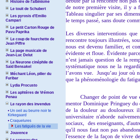
débute par la rencontre non pas d
Histoire de l'albinisme
de notre première visite, il y 
Le touit de Schubert
Tableau singulier par ses dimensi
Les pyrosis d'Emilio
le temps passé, sans doute comm
Campari
Le petit Carton Rouge de
Pavu Paprika
Les diverses interventions que 
Le coup de fourchette de
rencontre toujours illustrées, sou
Jean Piffre
nous est devenu familier, et co
La page musicale de
évidente et floue. Évidente parce
Jean-Luc Delut
n’est jamais question de la rem
Le Neurone cinéphile de
systématique nous ne la regard
Saïd Bensakel
l’avons vue. Jusqu’au jour où no
Méchant Léon, pilier du
Furibar
que la phénoménologie du fatigu
Lydia Procusto
Les aphtères de Vrémon
Changer de point de vue est le
Penau
mentor Dominique Pringuey du ch
Le rayon des invendus
de la douleur au douloureux il
•
Un oeil au beurre noir te
Kirkegaard
universitaire n'aborde naïvemen
•
Craquelures
sociaux, des enseignants, d'autr
Les fatigués de la vie
qu'il nous faut non pas abandonn
Jouvence
l'essence de la façon de vivre d