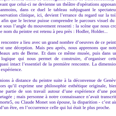
avant que celui-ci ne devienne un théâtre d'opérations apposan
anmoins, dans ce duel le tableau subjuguant le spectateur
servation clinique, ici, devient l’errance du regard sur la toil
afin que le lecteur puisse comprendre le parcours visuel du 
ée sous l’angle du mouvement ressenti : la scène que nous cr
Le nom du peintre est retenu à peu près : Hodler, Holder...
rencontre a lieu avec un grand nombre d’oeuvres de ce peint
t une déception. Mais peu après, nous apprenons que notr
eaux arts de Berne. Et dans ce même musée, puis dans un s
 logique qui nous permet de construire, d’organiser ce
quasi intact l’essentiel de la première rencontre. La dimensio
e expérience.
enions à distance du peintre suite à la déconvenue de Genèv
rs qu’il exprime une philosophie esthétique originale, bien
time partie de son travail autour d’une expérience d’une po
tagée ; mais personne à notre connaissance n’avait transcrit 
le morte5, ou Claude Monet son épouse, la disparition - c’es
’un être, en l’occurrence celle qui lui était le plus proche.