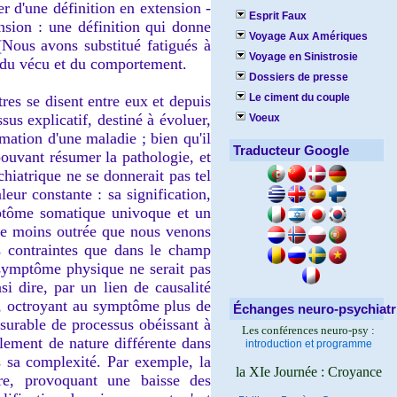
er d'une définition en extension -
Esprit Faux
ension : une définition qui donne
Voyage Aux Amériques
(Nous avons substitué fatigués à
Voyage en Sinistrosie
n, du vécu et du comportement.
Dossiers de presse
Le ciment du couple
es se disent entre eux et depuis
s explicatif, destiné à évoluer,
Voeux
mation d'une maladie ; bien qu'il
Traducteur Google
ouvant résumer la pathologie, et
hiatrique ne se donnerait pas tel
leur constante : sa signification,
ymptôme somatique univoque et un
nce moins outrée que nous venons
 contraintes que dans le champ
 symptôme physique ne serait pas
si dire, par un lien de causalité
ée, octroyant au symptôme plus de
Échanges neuro-psychiatr
esurable de processus obéissant à
Les conférences neuro-psy :
lement de nature différente dans
introduction et programme
s sa complexité. Par exemple, la
la XIe Journée : Croyance
ire, provoquant une baisse des