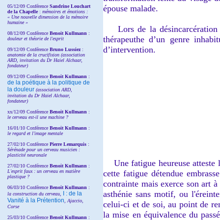
05/12/09 Conférence
Sandrine
Louchart
épouse malade.
de la Chapelle
:
mémoires et émotions :
« Une nouvelle dimension de la mémoire
humaine »
Lors de la désincarcération dé
08/12/09 Conférence
Benoit Kullmann
:
thérapeuthe d’un genre inhabit
douleur et théorie de l'esprit
d’intervention.
09/12/09 Conférence
Bruno Lussiez
:
anatomie de la crucifixion (association
ARD, invitation du Dr Haiel Alchaar,
fondateur)
09/12/09 Conférence
Benoit Kullmann
:
de la poétique à la politique de
la douleur
(
association ARD,
invitation
du Dr
Haiel Alchaar,
fondateur)
xx/12/09 Conférence
Benoit Kullmann
:
le cerveau est-il une machine ?
16/01/10 Conférence
Benoit Kullmann
:
le regard et l'image mentale
27/02/10 Conférence
P
ierre Lemarquis
:
Sérénade pour un cerveau musicien :
plasticité neuronale
Une fatigue heureuse atteste l'
27/02/10 Conférence
Benoit Kullmann
:
L'esprit faux : un cerveau en matière
cette fatigue détendue embrasse 
plastique ?
contrainte mais exerce son art à
06/03/10 Conférence
Benoit Kullmann
:
asthénie sans motif, ou l'érein
I : de la
la construction du cerveau,
Vanité à la Prétention
, Ajaccio,
celui-ci et de soi, au point de 
Corse
la mise en équivalence du passé
25/03/10
Conférence
Benoit Kullmann
: