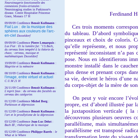
Neuroimagerie fonctionnelle des
connexions fronto-striatales
:
Neuroimaging studies in Parkinson¹s
Ferdinand Ho
disease. Centre Hospitalier Princesse
Grace, Monaco 17 H
09/09/09 Conférence
Benoit Kullmann
:
Ces trois moments corresponden
Fiat Lux : de la musique des
sphères aux couleurs de l'arc-
du tableau. D’abord symbolique
en-ciel
Dusseldorf
pinceaux et choix de coloris. Ce
09/09/09 Conférence
Pierre Lemarquis
:
qu’elle représente, et nous pr
Lux Fiat : Et la lumière fut: "J.S.Bach,
du cerveau bien tempéré à la théorie du
représenté inconsistant n’a pas 
chaos : cerveau, musique et
mathématiques Dusseldorf
pose. Nous en identifierons immé
19/09/09 Conférence
Benoit Kullmann
:
monstre installé dans le cauche
Magritte et la mémoire
plus dense et prenant corps dan
08/10/09 Conférence
Benoit Kullmann
:
l'image, entre virtuel et actuel
sa vie, devient le héros d’une n
C.U.M 21 H
du corps-objet de la mère de son
26/11/09 Conférence
Benoit Kullmann
:
L'esprit faux : du cerveau des facultés au
cerveau des catégories
On peut y voir encore l’évoluti
01/12/09 Conférence
Michel Borg
:
propre, est d’abord illustré par 
Parkinson et dépression
la juxtaposition verticale ( l
01/12/09 Conférence
Benoit Kullmann
:
l'art et le prosélytisme de la dépression
découvrons plusieurs oeuvres c
03/12/09 Conférence
Jean-Luc Delut
:
parallélisme, mais simultanémen
Bach III ; rhétorique de la musique
parallélisme est transposé radi
05/12/09 Conférence
Philippe Barrès
:
le
What et le Where
transformation lente du visage d