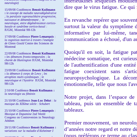
interleukines lesquelles modulen
neurologie)
dire que le virus fatigue. Ce qui 
15/09/08
Conférences
Benoit Kullmann
:
l
e concept de maladie neurodégénérative
; la
paralysie supranucléaire progressive,
En revanche repérer que souvent
naissance et démembrement ;
le
neurologue, entre dégénérescence cortico-
surtout la valeur du symptôme 
basale et syndrôme cortico-basal :
IUGM, Montréal 9H-12h
informative par lui-même, tan
17/09/08 Conférence
Pierre Lemarquis
:
communication a échoué, d'un aut
la cognition motrice à travers l'exemple
de Glenn Gould
Centre des Sciences de
Montreal
Quoiqu'il en soit, la fatigue p
22/09/08
Conférences
Benoit Kullmann
:
les démences fronto-temporales ; la
médecine somatique, est curieus
chorée de Huntington
IUGM, Montréal
9H-12h
de l'authentification d'une enti
fatigue coexistent sans s'ar
23/09/08
Conférences
Benoit Kullmann
:
la démence à corps de Lewy ; les
neuropsychologique. La décomp
atrophies multi-systémiques ; le
neurologue et l'hystérie
IUGM, Montréal
émotionnelle, telle que nous l'a
9H-12h
2/10/08
Conférence
Benoit Kullmann :
la neurologie au féminin
Notre projet, dans l’espace de
21/10/08 Conférence
Jean-Luc Delut
:
la
tableau, puis un ensemble de ta
musique du XIXème siècle : Schubert
tableaux.
25/10/08 Conférence
Pierre Lemarquis
:
Musique et Dopamine
2nd World
Congress on Controversies in Neurology
Athènes
Premier mouvement, un neurologue
20/11/08
Conférence
Benoit Kullmann :
d’années notre regard et notre 
variations sur la maladie d'Alzheimer I
(nous préférons ce terme au clas