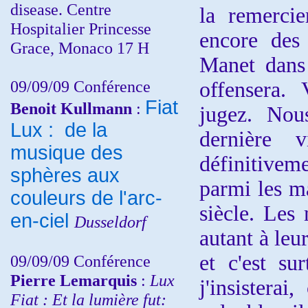
disease. Centre
la remercie
Hospitalier Princesse
encore des 
Grace, Monaco 17 H
Manet dans 
09/09/09 Conférence
offensera.
Fiat
Benoit Kullmann
:
jugez. Nou
Lux : de la
dernière v
musique des
définitivem
sphères aux
parmi les m
couleurs de l'arc-
siècle. Les 
en-ciel
Dusseldorf
autant à leu
et c'est su
09/09/09 Conférence
Pierre Lemarquis
:
Lux
j'insistera
Fiat : Et la lumière fut: