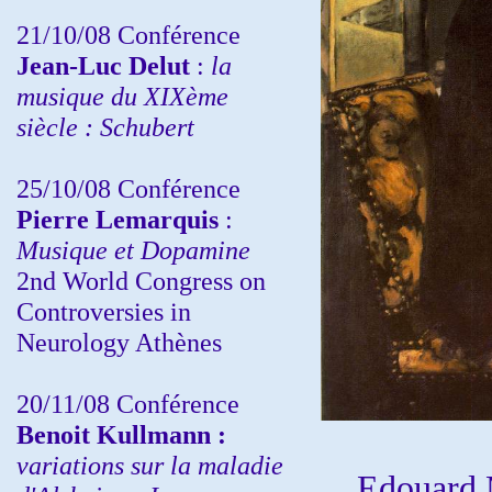
21/10/08 Conférence
Jean-Luc Delut
:
la
musique du XIXème
siècle : Schubert
25/10/08 Conférence
Pierre Lemarquis
:
Musique et Dopamine
2nd World Congress on
Controversies in
Neurology Athènes
20/11/08
Conférence
Benoit Kullmann :
variations sur la maladie
Edouard