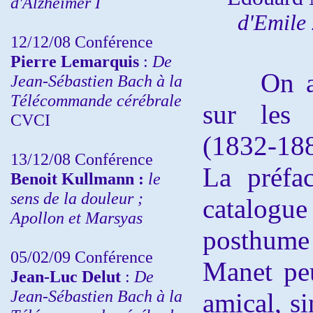
d'Alzheimer I
d'Emile
12/12/08 Conférence
Pierre Lemarquis
:
De
On a co
Jean-Sébastien Bach à la
Télécommande cérébrale
sur les 
CVCI
(1832-18
13/12/08
Conférence
La préfa
Benoit Kullmann :
le
sens de la douleur ;
catalog
Apollon et Marsyas
posthume
05/02/09 Conférence
Manet pe
Jean-Luc Delut
:
De
Jean-Sébastien Bach à la
amical, s