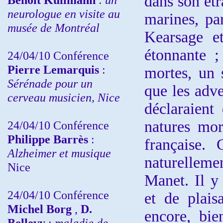
dans son étr
neurologue en visite au
marines, pa
musée de Montréal
Kearsage et
étonnante ;
24/04/10
Conférence
Pierre Lemarquis
:
mortes, un 
Sérénade pour un
que les adv
cerveau musicien, Nice
déclaraient
natures mor
24/04/10
Conférence
Philippe Barrès
:
française. 
Alzheimer et musique
naturelleme
Nice
Manet. Il y
24/04/10
Conférence
et de plaisa
Michel Borg
,
D.
encore, bie
Bellevy
:
maladie de