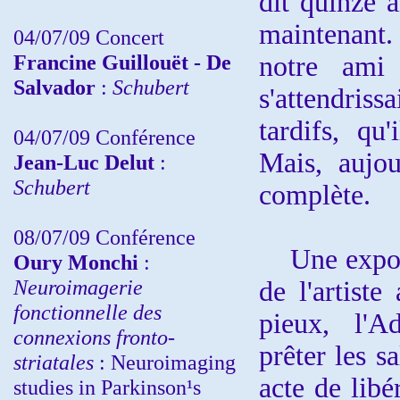
dit quinze a
maintenant. 
04/07/09 Concert
Francine Guillouët - De
notre ami 
Salvador
:
Schubert
s'attendris
tardifs, qu
04/07/09 Conférence
Mais, aujou
Jean-Luc Delut
:
Schubert
complète.
08/07/09 Conférence
Une exposit
Oury Monchi
:
Neuroimagerie
de l'artist
fonctionnelle des
pieux, l'A
connexions fronto-
prêter les s
striatales
: Neuroimaging
acte de libé
studies in Parkinson¹s