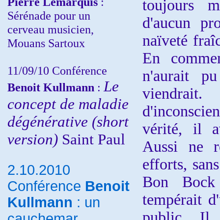
Pierre Lemarquis
:
toujours m
Sérénade pour un
d'aucun pr
cerveau musicien,
naïveté fraî
Mouans Sartoux
En commenç
11/09/10
Conférence
n'aurait p
Le
Benoit Kullmann
:
viendrait
concept de maladie
d'inconscie
dégénérative (short
vérité, il 
version)
Saint Paul
Aussi ne re
efforts, san
2.10.2010
Bon Bock 
Conférence
Benoit
tempérait d
Kullmann
: un
public. Il
cauchemar