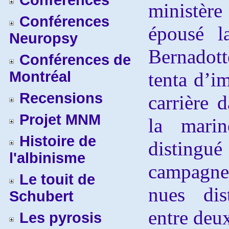
Conférences
ministèr
Conférences
épousé l
Neuropsy
Bernadott
Conférences de
Montréal
tenta d’im
Recensions
carrière 
Projet MNM
la marin
Histoire de
distingué
l'albinisme
campagn
Le touit de
nues dis
Schubert
entre deu
Les pyrosis