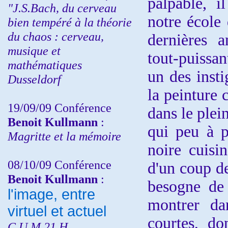
palpable, il
"J.S.Bach, du cerveau
notre école
bien tempéré à la théorie
du chaos : cerveau,
dernières 
musique et
tout-puissan
mathématiques
un des insti
Dusseldorf
la peinture c
19/09/09 Conférence
dans le plei
Benoit Kullmann
:
qui peu à p
Magritte et la mémoire
noire cuisi
08/10/09 Conférence
d'un coup de
Benoit Kullmann
:
besogne de 
l'image, entre
montrer da
virtuel et actuel
courtes, do
C.U.M 21 H