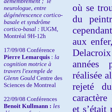
démembrement ;
le
où se tro
neurologue, entre
dégénérescence cortico-
du peint
basale et syndrôme
cependant
cortico-basal :
IUGM,
Montréal 9H-12h
aux enfer
17/09/08 Conférence
Delacroix
Pierre Lemarquis
:
la
années p
cognition motrice à
travers l'exemple de
réalisée a
Glenn Gould
Centre des
rejeté d
Sciences de Montreal
caractère
22/09/08
Conférences
Benoit Kullmann :
les
et s’était