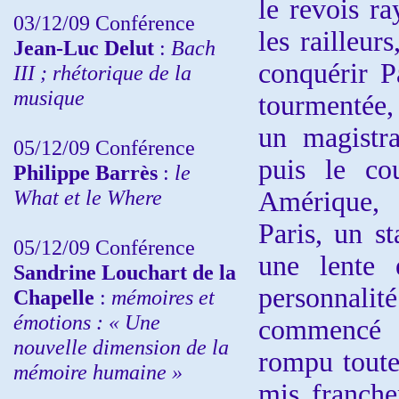
le revois ra
03/12/09 Conférence
les railleur
Jean-Luc Delut
:
Bach
conquérir P
III ; rhétorique de la
musique
tourmentée,
un magistra
05/12/09 Conférence
puis le co
Philippe Barrès
:
le
What et le Where
Amérique, 
Paris, un st
05/12/09 Conférence
une lente 
Sandrine
Louchart de la
personnal
Chapelle
:
mémoires et
émotions : « Une
commencé à
nouvelle dimension de la
rompu toute 
mémoire humaine »
mis franche