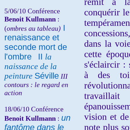
remit à l
5/06/10
Conférence
conquérir le
Benoit Kullmann
:
tempérament 
I
(
ombres au tableau)
concessions
renaissance et
dans la voie
seconde mort de
cette époqu
l'ombre
II
la
s'éclaircir :
naissance de la
à des toi
peinture
Séville
III
révolutionn
contours : le regard en
action
travaill
épanouissem
18/06/10
Conférence
vision et de
un
Benoit Kullmann
:
note plus so
fantôme dans le