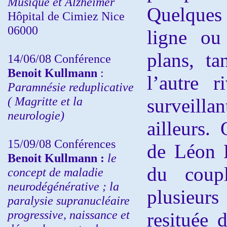
Musique et Alzheimer
Quelques
Hôpital de Cimiez Nice
06000
ligne ou
plans, t
14/06/08 Conférence
Benoit Kullmann
:
l’autre r
Paramnésie reduplicative
( Magritte et la
surveilla
neurologie)
ailleurs.
15/09/08
Conférences
de Léon K
Benoit Kullmann :
l
e
du coupl
concept de maladie
neurodégénérative ; la
plusieur
paralysie supranucléaire
progressive, naissance et
resituée 