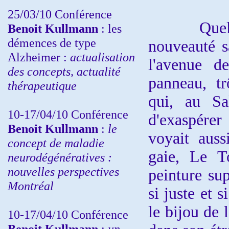
25/03/10
Conférence
Quelles t
Benoit Kullmann
: les
démences de type
nouveauté sa
Alzheimer :
actualisation
l'avenue d
des concepts, actualité
panneau, tr
thérapeutique
qui, au Sa
10-17/04/10
Conférence
d'exaspérer
Benoit Kullmann
:
le
voyait auss
concept de maladie
gaie, Le T
neurodégénératives :
nouvelles perspectives
peinture su
Montréal
si juste et 
le bijou de 
10-17/04/10
Conférence
Benoit Kullmann
:
un