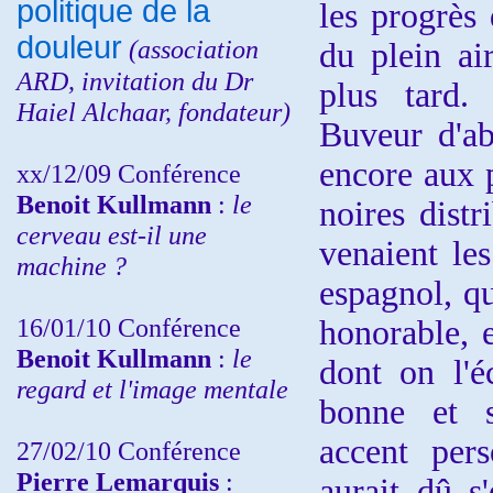
politique de la
les progrès 
douleur
(
association
du plein air
ARD,
invitation
du Dr
plus tard.
Haiel Alchaar, fondateur)
Buveur d'ab
encore aux 
xx/12/09 Conférence
Benoit Kullmann
:
le
noires distr
cerveau est-il une
venaient le
machine ?
espagnol, q
16/01/10 Conférence
honorable, e
Benoit Kullmann
:
le
dont on l'é
regard et l'image mentale
bonne et s
accent pers
27/02/10 Conférence
P
ierre Lemarquis
:
aurait dû s'