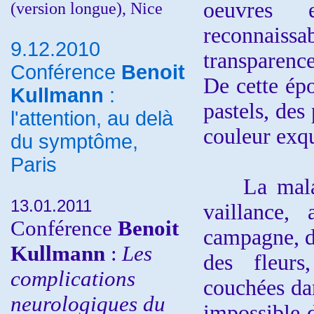
oeuvres 
(version longue), Nice
reconnaissab
9.12.2010
transparence
Conférence
Benoit
De cette ép
Kullmann
:
pastels, des 
l'attention, au delà
couleur exqu
du symptôme,
Paris
La maladie 
13.01.2011
vaillance, 
Conférence
Benoit
campagne, d'
Kullmann
:
Les
des fleurs
complications
couchées dan
neurologiques du
impossible d