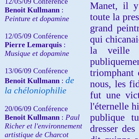
12/05/09 Conférence
Manet, il y
Benoit Kullmann
:
toute la pre
Peinture et dopamine
grand peint
12/05/09 Conférence
qui chicanai
Pierre Lemarquis
:
la veille 
Musique et dopamine
publique
13/06/09 Conférence
triomphant 
de
Benoit Kullmann
:
nous, les fi
la chéloniophilie
fut une vic
l'éternelle 
20/06/09 Conférence
publique tu
Benoit Kullmann
:
Paul
Richer et l'environnement
dresser des
artistique de Charcot