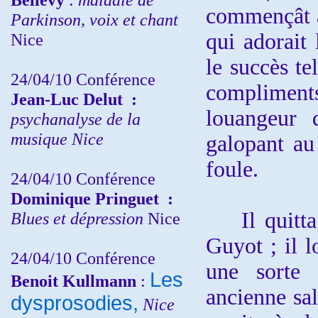
commençât à 
Parkinson, voix et chant
qui adorait
Nice
le succès te
24/04/10
Conférence
complimen
Jean-Luc Delut
:
louangeur 
psychanalyse de la
musique
Nice
galopant au
foule.
24/04/10
Conférence
Dominique Pringuet
:
Il quitta s
Blues et dépression
Nice
Guyot ; il l
24/04/10
Conférence
une sorte 
Les
Benoit Kullmann
:
ancienne sall
dysprosodies,
Nice