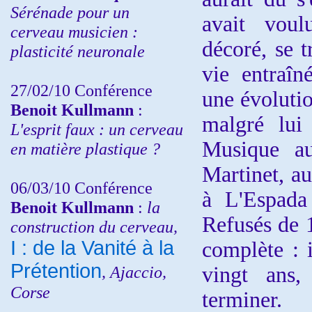
Sérénade pour un
avait voul
cerveau musicien :
décoré, se 
plasticité neuronale
vie entraî
27/02/10 Conférence
une évolution
Benoit Kullmann
:
malgré lui 
L'esprit faux : un cerveau
Musique aux
en matière plastique ?
Martinet, au
06/03/10 Conférence
à L'Espada
Benoit Kullmann
:
la
Refusés de 1
construction du cerveau,
I : de la Vanité à la
complète : i
Prétention
, Ajaccio,
vingt ans,
Corse
terminer.