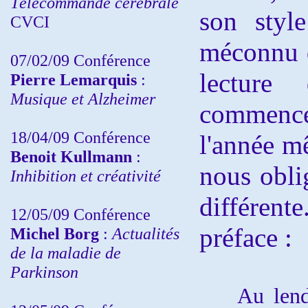
Télécommande cérébrale
son style
CVCI
méconnu d
07/02/09 Conférence
lecture
Pierre Lemarquis
:
Musique et Alzheimer
commencé 
18/04/09 Conférence
l'année m
Benoit Kullmann
:
nous obli
Inhibition et créativité
différent
12/05/09 Conférence
préface :
Michel Borg
:
Actualités
de la maladie de
Parkinson
Au lendem