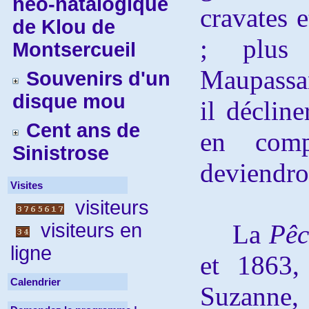
néo-natalogique
cravates 
de Klou de
; plus 
Montsercueil
Maupassan
Souvenirs d'un
disque mou
il décline
Cent ans de
en com
Sinistrose
deviendro
Visites
visiteurs
visiteurs en
La
Pêc
ligne
et 1863,
Calendrier
Suzann