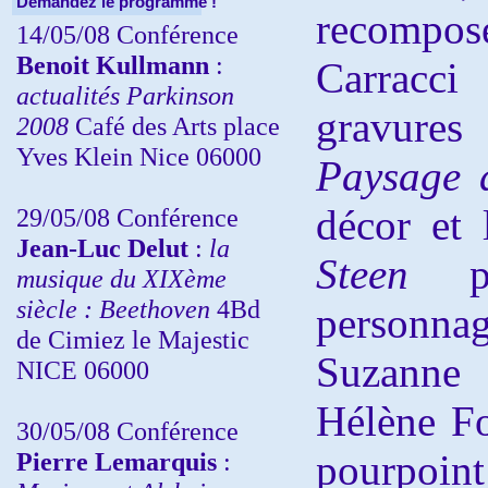
Demandez le programme !
recompos
14/05/08 Conférence
Benoit Kullmann
:
Carracc
actualités Parkinson
gravures
2008
Café des Arts place
Yves Klein Nice 06000
Paysage a
décor et
29/05/08 Conférence
Jean-Luc Delut
:
la
Steen
musique du XIXème
siècle : Beethoven
4Bd
personnag
de Cimiez le Majestic
Suzanne
NICE 06000
Hélène Fo
30/05/08 Conférence
Pierre Lemarquis
:
pourpoint