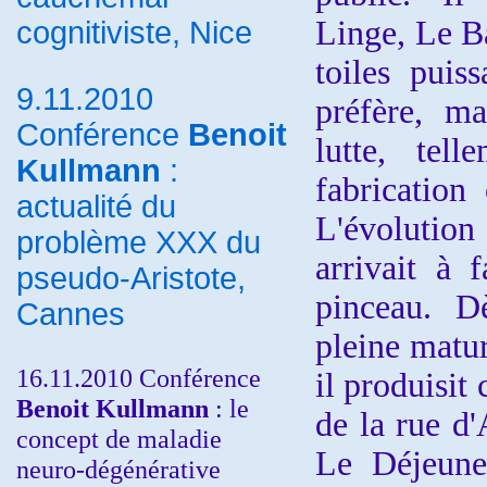
Linge, Le Ba
cognitiviste, Nice
toiles puis
9.11.2010
préfère, ma
Conférence
Benoit
lutte, tell
Kullmann
:
fabrication
actualité du
L'évolution
problème XXX du
arrivait à 
pseudo-Aristote,
pinceau. Dè
Cannes
pleine matur
16.11.2010 Conférence
il produisit
Benoit Kullmann
: le
de la rue d
concept de maladie
Le Déjeuner
neuro-dégénérative