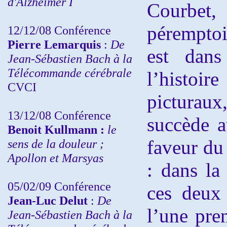
d'Alzheimer I
Courbe
péremptoi
12/12/08 Conférence
Pierre Lemarquis
:
De
est dans
Jean-Sébastien Bach à la
Télécommande cérébrale
l’histo
CVCI
pictura
13/12/08
Conférence
succède a
Benoit Kullmann :
le
faveur du 
sens de la douleur ;
Apollon et Marsyas
: dans la
05/02/09 Conférence
ces deux 
Jean-Luc Delut
:
De
l’une pren
Jean-Sébastien Bach à la