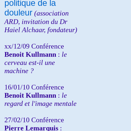
politique de la
douleur
(
association
ARD,
invitation
du Dr
Haiel Alchaar, fondateur)
xx/12/09 Conférence
Benoit Kullmann
:
le
cerveau est-il une
machine ?
16/01/10 Conférence
Benoit Kullmann
:
le
regard et l'image mentale
27/02/10 Conférence
P
ierre Lemarquis
: