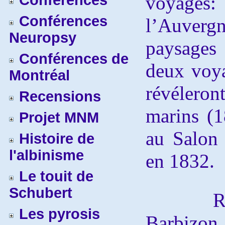
Conférences
voyages: 
Conférences
l’Auvergn
Neuropsy
paysages
Conférences de
deux voya
Montréal
révéleron
Recensions
marins (1
Projet MNM
au Salon 
Histoire de
l'albinisme
en 1832.
Le touit de
Schubert
Rousse
Les pyrosis
Barbiz