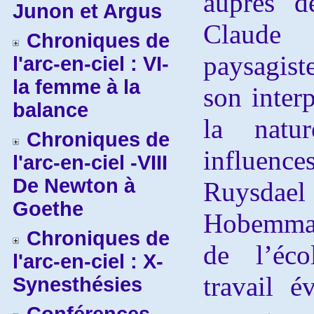
auprès d
Junon et Argus
Claude
Chroniques de
paysagis
l'arc-en-ciel : VI-
la femme à la
son inter
balance
la natu
Chroniques de
influenc
l'arc-en-ciel -VIII
De Newton à
Ruysda
Goethe
Hobemma 
Chroniques de
de l’éco
l'arc-en-ciel : X-
travail é
Synesthésies