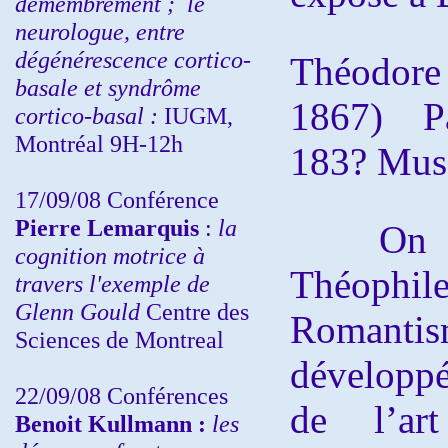
démembrement ;
le
neurologue, entre
dégénérescence cortico-
Théodor
basale et syndrôme
1867) Pa
cortico-basal :
IUGM,
Montréal 9H-12h
183? Mus
17/09/08 Conférence
Pierre Lemarquis
:
la
On com
cognition motrice à
Théophil
travers l'exemple de
Glenn Gould
Centre des
Romanti
Sciences de Montreal
développé
22/09/08
Conférences
de l’art
Benoit Kullmann :
les