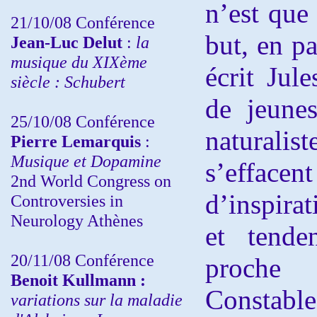
n’est que 
21/10/08 Conférence
but, en pa
Jean-Luc Delut
:
la
musique du XIXème
écrit Jul
siècle : Schubert
de jeune
25/10/08 Conférence
natural
Pierre Lemarquis
:
Musique et Dopamine
s’effacen
2nd World Congress on
d’inspira
Controversies in
Neurology Athènes
et tende
20/11/08
Conférence
proche 
Benoit Kullmann :
Constabl
variations sur la maladie