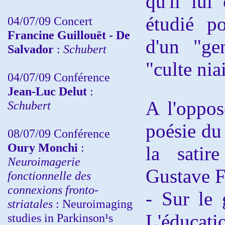
qu'il lui
étudié p
04/07/09 Concert
Francine Guillouët - De
d'un "gen
Salvador
:
Schubert
"culte nia
04/07/09 Conférence
Jean-Luc Delut
:
A l'oppos
Schubert
poésie du
08/07/09 Conférence
Oury Monchi
:
la satir
Neuroimagerie
Gustave F
fonctionnelle des
connexions fronto-
- Sur le 
striatales
: Neuroimaging
L'éduca
studies in Parkinson¹s