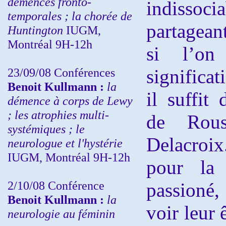
démences fronto-
indissoci
temporales ; la chorée de
partagean
Huntington
IUGM,
Montréal 9H-12h
si l’on
23/09/08
Conférences
significat
Benoit Kullmann :
la
il suffit
démence à corps de Lewy
; les atrophies multi-
de Rous
systémiques ; le
Delacroix
neurologue et l'hystérie
IUGM, Montréal 9H-12h
pour la
2/10/08
Conférence
passioné, 
Benoit Kullmann :
la
voir leur 
neurologie au féminin