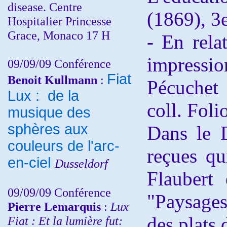
disease. Centre
(1869), 3e
Hospitalier Princesse
Grace, Monaco 17 H
- En rela
impressi
09/09/09 Conférence
Fiat
Benoit Kullmann
:
Pécuchet
Lux : de la
coll. Foli
musique des
sphères aux
Dans le D
couleurs de l'arc-
reçues qu
en-ciel
Dusseldorf
Flaubert 
09/09/09 Conférence
"Paysages
Pierre Lemarquis
:
Lux
des plats 
Fiat : Et la lumière fut: