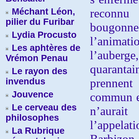
Méchant Léon,
reconnu
pilier du Furibar
bougonne
Lydia Procusto
l’animati
Les aphtères de
l’auber
Vrémon Penau
quarant
Le rayon des
invendus
prennen
Jouvence
commun en
Le cerveau des
n’aurait
philosophes
l’appel
La Rubrique
Barbizon 