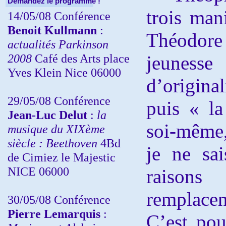
Demandez le programme !
trois man
14/05/08 Conférence
Benoit Kullmann
:
Théodor
actualités Parkinson
2008
Café des Arts place
jeunesse 
Yves Klein Nice 06000
d’origina
29/05/08 Conférence
puis « la
Jean-Luc Delut
:
la
soi-même, 
musique du XIXème
siècle : Beethoven
4Bd
je ne sai
de Cimiez le Majestic
NICE 06000
raisons
remplace
30/05/08 Conférence
Pierre Lemarquis
:
C’est pou