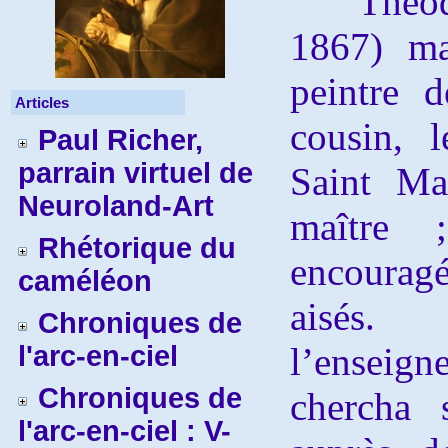
Théodor
1867)
ma
peintre 
Articles
cousin, 
Paul Richer,
parrain virtuel de
Saint Ma
Neuroland-Art
maître 
Rhétorique du
encourag
caméléon
aisés
Chroniques de
l'arc-en-ciel
l’enseign
Chroniques de
chercha 
l'arc-en-ciel : V-