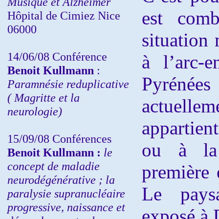
Musique et Alzheimer
est comb
Hôpital de Cimiez Nice
06000
situation
14/06/08 Conférence
à l’arc-e
Benoit Kullmann
:
Pyrénée
Paramnésie reduplicative
( Magritte et la
actuel
neurologie)
appartien
15/09/08
Conférences
ou à la 
Benoit Kullmann :
l
e
concept de maladie
première 
neurodégénérative ; la
Le pays
paralysie supranucléaire
progressive, naissance et
exposé à D