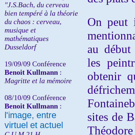
"J.S.Bach, du cerveau
bien tempéré à la théorie
On peut i
du chaos : cerveau,
musique et
mentionna
mathématiques
au début
Dusseldorf
les peint
19/09/09 Conférence
Benoit Kullmann
:
obtenir q
Magritte et la mémoire
défriche
08/10/09 Conférence
Fontaineb
Benoit Kullmann
:
l'image, entre
sites de 
virtuel et actuel
Théodore 
C.U.M 21 H