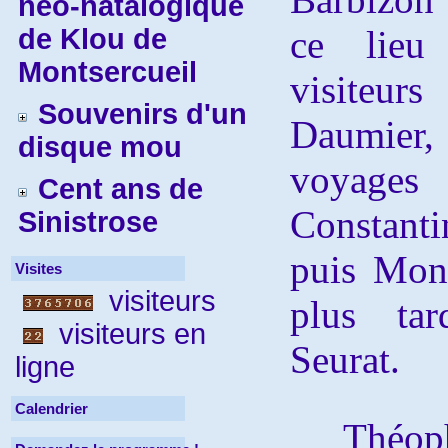
néo-natalogique
de Klou de
ce lieu
Montsercueil
visiteu
Souvenirs d'un
Daumier
disque mou
voyage
Cent ans de
Constanti
Sinistrose
puis Mone
Visites
visiteurs
plus tar
visiteurs en
Seurat.
ligne
Calendrier
Théophil