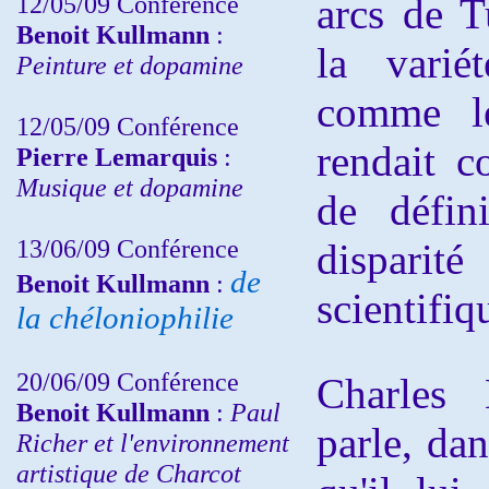
12/05/09 Conférence
arcs de T
Benoit Kullmann
:
la varié
Peinture et dopamine
comme le
12/05/09 Conférence
rendait c
Pierre Lemarquis
:
Musique et dopamine
de défin
13/06/09 Conférence
disparit
de
Benoit Kullmann
:
scientifiq
la chéloniophilie
20/06/09 Conférence
Charles 
Benoit Kullmann
:
Paul
parle, da
Richer et l'environnement
artistique de Charcot