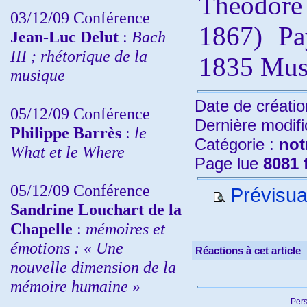
Théodor
03/12/09 Conférence
1867) Pay
Jean-Luc Delut
:
Bach
III ; rhétorique de la
1835 Mus
musique
Date de créatio
05/12/09 Conférence
Dernière modifi
Philippe Barrès
:
le
Catégorie :
not
What et le Where
Page lue
8081 
05/12/09 Conférence
Prévisua
Sandrine
Louchart de la
Chapelle
:
mémoires et
émotions : « Une
Réactions à cet article
nouvelle dimension de la
mémoire humaine »
Pers