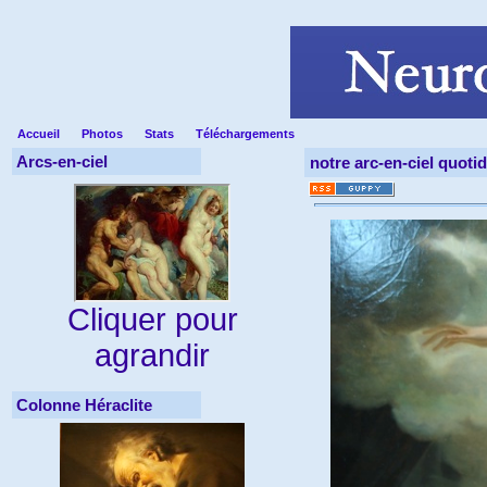
Accueil
Photos
Stats
Téléchargements
Arcs-en-ciel
notre arc-en-ciel quoti
Cliquer pour
agrandir
Colonne Héraclite