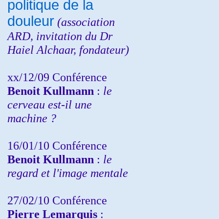
politique de la
douleur
(
association
ARD,
invitation
du Dr
Haiel Alchaar, fondateur)
xx/12/09 Conférence
Benoit Kullmann
:
le
cerveau est-il une
machine ?
16/01/10 Conférence
Benoit Kullmann
:
le
regard et l'image mentale
27/02/10 Conférence
P
ierre Lemarquis
: