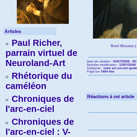
Articles
Paul Richer,
René Houasse 
parrain virtuel de
Neuroland-Art
Date de création :
03/07/2008 : 00
Dernière modification :
12/07/2008 
Catégorie :
notre arc-en-ciel quoti
Page lue
7494 fois
Rhétorique du
caméléon
Chroniques de
Réactions à cet article
l'arc-en-ciel
Chroniques de
l'arc-en-ciel : V-