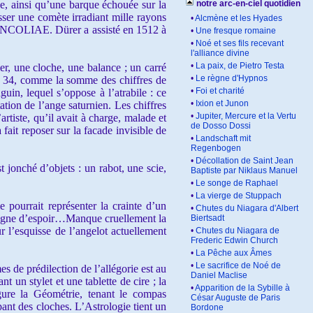
ne, ainsi qu’une barque échouée sur la
notre arc-en-ciel quotidien
sser une comète irradiant mille rayons
•
Alcmène et les Hyades
MELENCOLIAE. Dürer a assisté en 1512 à
•
Une fresque romaine
•
Noé et ses fils recevant
l'alliance divine
•
La paix, de Pietro Testa
r, une cloche, une balance ; un carré
•
Le règne d'Hypnos
t 34, comme la somme des chiffres de
•
Foi et charité
uin, lequel s’oppose à l’atrabile : ce
•
Ixion et Junon
ation de l’ange saturnien. Les chiffres
•
Jupiter, Mercure et la Vertu
artiste, qu’il avait à charge, malade et
de Dosso Dossi
 fait reposer sur la facade invisible de
•
Landschaft mit
Regenbogen
•
Décollation de Saint Jean
jonché d’objets : un rabot, une scie,
Baptiste par Niklaus Manuel
•
Le songe de Raphael
•
La vierge de Stuppach
pourrait représenter la crainte d’un
•
Chutes du Niagara d'Albert
n signe d’espoir…Manque cruellement la
Biertsadt
ur l’esquisse de l’angelot actuellement
•
Chutes du Niagara de
Frederic Edwin Church
•
La Pêche aux Âmes
•
Le sacrifice de Noé de
s de prédilection de l’allégorie est au
Daniel Maclise
 un stylet et une tablette de cire ; la
•
Apparition de la Sybille à
igure la Géométrie, tenant le compas
César Auguste de Paris
pant des cloches. L’Astrologie tient un
Bordone