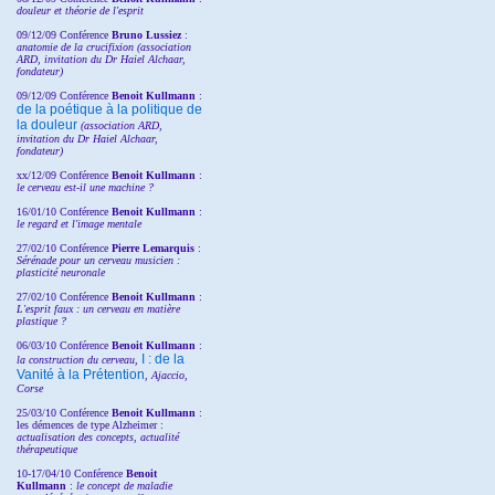
douleur et théorie de l'esprit
09/12/09 Conférence
Bruno Lussiez
:
anatomie de la crucifixion (association
ARD, invitation du Dr Haiel Alchaar,
fondateur)
09/12/09 Conférence
Benoit Kullmann
:
de la poétique à la politique de
la douleur
(
association ARD,
invitation
du Dr
Haiel Alchaar,
fondateur)
xx/12/09 Conférence
Benoit Kullmann
:
le cerveau est-il une machine ?
16/01/10 Conférence
Benoit Kullmann
:
le regard et l'image mentale
27/02/10 Conférence
P
ierre Lemarquis
:
Sérénade pour un cerveau musicien :
plasticité neuronale
27/02/10 Conférence
Benoit Kullmann
:
L'esprit faux : un cerveau en matière
plastique ?
06/03/10 Conférence
Benoit Kullmann
:
I : de la
la construction du cerveau,
Vanité à la Prétention
, Ajaccio,
Corse
25/03/10
Conférence
Benoit Kullmann
:
les démences de type Alzheimer :
actualisation des concepts, actualité
thérapeutique
10-17/04/10
Conférence
Benoit
Kullmann
:
le concept de maladie