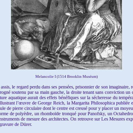
Melancolie I (1514 Brooklin Muséum)
is, le regard perdu dans ses pensées, prisonnier de son imaginaire, re
rogné soutenu par sa main gauche, la droite tenant sans conviction un c
ture aquatique aurait des effets bénéfiques sur la sécheresse du tempéra
illustrant l’œuvre de George Reich, la Margarita Philosophica publiée 
ule de pierre circulaire dont le centre est creusé pour y placer un moyeu
n forme de polyèdre, un rhomboïde tronqué pour Panofsky, un Octahe
 instruments de mesure des architectes. On retrouve sur Les Mesures ex
 gravure de Dürer.