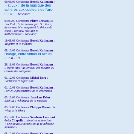
09/09/09 Conférence
Benoit Kullmann
:
Fiat Lux : de la musique des
sphères aux couleurs de l'arc-
en-ciel
Dusseldorf
09/09/09 Conférence
Pierre Lemarquis
:
Lux Fiat : Et la lumière fut: "J.S.Bach,
du cerveau bien tempéré à la théorie du
chaos : cerveau, musique et
mathématiques Dusseldorf
19/09/09 Conférence
Benoit Kullmann
:
Magritte et la mémoire
08/10/09 Conférence
Benoit Kullmann
:
l'image, entre virtuel et actuel
C.U.M 21 H
26/11/09 Conférence
Benoit Kullmann
:
L'esprit faux : du cerveau des facultés au
cerveau des catégories
01/12/09 Conférence
Michel Borg
:
Parkinson et dépression
01/12/09 Conférence
Benoit Kullmann
:
l'art et le prosélytisme de la dépression
03/12/09 Conférence
Jean-Luc Delut
:
Bach III ; rhétorique de la musique
05/12/09 Conférence
Philippe Barrès
:
le
What et le Where
05/12/09 Conférence
Sandrine
Louchart
de la Chapelle
:
mémoires et émotions :
« Une nouvelle dimension de la mémoire
humaine »
08/12/09 Conférence
Benoit Kullmann
: