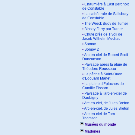
•
Chaumière à East Bergholt
de Constable
•
La cathédrale de Salisbury
de Constable
•
The Wreck Buoy de Turner
•
Binsey Ferry par Turner
•
Chute près de Tivoli de
Jacob Wilhelm Mechau
•
Somov
•
Somov 2
•
Arc-en-ciel de Robert Scott
Duncanson
•
Paysage après la pluie de
Théodore Rousseau
•
La pêche à Saint-Ouen
d'Edouard Manet
•
La plaine d'Epluches de
Camille Pissaro
•
Paysage à l'arc-en-ciel de
Daubigny
•
Arc-en-ciel, de Jules Breton
•
Arc-en-ciel, de Jules Breton
•
Arc-en-ciel de Tom
Thomson
Musées du monde
Madones