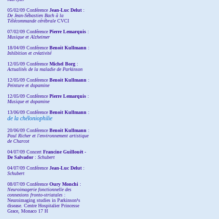
05/02/09 Conférence
Jean-Luc Delut
:
De Jean-Sébastien Bach à la
Télécommande cérébrale
CVCI
07/02/09 Conférence
Pierre Lemarquis
:
Musique et Alzheimer
18/04/09 Conférence
Benoit Kullmann
:
Inhibition et créativité
12/05/09 Conférence
Michel Borg
:
Actualités de la maladie de Parkinson
12/05/09 Conférence
Benoit Kullmann
:
Peinture et dopamine
12/05/09 Conférence
Pierre Lemarquis
:
Musique et dopamine
13/06/09 Conférence
Benoit Kullmann
:
de la chéloniophilie
20/06/09 Conférence
Benoit Kullmann
:
Paul Richer et l'environnement artistique
de Charcot
04/07/09 Concert
Francine Guillouët -
De Salvador
:
Schubert
04/07/09 Conférence
Jean-Luc Delut
:
Schubert
08/07/09 Conférence
Oury Monchi
:
Neuroimagerie fonctionnelle des
connexions fronto-striatales
:
Neuroimaging studies in Parkinson¹s
disease. Centre Hospitalier Princesse
Grace, Monaco 17 H