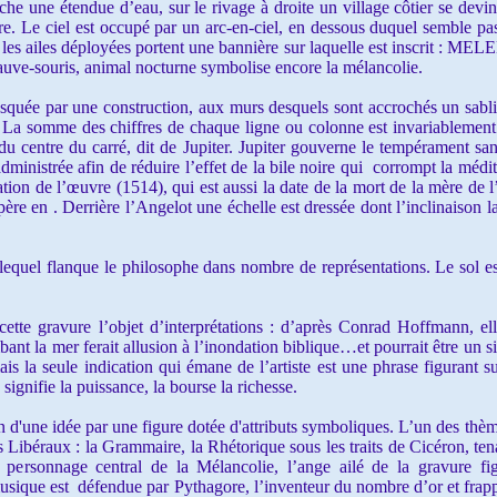
e une étendue d’eau, sur le rivage à droite un village côtier se devi
e. Le ciel est occupé par un arc-en-ciel, en dessous duquel semble pa
 les ailes déployées portent une bannière sur laquelle est inscrit : 
uve-souris, animal nocturne symbolise encore la mélancolie.
uée par une construction, aux murs desquels sont accrochés un sablie
. La somme des chiffres de chaque ligne ou colonne est invariablemen
du centre du carré, dit de Jupiter. Jupiter gouverne le tempérament sang
administrée afin de réduire l’effet de la bile noire qui corrompt la médit
ation de l’œuvre (1514), qui est aussi la date de la mort de la mère de l’
ère en . Derrière l’Angelot une échelle est dressée dont l’inclinaison la
quel flanque le philosophe dans nombre de représentations. Le sol est 
e gravure l’objet d’interprétations : d’après Conrad Hoffmann, elle 
bant la mer ferait allusion à l’inondation biblique…et pourrait être u
ais la seule indication qui émane de l’artiste est une phrase figurant s
ignifie la puissance, la bourse la richesse.
d'une idée par une figure dotée d'attributs symboliques. L’un des thème
ibéraux : la Grammaire, la Rhétorique sous les traits de Cicéron, tenant
e personnage central de la Mélancolie, l’ange ailé de la gravure f
 musique est défendue par Pythagore, l’inventeur du nombre d’or et frap