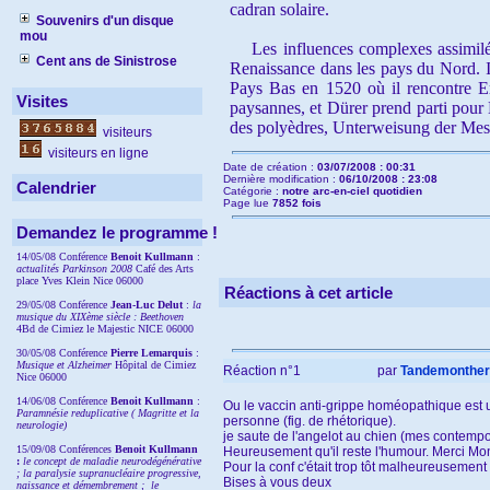
cadran solaire.
Souvenirs d'un disque
mou
Les influences complexes assimilées 
Cent ans de Sinistrose
Renaissance dans les pays du Nord. Il
Pays Bas en 1520 où il rencontre Er
Visites
paysannes, et Dürer prend parti pour
des polyèdres, Unterweisung der Mess
visiteurs
visiteurs en ligne
Date de création :
03/07/2008 : 00:31
Dernière modification :
06/10/2008 : 23:08
Calendrier
Catégorie :
notre arc-en-ciel quotidien
Page lue
7852 fois
Demandez le programme !
14/05/08 Conférence
Benoit Kullmann
:
actualités Parkinson 2008
Café des Arts
place Yves Klein Nice 06000
Réactions à cet article
29/05/08 Conférence
Jean-Luc Delut
:
la
musique du XIXème siècle : Beethoven
4Bd de Cimiez le Majestic NICE 06000
30/05/08 Conférence
Pierre Lemarquis
:
Musique et Alzheimer
Hôpital de Cimiez
Réaction n°1
par
Tandemonthe
Nice 06000
14/06/08 Conférence
Benoit Kullmann
:
Ou le vaccin anti-grippe homéopathique est un
Paramnésie reduplicative ( Magritte et la
personne (fig. de rhétorique).
neurologie)
je saute de l'angelot au chien (mes contempora
15/09/08
Conférences
Benoit Kullmann
Heureusement qu'il reste l'humour. Merci Mon
:
l
e concept de maladie neurodégénérative
Pour la conf c'était trop tôt malheureusement .
; la
paralysie supranucléaire progressive,
Bises à vous deux
naissance et démembrement ;
le