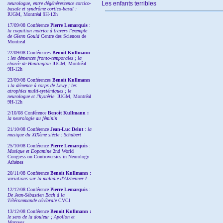
Les enfants terribles
neurologue, entre dégénérescence cortico-
basale et syndrôme cortico-basal :
IUGM, Montréal 9H-12h
17/09/08 Conférence
Pierre Lemarquis
:
la cognition motrice à travers l'exemple
de Glenn Gould
Centre des Sciences de
Montreal
22/09/08
Conférences
Benoit Kullmann
:
les démences fronto-temporales ; la
chorée de Huntington
IUGM, Montréal
9H-12h
23/09/08
Conférences
Benoit Kullmann
:
la démence à corps de Lewy ; les
atrophies multi-systémiques ; le
neurologue et l'hystérie
IUGM, Montréal
9H-12h
2/10/08
Conférence
Benoit Kullmann :
la neurologie au féminin
21/10/08 Conférence
Jean-Luc Delut
:
la
musique du XIXème siècle : Schubert
25/10/08 Conférence
Pierre Lemarquis
:
Musique et Dopamine
2nd World
Congress on Controversies in Neurology
Athènes
20/11/08
Conférence
Benoit Kullmann :
variations sur la maladie d'Alzheimer I
12/12/08 Conférence
Pierre Lemarquis
:
De Jean-Sébastien Bach à la
Télécommande cérébrale
CVCI
13/12/08
Conférence
Benoit Kullmann :
le sens de la douleur ; Apollon et
Marsyas