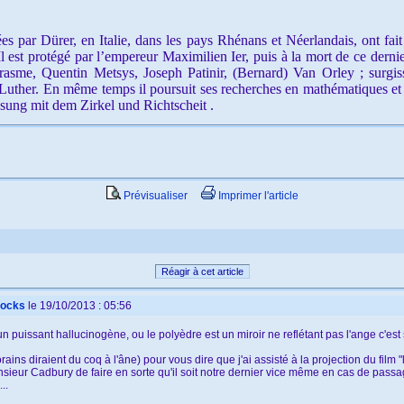
par Dürer, en Italie, dans les pays Rhénans et Néerlandais, ont fait d
 est protégé par l’empereur Maximilien Ier, puis à la mort de ce dern
asme, Quentin Metsys, Joseph Patinir, (Bernard) Van Orley ; surgiss
 Luther. En même temps il poursuit ses recherches en mathématiques et 
ung mit dem Zirkel und Richtscheit .
Prévisualiser
Imprimer l'article
Réagir à cet article
rocks
le 19/10/2013 : 05:56
 puissant hallucinogène, ou le polyèdre est un miroir ne reflétant pas l'ange c'est
ins diraient du coq à l'âne) pour vous dire que j'ai assisté à la projection du film "l
sieur Cadbury de faire en sorte qu'il soit notre dernier vice même en cas de passa
..