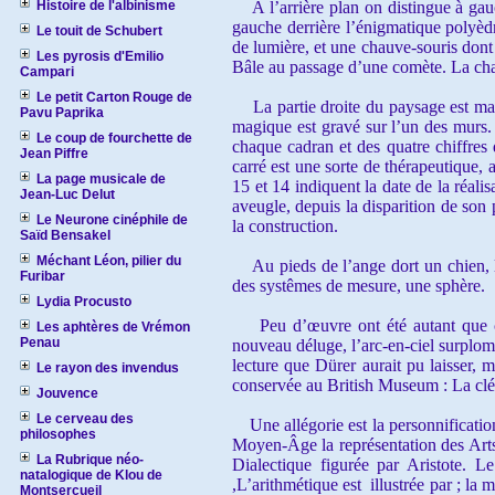
Histoire de l'albinisme
A l’arrière plan on distingue à gauch
gauche derrière l’énigmatique polyèdr
Le touit de Schubert
de lumière, et une chauve-souris dont
Les pyrosis d'Emilio
Bâle au passage d’une comète. La cha
Campari
Le petit Carton Rouge de
La partie droite du paysage est masq
Pavu Paprika
magique est gravé sur l’un des murs
Le coup de fourchette de
chaque cadran et des quatre chiffres 
Jean Piffre
carré est une sorte de thérapeutique, 
La page musicale de
15 et 14 indiquent la date de la réalis
Jean-Luc Delut
aveugle, depuis la disparition de son p
Le Neurone cinéphile de
la construction.
Saïd Bensakel
Méchant Léon, pilier du
Au pieds de l’ange dort un chien, le
Furibar
des systêmes de mesure, une sphère.
Lydia Procusto
Peu d’œuvre ont été autant que cett
Les aphtères de Vrémon
Penau
nouveau déluge, l’arc-en-ciel surplom
lecture que Dürer aurait pu laisser, m
Le rayon des invendus
conservée au British Museum : La clé s
Jouvence
Le cerveau des
Une allégorie est la personnification 
philosophes
Moyen-Âge la représentation des Arts L
La Rubrique néo-
Dialectique figurée par Aristote. L
natalogique de Klou de
,L’arithmétique est illustrée par ; la
Montsercueil