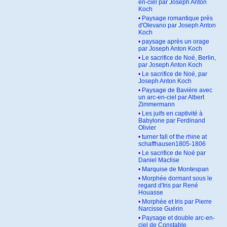
en-ciel par Joseph Anton
Koch
•
Paysage romantique près
d'Olevano par Joseph Anton
Koch
•
paysage après un orage
par Joseph Anton Koch
•
Le sacrifice de Noé, Berlin,
par Joseph Anton Koch
•
Le sacrifice de Noé, par
Joseph Anton Koch
•
Paysage de Bavière avec
un arc-en-ciel par Albert
Zimmermann
•
Les juifs en captivité à
Babylone par Ferdinand
Olivier
•
turner fall of the rhine at
schaffhausen1805-1806
•
Le sacrifice de Noé par
Daniel Maclise
•
Marquise de Montespan
•
Morphée dormant sous le
regard d'Iris par René
Houasse
•
Morphée et Iris par Pierre
Narcisse Guérin
•
Paysage et double arc-en-
ciel de Constable