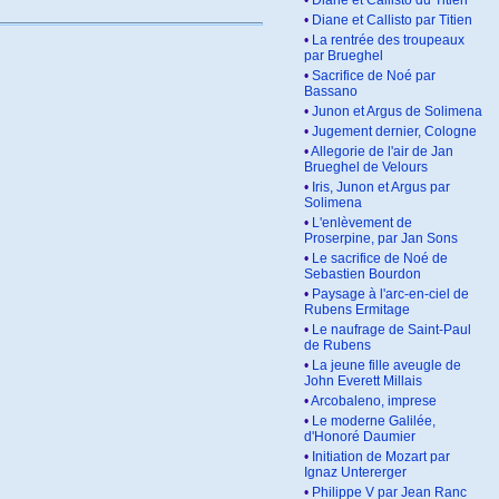
•
Diane et Callisto du Titien
•
Diane et Callisto par Titien
•
La rentrée des troupeaux
par Brueghel
•
Sacrifice de Noé par
Bassano
•
Junon et Argus de Solimena
•
Jugement dernier, Cologne
•
Allegorie de l'air de Jan
Brueghel de Velours
•
Iris, Junon et Argus par
Solimena
•
L'enlèvement de
Proserpine, par Jan Sons
•
Le sacrifice de Noé de
Sebastien Bourdon
•
Paysage à l'arc-en-ciel de
Rubens Ermitage
•
Le naufrage de Saint-Paul
de Rubens
•
La jeune fille aveugle de
John Everett Millais
•
Arcobaleno, imprese
•
Le moderne Galilée,
d'Honoré Daumier
•
Initiation de Mozart par
Ignaz Untererger
•
Philippe V par Jean Ranc