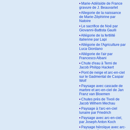
•
Marie-Adélaïde de France
gravure de J. Beauvarlet
•
Allegorie de la naissance
de Marie-Zéphirine par
Natoire
•
Le sacrifice de Noé par
Giovanni-Battista Gaulli
•
Allégorie de la fertilité
italienne par Lapi
•
Allégorie de l'Agriculture par
Luca Giordano
•
Allégorie de l'air par
Francesco Albani
•
Chute d'eau à Terni de
Jacob Philipp Hackert
•
Pont de neige et arc-en-ciel
sur le Gadmental de Caspar
Wolf
•
Paysage avec cascade de
marbre et arc-en-ciel de Jan
Franz van Bloemen
•
Chutes près de Tivoli de
Jacob Wilhem Mechau
•
Paysage à l'arc-en-ciel
lunaire par Friedrich
•
Paysage avec arc-en-ciel,
par Joseph Anton Koch
•
Paysage héroïque avec arc-