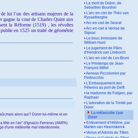
•
La mort de Didon, de
Sebastien Bourdon
•
L'arc-en-ciel de Théo van
e lui l’un des artisans majeurs de la
Rysselberghe
ier gagne la cour de Charles Quint aux
•
Arc-en-ciel de Seurat
ent la Réforme (1519) , les révoltes
•
Arc-en-ciel à Venise de
publie en 1525 un traité de géométrie
Signac
•
Le bouc émissaire de
William Hunt
•
Le jugement de Pâris
d'Hendrick van Limborch
•
L'arc-en-ciel de Lev Bruni
•
Le Printemps de Jean-
François Millet
•
Aeneas Piccolomini par
Pintirucchio
•
L’Embarquement des
Pélerins au port de Delft
•
la madonne de Foligno, par
Raphael
•
L'adoration de la Trinité par
Dürer
La mélancolie I par
 sûr,mais alors qui? Dürer lui-même et en
Dürer
•
Enlèvement d’Hélène, par
a tête en l'air" d'Ignacio Ferreras (AMPA).
Marten van Heemskerck
ge d'une météorite mal intentionnée.
•
Venus et Adonis du Titien