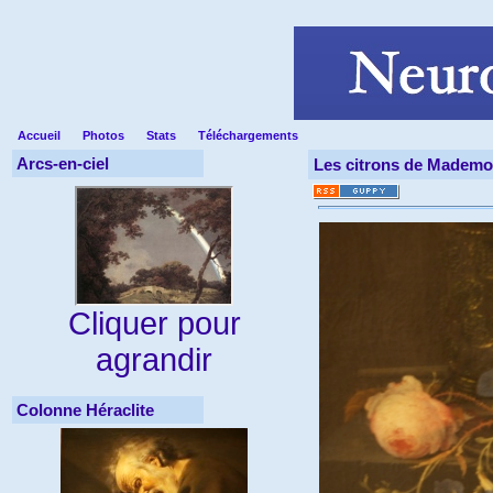
Accueil
Photos
Stats
Téléchargements
Arcs-en-ciel
Les citrons de Mademoi
Cliquer pour
agrandir
Colonne Héraclite