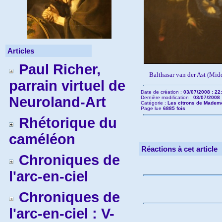
Articles
Paul Richer,
Balthasar van der Ast (Mid
parrain virtuel de
Date de création :
03/07/2008 : 22
Neuroland-Art
Dernière modification :
03/07/2008 
Catégorie :
Les citrons de Mademo
Page lue
6885 fois
Rhétorique du
caméléon
Réactions à cet article
Chroniques de
l'arc-en-ciel
Chroniques de
l'arc-en-ciel : V-