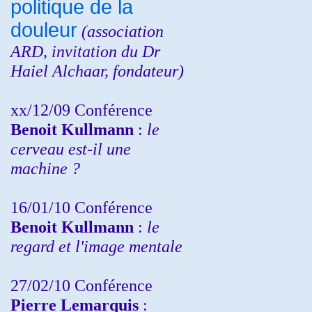
politique de la
douleur
(
association
ARD,
invitation
du Dr
Haiel Alchaar, fondateur)
xx/12/09 Conférence
Benoit Kullmann
:
le
cerveau est-il une
machine ?
16/01/10 Conférence
Benoit Kullmann
:
le
regard et l'image mentale
27/02/10 Conférence
P
ierre Lemarquis
: