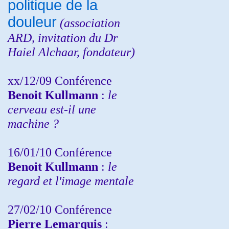
politique de la
douleur
(
association
ARD,
invitation
du Dr
Haiel Alchaar, fondateur)
xx/12/09 Conférence
Benoit Kullmann
:
le
cerveau est-il une
machine ?
16/01/10 Conférence
Benoit Kullmann
:
le
regard et l'image mentale
27/02/10 Conférence
P
ierre Lemarquis
: