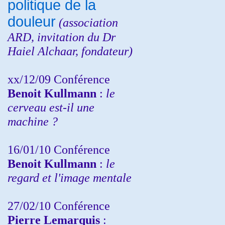
politique de la
douleur
(
association
ARD,
invitation
du Dr
Haiel Alchaar, fondateur)
xx/12/09 Conférence
Benoit Kullmann
:
le
cerveau est-il une
machine ?
16/01/10 Conférence
Benoit Kullmann
:
le
regard et l'image mentale
27/02/10 Conférence
P
ierre Lemarquis
: