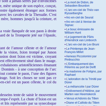
y sont à jamais serrés par d'invincibles
•
La mort de Didon, de
nue, mère unique de son espèce, conçut,
Sebastien Bourdon
onstre également étranger aux formes
•
L'arc-en-ciel de Théo van
Rysselberghe
 avec les cavales de la Thessalie. C'est
•
Arc-en-ciel de Seurat
r mère, hommes jusqu'à la ceinture, et
•
Arc-en-ciel à Venise de
Signac
•
Le bouc émissaire de
a vraie flanquée de son paon à droite
William Hunt
ard de la Tromperie jeté sur l’épaule,
•
Le jugement de Pâris
d'Hendrick van Limborch
•
L'arc-en-ciel de Lev Bruni
ant de l’amour céleste et de l’amour
•
Le Printemps de Jean-
r de la vision, Ixion trompé par Junon
François Millet
lusion dont Ixion est victime, croyant
•
Aeneas Piccolomini par
Pintirucchio
est effectivement situé dans le nuage.
•
L’Embarquement des
s exhalaisons aristotéliciennes émanant
Pélerins au port de Delft
de Dominis - à une conception de l’arc
•
la madonne de Foligno, par
. Tout comme le paon, l’une des figures
Raphael
irage. Soit les choses ne sont pas ce
•
L'adoration de la Trinité par
-en-ciel est un paon céleste, le col du
Dürer
•
La mélancolie I par Dürer
•
Enlèvement d’Hélène, par
Marten van Heemskerck
 desseins tente de saisir le mouvement
•
Venus et Adonis du Titien
mpe-l’esprit. La chute d’Ixion est un
•
Diane et Callisto du Titien
et Iris représentée par sa synecdoque