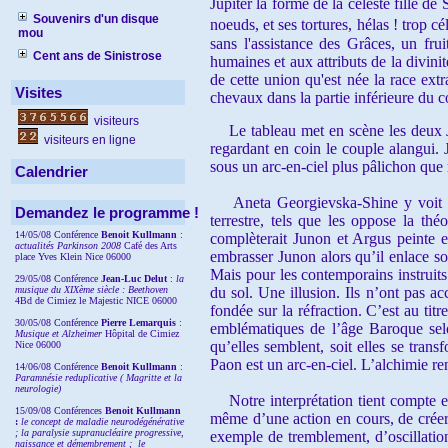
Jupiter la forme de la céleste fille de
Souvenirs d'un disque
noeuds, et ses tortures, hélas ! trop 
mou
sans l'assistance des Grâces, un fr
Cent ans de Sinistrose
humaines et aux attributs de la divinit
de cette union qu'est née la race ext
Visites
chevaux dans la partie inférieure du 
visiteurs
Le tableau met en scène les deux Jun
visiteurs en ligne
regardant en coin le couple alangui. 
sous un arc-en-ciel plus pâlichon que
Calendrier
Aneta Georgievska-Shine y voit l’il
Demandez le programme !
terrestre, tels que les oppose la thé
14/05/08 Conférence
Benoit Kullmann
:
complèterait Junon et Argus peinte en
actualités Parkinson 2008
Café des Arts
embrasser Junon alors qu’il enlace so
place Yves Klein Nice 06000
Mais pour les contemporains instruits 
29/05/08 Conférence
Jean-Luc Delut
:
la
musique du XIXème siècle : Beethoven
du sol. Une illusion. Ils n’ont pas a
4Bd de Cimiez le Majestic NICE 06000
fondée sur la réfraction. C’est au tit
30/05/08 Conférence
Pierre Lemarquis
:
emblématiques de l’âge Baroque selon
Musique et Alzheimer
Hôpital de Cimiez
qu’elles semblent, soit elles se trans
Nice 06000
Paon est un arc-en-ciel. L’alchimie ren
14/06/08 Conférence
Benoit Kullmann
:
Paramnésie reduplicative ( Magritte et la
neurologie)
Notre interprétation tient compte ess
15/09/08
Conférences
Benoit Kullmann
même d’une action en cours, de créer
:
l
e concept de maladie neurodégénérative
; la
paralysie supranucléaire progressive,
exemple de tremblement, d’oscillatio
naissance et démembrement ;
le