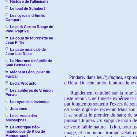
Histoire de l'albinisme
Le touit de Schubert
Les pyrosis d'Emilio
Campari
Le petit Carton Rouge de
Pavu Paprika
Le coup de fourchette de
Jean Piffre
La page musicale de
Jean-Luc Delut
Le Neurone cinéphile de
Saïd Bensakel
Méchant Léon, pilier du
Furibar
Pindare, dans les
Pythiques
, expos
d'Héra. De cette union fantômatique n
Lydia Procusto
Les aphtères de Vrémon
Rapidement entraîné sur la roue à laq
Penau
juste retour. Une funeste expérience l
Le rayon des invendus
put longtemps soutenir l'excès de son
Jouvence
est seule digne de recevoir. Mais son
il se souilla le premier du sang de s
Le cerveau des
puissant Jupiter. Un supplice inouï d
philosophes
de votre faible nature. Ixion, pour as
La Rubrique néo-
natalogique de Klou de
nuage, et son amour trompé s'était en
Montsercueil