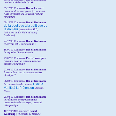
douleur et théorie de l'esprit
09/12/09 Conférence
Bruno Lussiez
:
anatomie de la crucifixion (association
ARD, invitation du Dr Haiel Alchaar,
fondateur)
09/12/09 Conférence
Benoit Kullmann
:
de la poétique à la politique de
la douleur
(
association ARD,
invitation
du Dr
Haiel Alchaar,
fondateur)
xx/12/09 Conférence
Benoit Kullmann
:
le cerveau est-il une machine ?
16/01/10 Conférence
Benoit Kullmann
:
le regard et l'image mentale
27/02/10 Conférence
P
ierre Lemarquis
:
Sérénade pour un cerveau musicien :
plasticité neuronale
27/02/10 Conférence
Benoit Kullmann
:
L'esprit faux : un cerveau en matière
plastique ?
06/03/10 Conférence
Benoit Kullmann
:
I : de la
la construction du cerveau,
Vanité à la Prétention
, Ajaccio,
Corse
25/03/10
Conférence
Benoit Kullmann
:
les démences de type Alzheimer :
actualisation des concepts, actualité
thérapeutique
10-17/04/10
Conférence
Benoit
Kullmann
:
le concept de maladie