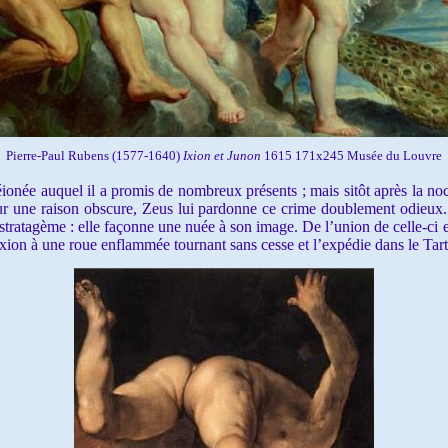
Pierre-Paul Rubens (1577-1640)
Ixion et Junon
1615 171x245 Musée du Louvre
onée auquel il a promis de nombreux présents ; mais sitôt après la noc
ur une raison obscure, Zeus lui pardonne ce crime doublement odieux. 
tratagème : elle façonne une nuée à son image. De l’union de celle-ci e
Ixion à une roue enflammée tournant sans cesse et l’expédie dans le Tart