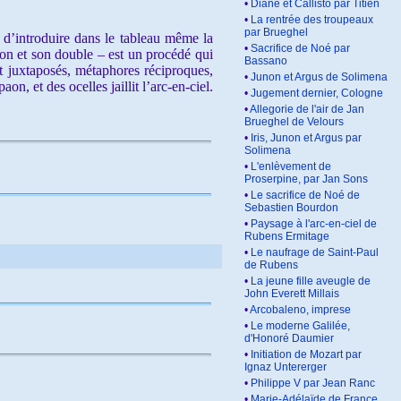
•
Diane et Callisto par Titien
•
La rentrée des troupeaux
par Brueghel
d’introduire dans le tableau même la
•
Sacrifice de Noé par
unon et son double – est un procédé qui
Bassano
t juxtaposés, métaphores réciproques,
•
Junon et Argus de Solimena
n, et des ocelles jaillit l’arc-en-ciel.
•
Jugement dernier, Cologne
•
Allegorie de l'air de Jan
Brueghel de Velours
•
Iris, Junon et Argus par
Solimena
•
L'enlèvement de
Proserpine, par Jan Sons
•
Le sacrifice de Noé de
Sebastien Bourdon
•
Paysage à l'arc-en-ciel de
Rubens Ermitage
•
Le naufrage de Saint-Paul
de Rubens
•
La jeune fille aveugle de
John Everett Millais
•
Arcobaleno, imprese
•
Le moderne Galilée,
d'Honoré Daumier
•
Initiation de Mozart par
Ignaz Untererger
•
Philippe V par Jean Ranc
•
Marie-Adélaïde de France