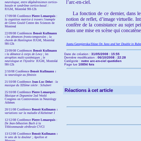
l’arc-en-ciel.
neurologue, entre dégénérescence cortico-
basale et syndrôme cortico-basal :
IUGM, Montréal 9H-12h
La fonction de ce dernier, dans les
17/09/08 Conférence
Pierre Lemarquis
:
notion de reflet, d’image virtuelle. I
la cognition motrice à travers l'exemple
de Glenn Gould
Centre des Sciences de
confère de la consistance au sujet p
Montreal
dans une mise en scène qui concatène le
22/09/08
Conférences
Benoit Kullmann
:
les démences fronto-temporales ; la
chorée de Huntington
IUGM, Montréal
9H-12h
Aneta Georgievska-Shine
On Juno and her Double in Ruben
23/09/08
Conférences
Benoit Kullmann
:
la démence à corps de Lewy ; les
Date de création :
31/05/2008 : 15:55
atrophies multi-systémiques ; le
Dernière modification :
06/10/2008 : 22:28
neurologue et l'hystérie
IUGM, Montréal
Catégorie :
notre arc-en-ciel quotidien
9H-12h
Page lue
10894 fois
2/10/08
Conférence
Benoit Kullmann :
la neurologie au féminin
21/10/08 Conférence
Jean-Luc Delut
:
la
musique du XIXème siècle : Schubert
Réactions à cet article
25/10/08 Conférence
Pierre Lemarquis
:
Musique et Dopamine
2nd World
Congress on Controversies in Neurology
Athènes
20/11/08
Conférence
Benoit Kullmann :
variations sur la maladie d'Alzheimer I
12/12/08 Conférence
Pierre Lemarquis
:
De Jean-Sébastien Bach à la
Télécommande cérébrale
CVCI
13/12/08
Conférence
Benoit Kullmann :
le sens de la douleur ; Apollon et
Marsyas