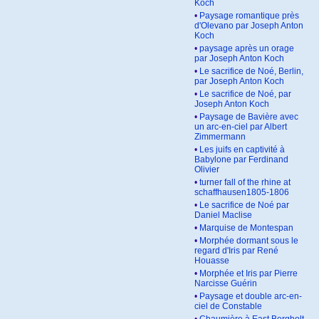
Koch
•
Paysage romantique près
d'Olevano par Joseph Anton
Koch
•
paysage après un orage
par Joseph Anton Koch
•
Le sacrifice de Noé, Berlin,
par Joseph Anton Koch
•
Le sacrifice de Noé, par
Joseph Anton Koch
•
Paysage de Bavière avec
un arc-en-ciel par Albert
Zimmermann
•
Les juifs en captivité à
Babylone par Ferdinand
Olivier
•
turner fall of the rhine at
schaffhausen1805-1806
•
Le sacrifice de Noé par
Daniel Maclise
•
Marquise de Montespan
•
Morphée dormant sous le
regard d'Iris par René
Houasse
•
Morphée et Iris par Pierre
Narcisse Guérin
•
Paysage et double arc-en-
ciel de Constable