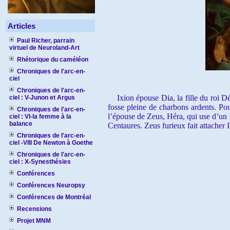
Articles
Paul Richer, parrain
virtuel de Neuroland-Art
Rhétorique du caméléon
Chroniques de l'arc-en-
ciel
Chroniques de l'arc-en-
Ixion épouse Dia, la fille du roi Déi
ciel : V-Junon et Argus
fosse pleine de charbons ardents. Po
Chroniques de l'arc-en-
l’épouse de Zeus, Héra, qui use d’un s
ciel : VI-la femme à la
balance
Centaures. Zeus furieux fait attacher 
Chroniques de l'arc-en-
ciel -VIII De Newton à Goethe
Chroniques de l'arc-en-
ciel : X-Synesthésies
Conférences
Conférences Neuropsy
Conférences de Montréal
Recensions
Projet MNM