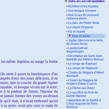
notre arc-en-ciel quotidien
•
Alcmène et les Hyades
•
Une fresque romaine
•
Noé et ses fils recevant
l'alliance divine
•
La paix, de Pietro Testa
•
Le règne d'Hypnos
•
Foi et charité
Ixion et Junon
•
Jupiter, Mercure et la Vertu
de Dosso Dossi
•
Landschaft mit
Regenbogen
•
Décollation de Saint Jean
Baptiste par Niklaus Manuel
us lui-même imprima au nuage la forme
•
Le songe de Raphael
•
La vierge de Stuppach
•
Chutes du Niagara d'Albert
ils aient à payer la bienfaisance d'un
Biertsadt
auprès d'eux des jours délicieux, il ne
•
Chutes du Niagara de
 Junon, que la couche du grand Jupiter
Frederic Edwin Church
pable, et lorsque vivant sur la terre,
•
La Pêche aux Âmes
nter à la pudeur de Junon, l'épouse du
•
Le sacrifice de Noé de
à ne jamais former des voeux au-dessus
Daniel Maclise
•
Apparition de la Sybille à
 qu'il était, il n'avait embrassé qu'un
César Auguste de Paris
à sa perte, avait pris sous la main de
Bordone