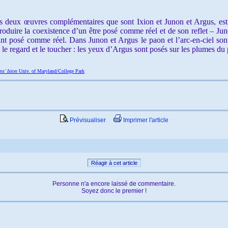
 deux œuvres complémentaires que sont Ixion et Junon et Argus, est 
ntroduire la coexistence d’un être posé comme réel et de son reflet – J
eint posé comme réel. Dans Junon et Argus le paon et l’arc-en-ciel son
 regard et le toucher : les yeux d’Argus sont posés sur les plumes du pao
s' Ixion
Univ. of Maryland/College Park
Prévisualiser
Imprimer l'article
Réagir à cet article
Personne n'a encore laissé de commentaire.
Soyez donc le premier !