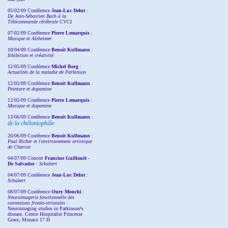
05/02/09 Conférence
Jean-Luc Delut
:
De Jean-Sébastien Bach à la
Télécommande cérébrale
CVCI
07/02/09 Conférence
Pierre Lemarquis
:
Musique et Alzheimer
18/04/09 Conférence
Benoit Kullmann
:
Inhibition et créativité
12/05/09 Conférence
Michel Borg
:
Actualités de la maladie de Parkinson
12/05/09 Conférence
Benoit Kullmann
:
Peinture et dopamine
12/05/09 Conférence
Pierre Lemarquis
:
Musique et dopamine
13/06/09 Conférence
Benoit Kullmann
:
de la chéloniophilie
20/06/09 Conférence
Benoit Kullmann
:
Paul Richer et l'environnement artistique
de Charcot
04/07/09 Concert
Francine Guillouët -
De Salvador
:
Schubert
04/07/09 Conférence
Jean-Luc Delut
:
Schubert
08/07/09 Conférence
Oury Monchi
:
Neuroimagerie fonctionnelle des
connexions fronto-striatales
:
Neuroimaging studies in Parkinson¹s
disease. Centre Hospitalier Princesse
Grace, Monaco 17 H