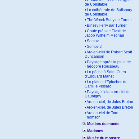
•
Chaumière à East Bergholt
de Constable
•
La cathédrale de Salisbury
de Constable
•
The Wreck Buoy de Turner
•
Binsey Ferry par Turner
•
Chute près de Tivoli de
Jacob Wilhelm Mechau
•
Somov
•
Somov 2
•
Arc-en-ciel de Robert Scott
Duncanson
•
Paysage après la pluie de
Théodore Rousseau
•
La pêche à Saint-Ouen
d'Edouard Manet
•
La plaine d'Epluches de
Camille Pissaro
•
Paysage à l'arc-en-ciel de
Daubigny
•
Arc-en-ciel, de Jules Breton
•
Arc-en-ciel, de Jules Breton
•
Arc-en-ciel de Tom
Thomson
Musées du monde
Madones
Musée du monstre