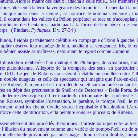
 Saturne. Alors le maître des dieux l'attacha à celle roue... Ses membres 
célèbres attestent à la terre la vengeance des Immortels. Cependant la 
uit unique aussi dans la sienne ; sa nourrice le nomma Centaure ; m
é, il courut dans les vallées du Pélion perpétuer sa race en s'accouplant
raordinaire des Centaures, participant à la forme de leur père et de leu
corps. ( Pindare,
Pythiques
, II v. 27-34 )
on, l’eidola parfaitement crédible en compagnie d’Ixion à gauche, l
Jupiter observe leur manège de loin, méditant sa vengeance. Iris, le ren
 rubénien assiste sa maîtresse, détournant le regard comme Cupidon.
lustration délibérée d’un dialogue de Plutarque, de Amatorius, trait
orie platonicienne. Allégorie de la tromperie des sens, en particulie
 1611. Le jeu de Rubens consisterait à établir un parallèle entre l’il
n double nuageux, et celle du spectateur qui imagine que l’arc-en-ciel 
de Rubens, l’arc-en-ciel est un reflet du soleil sur une nuée ou sur le
ccès en dépit des précurseurs de Snell et de Descartes – Della Porta, 
re de leurre démasqué qu’il fera partie du dictionnaire de la préciosité
 Rousset, symbolise l’ostentation, le paraître, le trompe-l’œil, le m
forment, ainsi les chante Ovide, source inépuisable d’inspiration. L’arc
force cette identification, et la peinture sous les pinceaux de Rubens.
entiellement des procédés rhétoriques : l’artiste baroque entre autres
 l’illusion du mouvement comme une variété de trompe-l’œil, ou de tro
n intellectuelle provoquée par une image : Junon et son double, Junon 