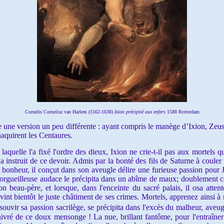
Cornelis Cornelisz van Harlem (1562-1638)
Ixion précipité aux enfers
1588 Rotterdam
e une version un peu différente : ayant compris le manège d’Ixion, Ze
aquirent les Centaures.
uelle l'a fixé l'ordre des dieux, Ixion ne crie-t-il pas aux mortels qu'
'a instruit de ce devoir. Admis par la bonté des fils de Saturne à couler 
 bonheur, il conçut dans son aveugle délire une furieuse passion pour
 orgueilleuse audace le précipita dans un abîme de maux; doublement cou
on beau-père, et lorsque, dans l'enceinte du sacré palais, il osa atte
evint bientôt le juste châtiment de ses crimes. Mortels, apprenez ainsi 
souvir sa passion sacrilège, se précipita dans l'excès du malheur, aveugle
ivré de ce doux mensonge ! La nue, brillant fantôme, pour l'entraîner 