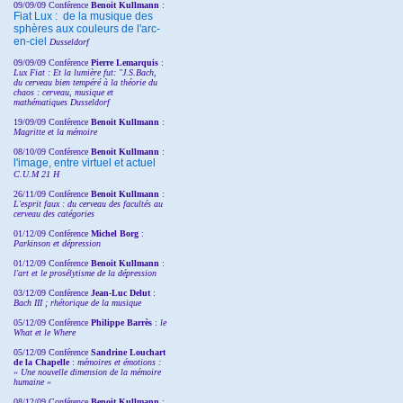
09/09/09 Conférence
Benoit Kullmann
:
Fiat Lux : de la musique des
sphères aux couleurs de l'arc-
en-ciel
Dusseldorf
09/09/09 Conférence
Pierre Lemarquis
:
Lux Fiat : Et la lumière fut: "J.S.Bach,
du cerveau bien tempéré à la théorie du
chaos : cerveau, musique et
mathématiques Dusseldorf
19/09/09 Conférence
Benoit Kullmann
:
Magritte et la mémoire
08/10/09 Conférence
Benoit Kullmann
:
l'image, entre virtuel et actuel
C.U.M 21 H
26/11/09 Conférence
Benoit Kullmann
:
L'esprit faux : du cerveau des facultés au
cerveau des catégories
01/12/09 Conférence
Michel Borg
:
Parkinson et dépression
01/12/09 Conférence
Benoit Kullmann
:
l'art et le prosélytisme de la dépression
03/12/09 Conférence
Jean-Luc Delut
:
Bach III ; rhétorique de la musique
05/12/09 Conférence
Philippe Barrès
:
le
What et le Where
05/12/09 Conférence
Sandrine
Louchart
de la Chapelle
:
mémoires et émotions :
« Une nouvelle dimension de la mémoire
humaine »
08/12/09 Conférence
Benoit Kullmann
: