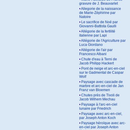
gravure de J. Beauvarlet
•
Allegorie de la naissance
de Marie-Zéphirine par
Natoire
•
Le sacrifice de Noé par
Giovanni-Battista Gaulli
•
Allégorie de la fertilité
italienne par Lapi
•
Allégorie de l'Agriculture par
Luca Giordano
•
Allégorie de l'air par
Francesco Albani
•
Chute d'eau à Terni de
Jacob Philipp Hackert
•
Pont de neige et arc-en-ciel
sur le Gadmental de Caspar
Wolf
•
Paysage avec cascade de
marbre et arc-en-ciel de Jan
Franz van Bloemen
•
Chutes près de Tivoli de
Jacob Wilhem Mechau
•
Paysage à l'arc-en-ciel
lunaire par Friedrich
•
Paysage avec arc-en-ciel,
par Joseph Anton Koch
•
Paysage héroïque avec arc-
en-ciel par Joseph Anton